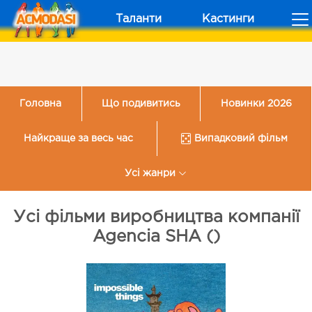
Таланти
Кастинги
Головна
Що подивитись
Новинки 2026
Найкраще за весь час
Випадковий фільм
Усі жанри
Усі фільми виробництва компанії
Agencia SHA ()