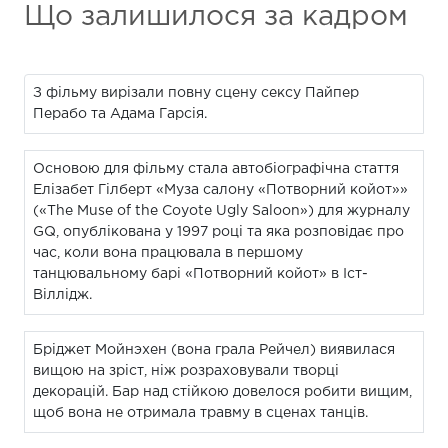
Що залишилося за кадром
З фільму вирізали повну сцену сексу Пайпер
Перабо та Адама Гарсія.
Основою для фільму стала автобіографічна стаття
Елізабет Гілберт «Муза салону «Потворний койот»»
(«The Muse of the Coyote Ugly Saloon») для журналу
GQ, опублікована у 1997 році та яка розповідає про
час, коли вона працювала в першому
танцювальному барі «Потворний койот» в Іст-
Віллідж.
Бріджет Мойнэхен (вона грала Рейчел) виявилася
вищою на зріст, ніж розраховували творці
декорацій. Бар над стійкою довелося робити вищим,
щоб вона не отримала травму в сценах танців.