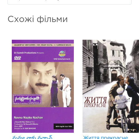
Схожі фільми
నువ్వు నాకు నచ్చావ్
Життя прекрасне