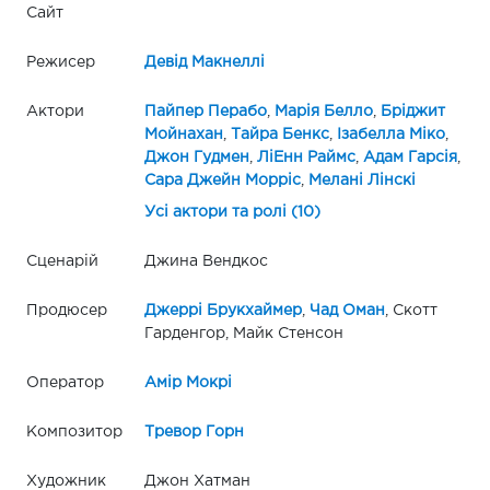
Сайт
Режисер
Девід Макнеллі
Актори
Пайпер Перабо
,
Марія Белло
,
Бріджит
Мойнахан
,
Тайра Бенкс
,
Ізабелла Міко
,
Джон Гудмен
,
ЛіЕнн Раймс
,
Адам Гарсія
,
Сара Джейн Морріс
,
Мелані Лінскі
Усі актори та ролі (10)
Сценарій
Джина Вендкос
Продюсер
Джеррі Брукхаймер
,
Чад Оман
, Скотт
Гарденгор, Майк Стенсон
Оператор
Амір Мокрі
Композитор
Тревор Горн
Художник
Джон Хатман