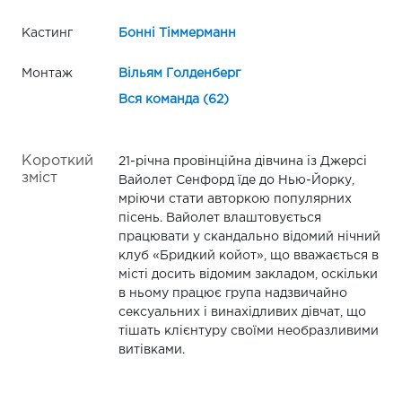
Кастинг
Бонні Тіммерманн
Монтаж
Вільям Голденберг
Вся команда (62)
Короткий
21-річна провінційна дівчина із Джерсі
зміст
Вайолет Сенфорд їде до Нью-Йорку,
мріючи стати авторкою популярних
пісень. Вайолет влаштовується
працювати у скандально відомий нічний
клуб «Бридкий койот», що вважається в
місті досить відомим закладом, оскільки
в ньому працює група надзвичайно
сексуальних і винахідливих дівчат, що
тішать клієнтуру своїми необразливими
витівками.