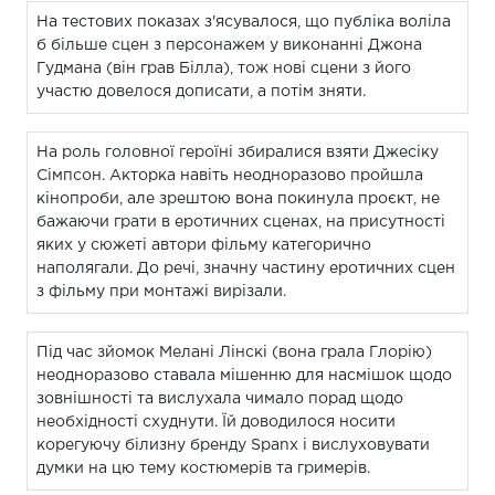
На тестових показах з'ясувалося, що публіка воліла
б більше сцен з персонажем у виконанні Джона
Гудмана (він грав Білла), тож нові сцени з його
участю довелося дописати, а потім зняти.
На роль головної героїні збиралися взяти Джесіку
Сімпсон. Акторка навіть неодноразово пройшла
кінопроби, але зрештою вона покинула проєкт, не
бажаючи грати в еротичних сценах, на присутності
яких у сюжеті автори фільму категорично
наполягали. До речі, значну частину еротичних сцен
з фільму при монтажі вирізали.
Під час зйомок Мелані Лінскі (вона грала Глорію)
неодноразово ставала мішенню для насмішок щодо
зовнішності та вислухала чимало порад щодо
необхідності схуднути. Їй доводилося носити
корегуючу білизну бренду Spanx і вислуховувати
думки на цю тему костюмерів та гримерів.