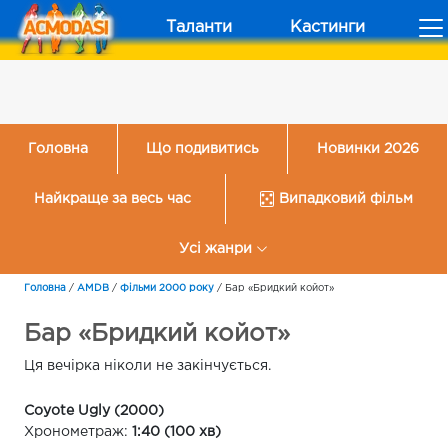
Таланти
Кастинги
Головна
Що подивитись
Новинки 2026
Найкраще за весь час
Випадковий фільм
Усі жанри
Головна
/
AMDB
/
Фільми 2000 року
/
Бар «Бридкий койот»
Бар «Бридкий койот»
Ця вечірка ніколи не закінчується.
Coyote Ugly (2000)
Хронометраж:
1:40 (100 хв)