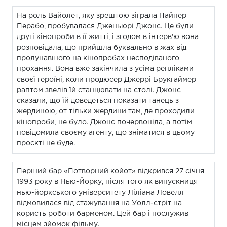
На роль Вайолет, яку зрештою зіграла Пайпер
Перабо, пробувалася Дженьюрі Джонс. Це були
другі кінопроби в її житті, і згодом в інтерв'ю вона
розповідала, що прийшла буквально в жах від
пролунавшого на кінопробах несподіваного
прохання. Вона вже закінчила з усіма репліками
своєї героїні, коли продюсер Джеррі Брукгаймер
раптом звелів їй станцювати на столі. Джонс
сказали, що їй доведеться показати танець з
жердиною, от тільки жердини там, де проходили
кінопроби, не було. Джонс почервоніла, а потім
повідомила своєму агенту, що зніматися в цьому
проєкті не буде.
Перший бар «Потворний койот» відкрився 27 січня
1993 року в Нью-Йорку, після того як випускниця
нью-йоркського університету Ліліана Ловелл
відмовилася від стажування на Уолл-стріт на
користь роботи барменом. Цей бар і послужив
місцем зйомок фільму.