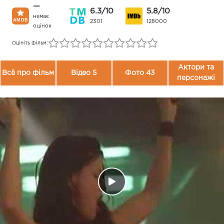
—
6.3/10
5.8/10
немає
2301
128000
оцінок
Оцініть фільм:
Актори та
Всё про фільм
Відео 5
Фото 43
персонажі