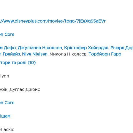
://www.disneyplus.com/movies/togo/7jEeXqS5aEVr
on Core
ем Дефо
,
Джуліанна Ніколсон
,
Крістофер Хейєрдал
,
Річард До
л Грейайз
,
Nive Nielsen
, Микола Ніколаєв,
Торбйорн Гарр
ктори та ролі (10)
lynn
убік, Дуглас Джонс
on Core
 Ішам
Blackie