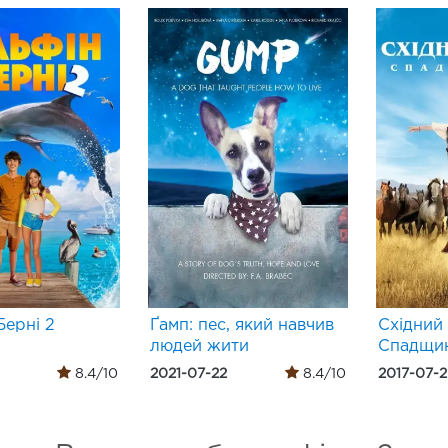
Берні 2
Ґамп: пес, який навчив
Східний 
людей жити
Спадщи
8.4/10
2021-07-22
8.4/10
2017-07-2