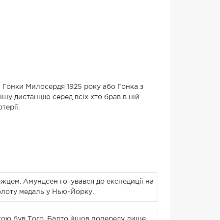
с Гонки Милосердя 1925 року або Гонка з
шу дистанцію серед всіх хто брав в ній
терії.
ежцем. Амундсен готувався до експедиції на
золоту медаль у Нью-Йорку.
жкою був Того. Балто йшов попереду лише