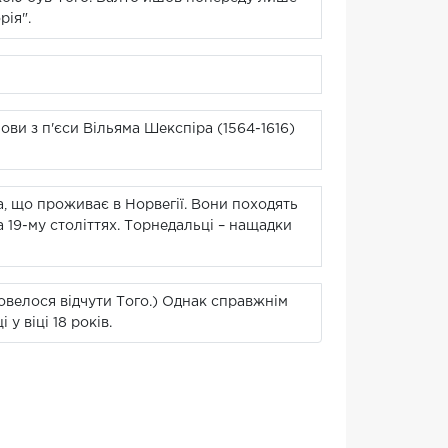
рія".
ви з п'єси Вільяма Шекспіра (1564-1616)
на, що проживає в Норвегії. Вони походять
та 19-му століттях. Торнедальці – нащадки
 довелося відчути Того.) Однак справжнім
у віці 18 років.