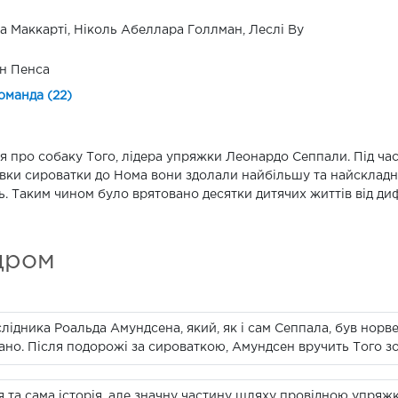
 Маккарті, Ніколь Абеллара Голлман, Леслі Ву
н Пенса
оманда (22)
ія про собаку Того, лідера упряжки Леонардо Сеппали. Під ча
вки сироватки до Нома вони здолали найбільшу та найскладні
ь. Таким чином було врятовано десятки дитячих життів від диф
дром
ідника Роальда Амундсена, який, як і сам Сеппала, був норв
вано. Після подорожі за сироваткою, Амундсен вручить Того 
ся та сама історія, але значну частину шляху провідною упря