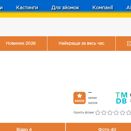
и
Кастинги
Для зйомок
Компанії
A
Новинки 2026
Найкраще за весь час
—
немає
оцінок
Оцініть фільм:
Відео 4
Фото 40