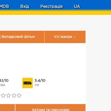
MDB
Вхід
Реєстрація
UA
Випадковий фільм
Усі жанри
8.1/10
5.4/10
2332
737
Актори та персонажі