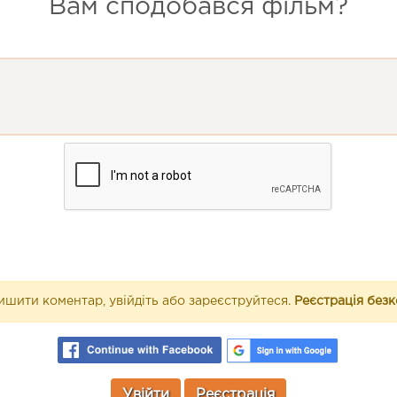
Вам сподобався фільм?
шити коментар, увійдіть або зареєструйтеся.
Реєстрація без
Увійти
Реєстрація