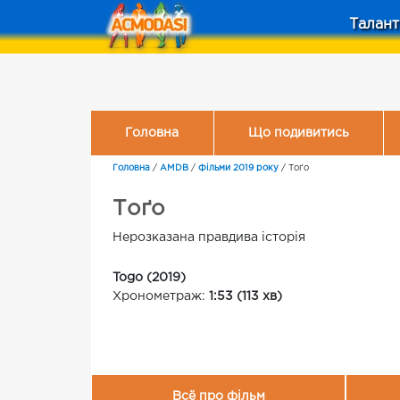
Талант
Головна
Що подивитись
Головна
/
AMDB
/
Фільми 2019 року
/
Тоґо
Тоґо
Нерозказана правдива історія
Togo (2019)
Хронометраж:
1:53 (113 хв)
Всё про фільм