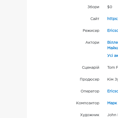
Збори
$0
Сайт
https
Режисер
Erics
Актори
Вілл
Майк
Усі а
Сценарій
Tom F
Продюсер
Кім З
Оператор
Erics
Композитор
Марк
Художник
John 