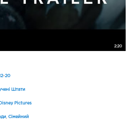
2:20
12
-
20
чені Штати
Disney Pictures
оди
,
Сімейний