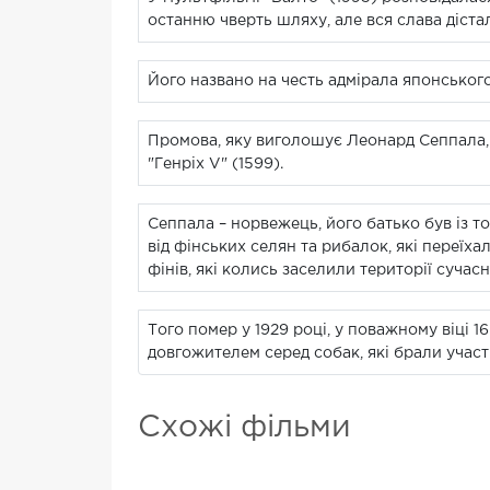
останню чверть шляху, але вся слава дістал
Його названо на честь адмірала японського
Промова, яку виголошує Леонард Сеппала, 
"Генріх V" (1599).
Сеппала – норвежець, його батько був із то
від фінських селян та рибалок, які переїхал
фінів, які колись заселили території сучасн
Того помер у 1929 році, у поважному віці 1
довгожителем серед собак, які брали участь 
Схожі фільми