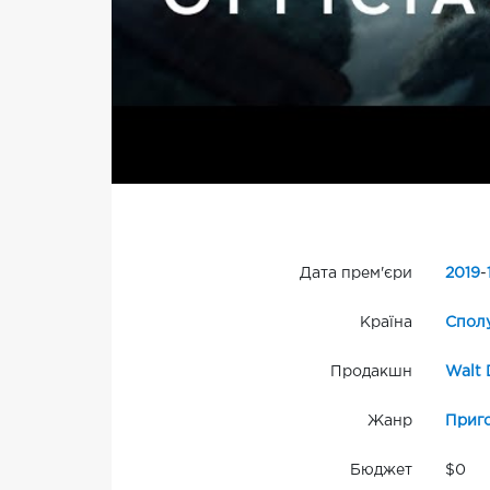
Дата прем'єри
2019
-
Країна
Сполу
Продакшн
Walt 
Жанр
Приг
Бюджет
$0