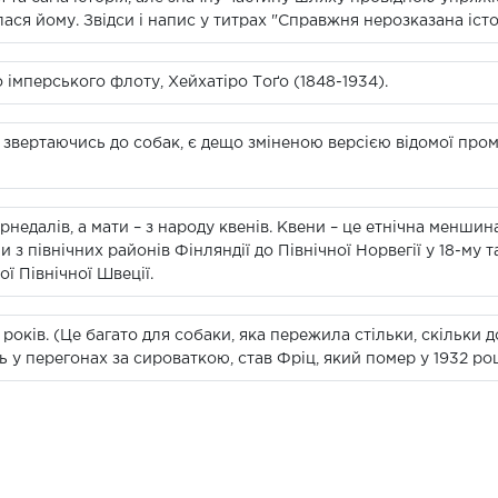
ася йому. Звідси і напис у титрах "Справжня нерозказана істо
 імперського флоту, Хейхатіро Тоґо (1848-1934).
звертаючись до собак, є дещо зміненою версією відомої промо
рнедалів, а мати – з народу квенів. Квени – це етнічна менши
и з північних районів Фінляндії до Північної Норвегії у 18-му 
ої Північної Швеції.
6 років. (Це багато для собаки, яка пережила стільки, скільки
у перегонах за сироваткою, став Фріц, який помер у 1932 році 