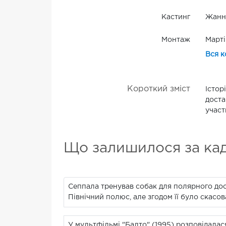
Кастинг
Жанна
Монтаж
Марті
Вся к
Короткий зміст
Істор
доста
участ
Що залишилося за ка
Сеппала тренував собак для полярного досл
Північний полюс, але згодом її було скасо
У мультфільмі "Балто" (1995) розповідала