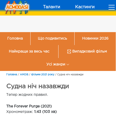
Таланти
Кастинги
Головна
Що подивитись
Новинки 2026
Найкраще за весь час
Випадковий фільм
Усі жанри
Головна
/
AMDB
/
Фільми 2021 року
/
Судна ніч назавжди
Судна ніч назавжди
Тепер жодних правил.
The Forever Purge (2021)
Хронометраж:
1:43 (103 хв)