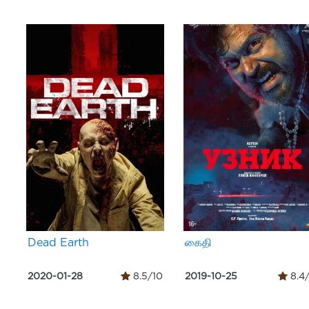
Dead Earth
கைதி
2020-01-28
8.5/10
2019-10-25
8.4