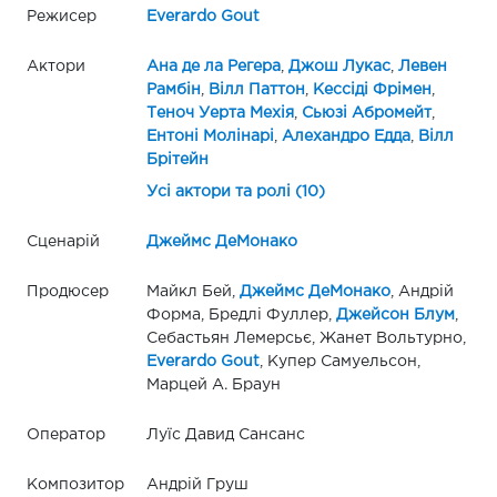
Режисер
Everardo Gout
Актори
Ана де ла Регера
,
Джош Лукас
,
Левен
Рамбін
,
Вілл Паттон
,
Кессіді Фрімен
,
Теноч Уерта Мехія
,
Сьюзі Абромейт
,
Ентоні Молінарі
,
Алехандро Едда
,
Вілл
Брітейн
Усі актори та ролі (10)
Сценарій
Джеймс ДеМонако
Продюсер
Майкл Бей,
Джеймс ДеМонако
, Андрій
Форма, Бредлі Фуллер,
Джейсон Блум
,
Себастьян Лемерсьє, Жанет Вольтурно,
Everardo Gout
, Купер Самуельсон,
Марцей А. Браун
Оператор
Луїс Давид Сансанс
Композитор
Андрій Груш