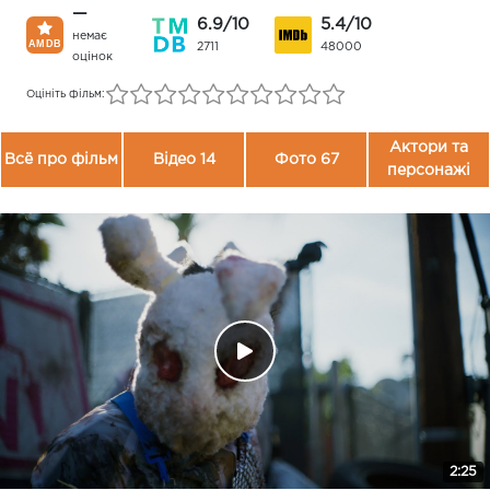
—
6.9/10
5.4/10
немає
2711
48000
оцінок
Оцініть фільм:
Актори та
Всё про фільм
Відео 14
Фото 67
персонажі
2:25