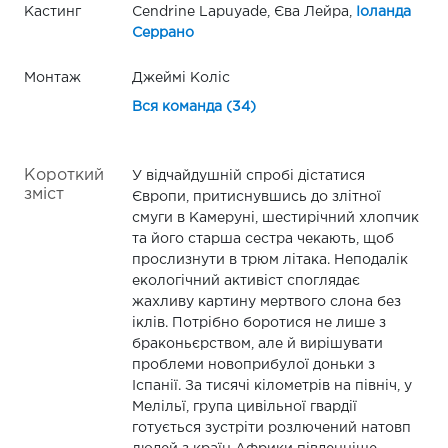
Кастинг
Cendrine Lapuyade, Єва Лейра,
Іоланда
Серрано
Монтаж
Джеймі Коліс
Вся команда (34)
Короткий
У відчайдушній спробі дістатися
зміст
Європи, притиснувшись до злітної
смуги в Камеруні, шестирічний хлопчик
та його старша сестра чекають, щоб
прослизнути в трюм літака. Неподалік
екологічний активіст споглядає
жахливу картину мертвого слона без
іклів. Потрібно боротися не лише з
браконьєрством, але й вирішувати
проблеми новоприбулої доньки з
Іспанії. За тисячі кілометрів на північ, у
Мелільї, група цивільної гвардії
готується зустріти розлючений натовп