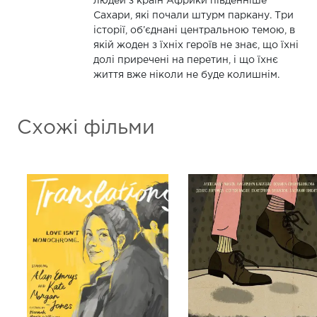
людей з країн Африки південніше
Сахари, які почали штурм паркану. Три
історії, об’єднані центральною темою, в
якій жоден з їхніх героїв не знає, що їхні
долі приречені на перетин, і що їхнє
життя вже ніколи не буде колишнім.
Схожі фільми