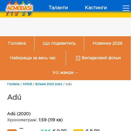
Таланти
Кастинги
Головна
Що подивитись
Новинки 2026
Найкраще за весь час
Випадковий фільм
Усі жанри
Головна
/
AMDB
/
Фільми 2020 року
/
Adú
Adú
Adú (2020)
Хронометраж:
1:59 (119 хв)
—