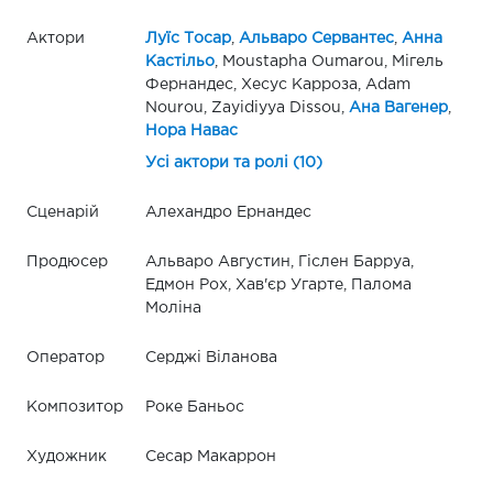
Актори
Луїс Тосар
,
Альваро Сервантес
,
Анна
Кастільо
, Moustapha Oumarou, Мігель
Фернандес, Хесус Карроза, Adam
Nourou, Zayidiyya Dissou,
Ана Вагенер
,
Нора Навас
Усі актори та ролі (10)
Сценарій
Алехандро Ернандес
Продюсер
Альваро Августин, Гіслен Барруа,
Едмон Рох, Хав'єр Угарте, Палома
Моліна
Оператор
Серджі Віланова
Композитор
Роке Баньос
Художник
Сесар Макаррон