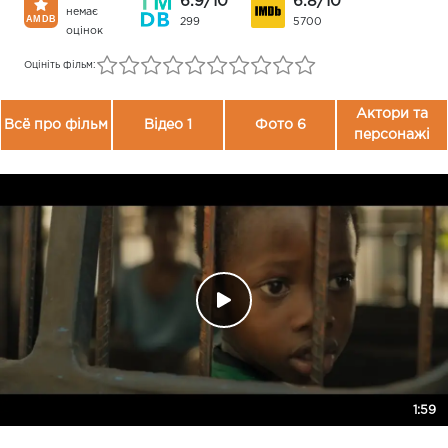
6.9/10
6.8/10
немає
299
5700
оцінок
Оцініть фільм:
Актори та
Всё про фільм
Відео 1
Фото 6
персонажі
1:59