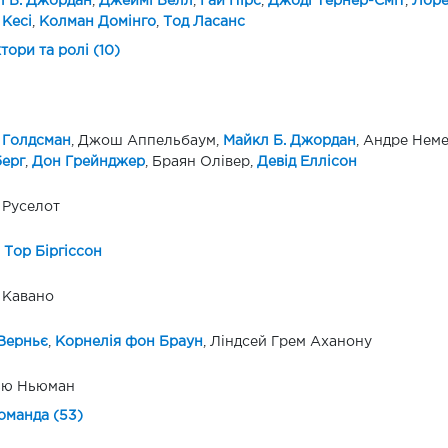
л Б. Джордан
,
Джеймі Белл
,
Гай Пірс
,
Джоді Тернер-Сміт
,
Лоре
Кесі
,
Колман Домінго
,
Тод Ласанс
ктори та ролі (10)
 Голдсман
, Джош Аппельбаум,
Майкл Б. Джордан
, Андре Неме
ерг
,
Дон Грейнджер
, Браян Олівер,
Девід Еллісон
 Руселот
Тор Біргіссон
 Кавано
Верньє
,
Корнелія фон Браун
, Ліндсей Грем Аханону
ью Ньюман
оманда (53)