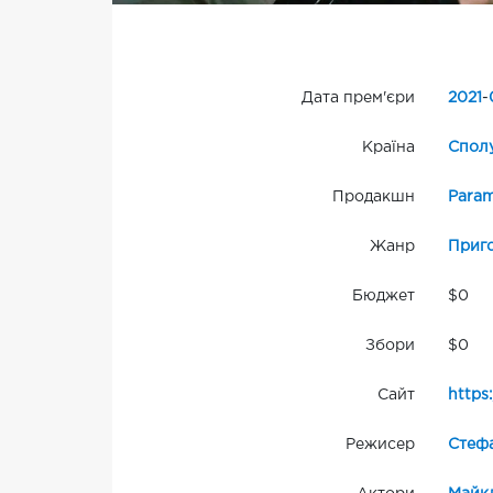
Дата прем'єри
2021
-
Країна
Сполу
Продакшн
Para
Жанр
Приг
Бюджет
$0
Збори
$0
Сайт
http
Режисер
Стеф