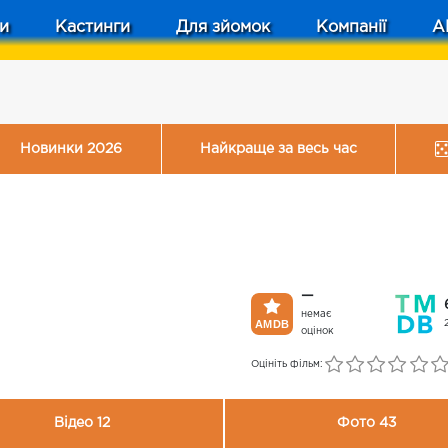
и
Кастинги
Для зйомок
Компанії
A
Новинки 2026
Найкраще за весь час
—
немає
оцінок
Оцініть фільм:
Відео 12
Фото 43