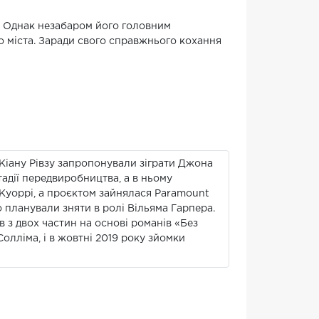
і. Однак незабаром його головним
 міста. Заради свого справжнього кохання
 Кіану Рівзу запропонували зіграти Джона
тадії передвиробництва, а в ньому
кКуоррі, а проєктом зайнялася Paramount
о планували зняти в ролі Вільяма Гарпера.
в з двох частин на основі романів «Без
олліма, і в жовтні 2019 року зйомки