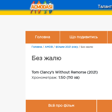
Талант
Головна
Що подивитись
Головна
/
AMDB
/
Фільми 2021 року
/
Без жалю
Без жалю
Tom Clancy's Without Remorse (2021)
Хронометраж:
1:50 (110 хв)
Всё про фільм