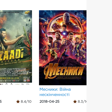
Месники: Війна
Дюна: 
нескінченності
5
8.4/10
2018-04-25
8.3/10
2024-02