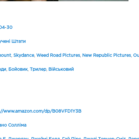
04
-
30
чені Штати
mount
,
Skydance
,
Weed Road Pictures
,
New Republic Pictures
,
Ou
оди
,
Бойовик
,
Трилер
,
Військовий
s://www.amazon.com/dp/B08VFD1Y3B
ано Солліма