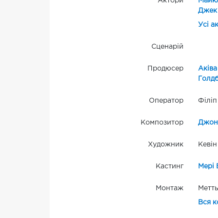
Актори
Майк
Джек 
Усі а
Сценарій
Продюсер
Аківа
Голдб
Оператор
Філіп
Композитор
Джон 
Художник
Кевін
Кастинг
Мері 
Монтаж
Метт
Вся к