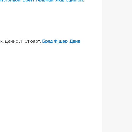
н Лондон
,
Бретт Гельман
,
Яків Сципіон
,
к, Денис Л. Стюарт,
Бред Фішер
,
Дана