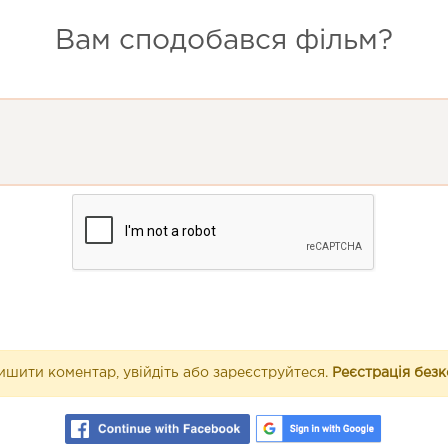
Вам сподобався фільм?
шити коментар, увійдіть або зареєструйтеся.
Реєстрація без