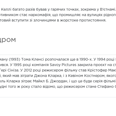
Келлі багато разів бував у гарячих точках, зокрема у В’єтнам
тивником стає наркомафія, що промишляє на вулицях рідного
отовий вступити зі злочинцями в жорстоке протистояння.
дром
ну (1993) Тома Кленсі розпочалася ще в 1990-х. У 1994 році
ився. У 1995 році компанія Savoy Pictures закрила проєкт на с
ері Сініза. У 2012 році режисером фільму став Крістофер Ма
, який мав зіграти Джона Кларка, і з Кевіном Костнером, яког
ль Кларка зіграє Майкл Б. Джордан, і що це буде серія фільмі
грудні того ж року стало відомо, що режисером стане Стефано С