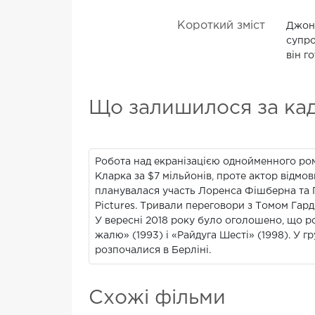
Короткий зміст
Джон 
супро
він г
Що залишилося за ка
Робота над екранізацією однойменного рома
Кларка за $7 мільйонів, проте актор відмов
планувалася участь Лоренса Фішберна та Г
Pictures. Тривали переговори з Томом Гарді
У вересні 2018 року було оголошено, що ро
жалю» (1993) і «Райдуга Шесті» (1998). У 
розпочалися в Берліні.
Схожі фільми