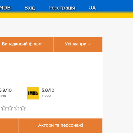
MDB
Вхід
Реєстрація
UA
Випадковий фільм
Усі жанри
6.9/10
5.8/10
2766
71000
Актори та персонажі