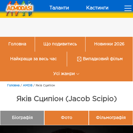
Таланти
Кастинги
Головна
Що подивитись
Новинки 2026
Найкраще за весь час
Випадковий фільм
Усі жанри
Головна
/
AMDB
/
Яків Сципіон
Яків Сципіон (Jacob Scipio)
Біографія
Фото
Фільмографія