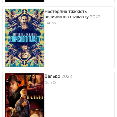
Нестерпна тяжкість
величезного таланту
2022
Carlos
Вальдо
2022
Don Q