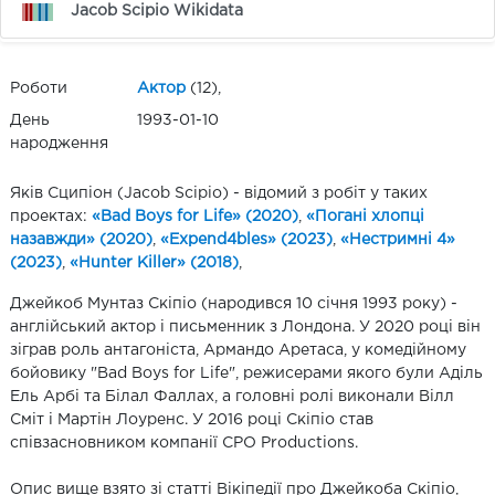
Jacob Scipio Wikidata
Роботи
Актор
(12),
День
1993-01-10
народження
Яків Сципіон (Jacob Scipio) - відомий з робіт у таких
проектах:
«Bad Boys for Life» (2020)
,
«Погані хлопці
назавжди» (2020)
,
«Expend4bles» (2023)
,
«Нестримні 4»
(2023)
,
«Hunter Killer» (2018)
,
Джейкоб Мунтаз Скіпіо (народився 10 січня 1993 року) -
англійський актор і письменник з Лондона. У 2020 році він
зіграв роль антагоніста, Армандо Аретаса, у комедійному
бойовику "Bad Boys for Life", режисерами якого були Аділь
Ель Арбі та Білал Фаллах, а головні ролі виконали Вілл
Сміт і Мартін Лоуренс. У 2016 році Скіпіо став
співзасновником компанії CPO Productions.
Опис вище взято зі статті Вікіпедії про Джейкоба Скіпіо,