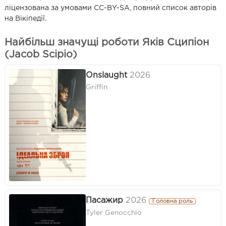
ліцензована за умовами CC-BY-SA, повний список авторів
на Вікіпедії.
Найбільш значущі роботи Яків Сципіон
(Jacob Scipio)
Onslaught
2026
Griffin
Пасажир
2026
Головна роль
Tyler Genocchio