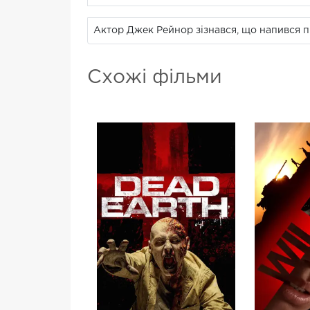
Актор Джек Рейнор зізнався, що напився пі
Схожі фільми