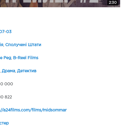
2:30
07
-
03
ія
,
Сполучені Штати
e Peg
,
B-Reel Films
,
Драма
,
Детектив
00 000
10 822
://a24films.com/films/midsommar
стер