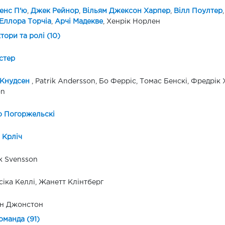
енс П'ю
,
Джек Рейнор
,
Вільям Джексон Харпер
,
Вілл Поултер
Еллора Торчіа
,
Арчі Мадекве
, Хенрік Норлен
ктори та ролі (10)
стер
 Кнудсен
, Patrik Andersson, Бо Ферріс, Томас Бенскі, Фредрік Х
on
о Погоржельскі
 Крліч
k Svensson
іка Келлі, Жанетт Клінтберг
ан Джонстон
оманда (91)