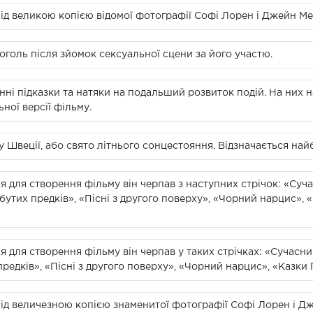
під великою копією відомої фотографії Софі Лорен і Джейн Ме
оголь після зйомок сексуальної сцени за його участю.
ні підказки та натяки на подальший розвиток подій. На них н
ьної версії фільму.
у Швеції, або свято літнього сонцестояння. Відзначається най
я для створення фільму він черпав з наступних стрічок: «Су
забутих предків», «Пісні з другого поверху», «Чорний нарцис»
я для створення фільму він черпав у таких стрічках: «Сучасн
 предків», «Пісні з другого поверху», «Чорний нарцис», «Казки
 під величезною копією знаменитої фотографії Софі Лорен і Д