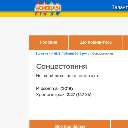
Талант
Головна
Що подивитись
Головна
/
AMDB
/
Фільми 2019 року
/
Сонцестояння
Сонцестояння
Не чіпай лихо, доки воно тихо...
Midsommar (2019)
Хронометраж:
2:27 (147 хв)
Всё про фільм