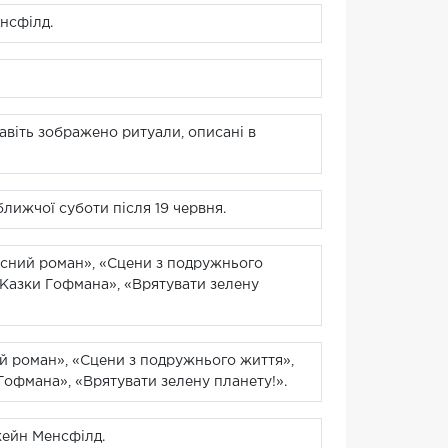
нсфілд.
авіть зображено ритуали, описані в
ближчої суботи після 19 червня.
часний роман», «Сцени з подружнього
, «Казки Гофмана», «Врятувати зелену
ий роман», «Сцени з подружнього життя»,
 Гофмана», «Врятувати зелену планету!».
жейн Менсфілд.