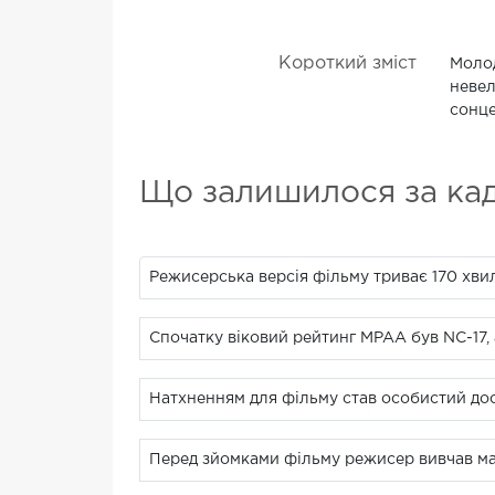
Короткий зміст
Молод
невел
сонце
Що залишилося за ка
Режисерська версія фільму триває 170 хви
Спочатку віковий рейтинг MPAA був NC-17, 
Натхненням для фільму став особистий дос
Перед зйомками фільму режисер вивчав мате