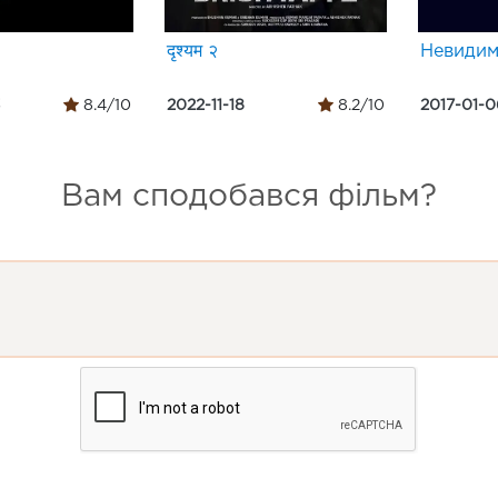
दृश्यम २
Невидим
3
8.4/10
2022-11-18
8.2/10
2017-01-0
Вам сподобався фільм?