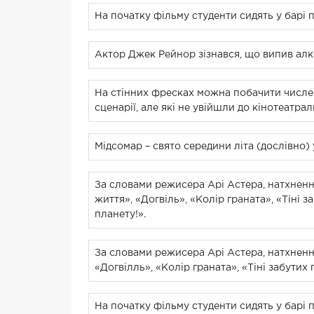
На початку фільму студенти сидять у барі 
Актор Джек Рейнор зізнався, що випив алк
На стінних фресках можна побачити числен
сценарії, але які не увійшли до кінотеатрал
Мідсомар – свято середини літа (дослівно) 
За словами режисера Арі Астера, натхненн
життя», «Догвіль», «Колір граната», «Тіні 
планету!».
За словами режисера Арі Астера, натхненн
«Догвілль», «Колір граната», «Тіні забутих
На початку фільму студенти сидять у барі