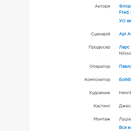
Актори
Флор
Fred
,
Усі а
Сценарій
Арі А
Продюсер
Ларс
Nilss
Оператор
Павл
Композитор
Боббі
Художник
Henri
Кастинг
Джесс
Монтаж
Луці
Вся к