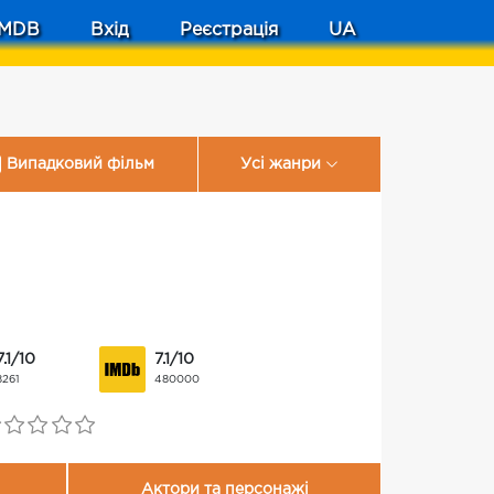
MDB
Вхід
Реєстрація
UA
Випадковий фільм
Усі жанри
7.1/10
7.1/10
8261
480000
Актори та персонажі