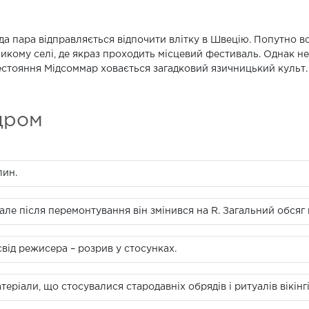
а пара відправляється відпочити влітку в Швецію. Попутно во
икому селі, де якраз проходить місцевий фестиваль. Однак не
стояння Мідсоммар ховається загадковий язичницький культ.
дром
лин.
але після перемонтування він змінився на R. Загальний обсяг
від режисера – розрив у стосунках.
ріали, що стосувалися стародавніх обрядів і ритуалів вікінгі