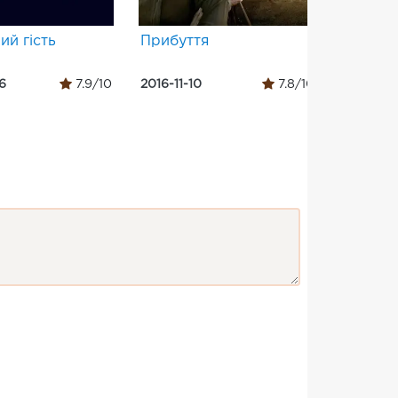
ий гість
Прибуття
狂鳄海
6
7.9/10
2016-11-10
7.8/10
2021-07-