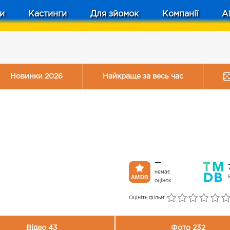
и
Кастинги
Для зйомок
Компанії
A
Новинки 2026
Найкраще за весь час
—
немає
оцінок
Оцініть фільм:
Відео 43
Фото 232