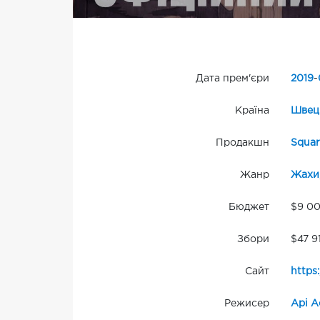
Дата прем'єри
2019
-
Країна
Швец
Продакшн
Squar
Жанр
Жахи
Бюджет
$9 0
Збори
$47 9
Сайт
https
Режисер
Арі А