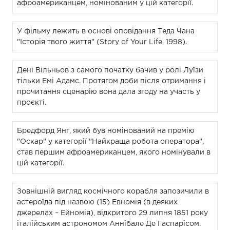
афроамериканцем, номінованим у цій категорії.
У фільму лежить в основі оповідання Теда Чана
"Історія твого життя" (Story of Your Life, 1998).
Дені Вільньов з самого початку бачив у ролі Луїзи
тільки Емі Адамс. Протягом доби після отримання і
прочитання сценарію вона дала згоду на участь у
проєкті.
Бредфорд Янг, який був номінований на премію
"Оскар" у категорії "Найкраща робота оператора",
став першим афроамериканцем, якого номінували в
цій категорії.
Зовнішній вигляд космічного корабля запозичили в
астероїда під назвою (15) Евномія (в деяких
джерелах – Ейномія), відкритого 29 липня 1851 року
італійським астрономом Аннібале Де Гаспарісом.