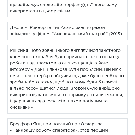
що зображує слово або морфему), і 71 логограму
використали в цьому фільмі.
Джеремі Реннер та Емі Адамс раніше разом
знімалися у фільмі "Американський шахрай" (2013).
Рішення щодо зовнішнього вигляду інопланетного
космічного корабля було прийнято ще на початку
роботи над проєктом, а от з концепцією його
інтер’єру у Дені Вільньова були проблеми. Він ніяк
не міг цей інтер’єр собі уявити, адже було необхідно
зробити його таким, щоб по ньому були б в змозі
вільно переміщатися люди. Згодом було вирішено
використовувати зміни в напрямку дії сили тяжіння,
і це рішення здалося всім цілком логічним та
очевидним.
Бредфорд Янг, номінований на «Оскар» за
«Найкращу роботу оператора», став першим