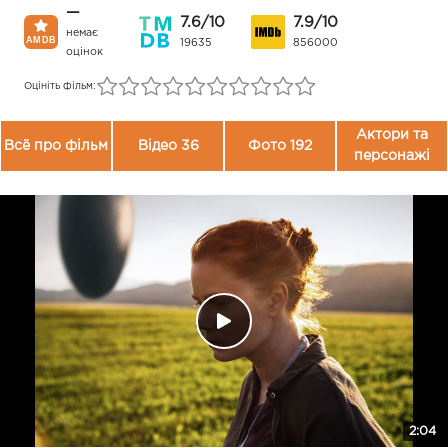
—
7.6/10
7.9/10
немає
19635
856000
оцінок
Оцініть фільм:
Актори та
Всё про фільм
Відео 36
Фото 192
персонажі
2:04