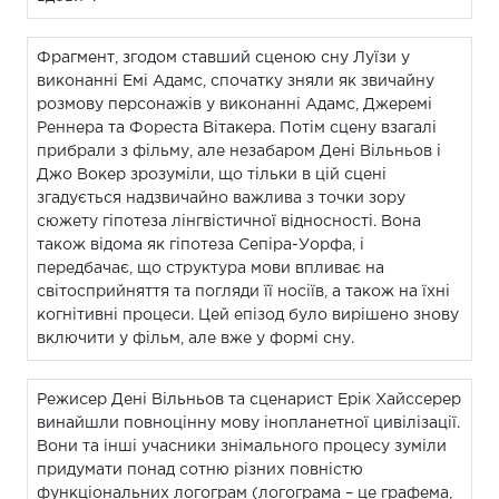
Фрагмент, згодом ставший сценою сну Луїзи у
виконанні Емі Адамс, спочатку зняли як звичайну
розмову персонажів у виконанні Адамс, Джеремі
Реннера та Фореста Вітакера. Потім сцену взагалі
прибрали з фільму, але незабаром Дені Вільньов і
Джо Вокер зрозуміли, що тільки в цій сцені
згадується надзвичайно важлива з точки зору
сюжету гіпотеза лінгвістичної відносності. Вона
також відома як гіпотеза Сепіра-Уорфа, і
передбачає, що структура мови впливає на
світосприйняття та погляди її носіїв, а також на їхні
когнітивні процеси. Цей епізод було вирішено знову
включити у фільм, але вже у формі сну.
Режисер Дені Вільньов та сценарист Ерік Хайссерер
винайшли повноцінну мову інопланетної цивілізації.
Вони та інші учасники знімального процесу зуміли
придумати понад сотню різних повністю
функціональних логограм (логограма – це графема,