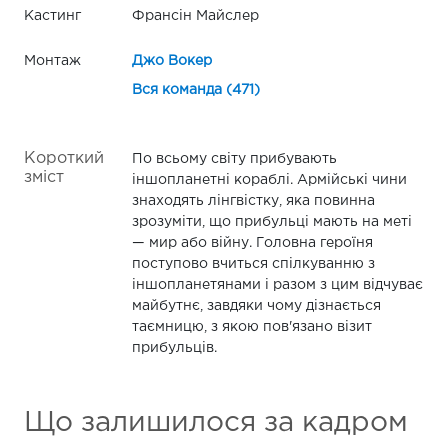
Кастинг
Франсін Майслер
Монтаж
Джо Вокер
Вся команда (471)
Короткий
По всьому світу прибувають
зміст
іншопланетні кораблі. Армійські чини
знаходять лінгвістку, яка повинна
зрозуміти, що прибульці мають на меті
— мир або війну. Головна героїня
поступово вчиться спілкуванню з
іншопланетянами і разом з цим відчуває
майбутнє, завдяки чому дізнається
таємницю, з якою пов'язано візит
прибульців.
Що залишилося за кадром