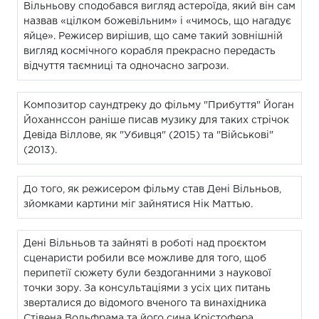
Вільньову сподобався вигляд астероїда, який він сам
назвав «цілком божевільним» і «чимось, що нагадує
яйце». Режисер вирішив, що саме такий зовнішній
вигляд космічного корабля прекрасно передасть
відчуття таємниці та одночасно загрози.
Композитор саундтреку до фільму "Прибуття" Йоган
Йоханнссон раніше писав музику для таких стрічок
Девіда Віллове, як "Убивця" (2015) та "Військові"
(2013).
До того, як режисером фільму став Дені Вільньов,
зйомками картини міг зайнятися Нік Маттью.
Дені Вільньов та зайняті в роботі над проєктом
сценаристи робили все можливе для того, щоб
перипетії сюжету були бездоганними з наукової
точки зору. За консультаціями з усіх цих питань
зверталися до відомого вченого та винахідника
Стівена Вольфрама та його сина Крістофера