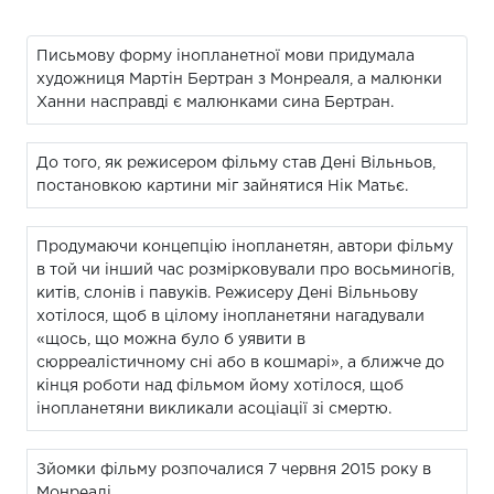
Письмову форму інопланетної мови придумала
художниця Мартін Бертран з Монреаля, а малюнки
Ханни насправді є малюнками сина Бертран.
До того, як режисером фільму став Дені Вільньов,
постановкою картини міг зайнятися Нік Матьє.
Продумаючи концепцію інопланетян, автори фільму
в той чи інший час розмірковували про восьминогів,
китів, слонів і павуків. Режисеру Дені Вільньову
хотілося, щоб в цілому інопланетяни нагадували
«щось, що можна було б уявити в
сюрреалістичному сні або в кошмарі», а ближче до
кінця роботи над фільмом йому хотілося, щоб
інопланетяни викликали асоціації зі смертю.
Зйомки фільму розпочалися 7 червня 2015 року в
Монреалі.