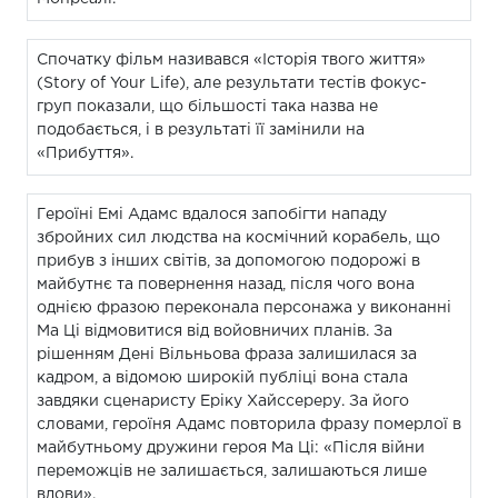
Спочатку фільм називався «Історія твого життя»
(Story of Your Life), але результати тестів фокус-
груп показали, що більшості така назва не
подобається, і в результаті її замінили на
«Прибуття».
Героїні Емі Адамс вдалося запобігти нападу
збройних сил людства на космічний корабель, що
прибув з інших світів, за допомогою подорожі в
майбутнє та повернення назад, після чого вона
однією фразою переконала персонажа у виконанні
Ма Ці відмовитися від войовничих планів. За
рішенням Дені Вільньова фраза залишилася за
кадром, а відомою широкій публіці вона стала
завдяки сценаристу Еріку Хайссереру. За його
словами, героїня Адамс повторила фразу померлої в
майбутньому дружини героя Ма Ці: «Після війни
переможців не залишається, залишаються лише
вдови».