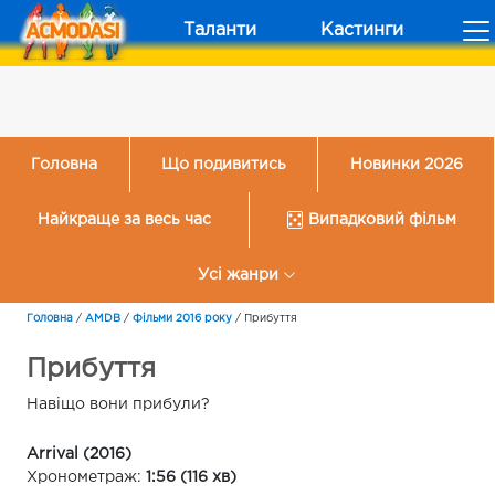
Таланти
Кастинги
Головна
Що подивитись
Новинки 2026
Найкраще за весь час
Випадковий фільм
Усі жанри
Головна
/
AMDB
/
Фільми 2016 року
/
Прибуття
Прибуття
Навіщо вони прибули?
Arrival (2016)
Хронометраж:
1:56 (116 хв)