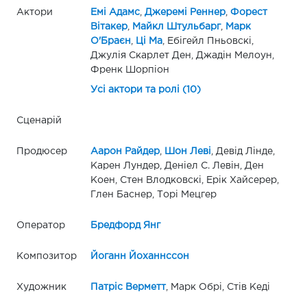
Актори
Емі Адамс
,
Джеремі Реннер
,
Форест
Вітакер
,
Майкл Штульбарг
,
Марк
О'Браєн
,
Ці Ма
, Ебігейл Пньовскі,
Джулія Скарлет Ден, Джадін Мелоун,
Френк Шорпіон
Усі актори та ролі (10)
Сценарій
Продюсер
Аарон Райдер
,
Шон Леві
, Девід Лінде,
Карен Лундер, Деніел С. Левін, Ден
Коен, Стен Влодковскі, Ерік Хайсерер,
Глен Баснер, Торі Мецгер
Оператор
Бредфорд Янг
Композитор
Йоганн Йоханнссон
Художник
Патріс Верметт
, Марк Обрі, Стів Кеді