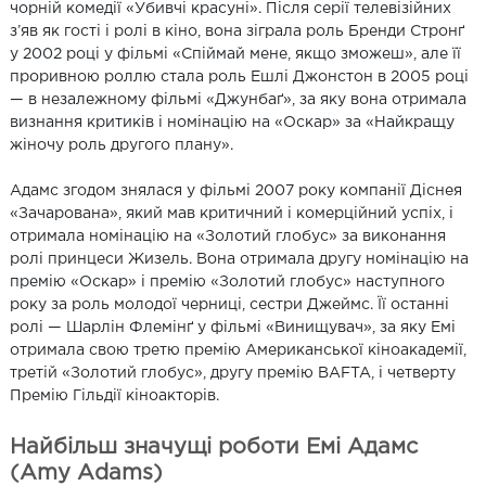
чорній комедії «Убивчі красуні». Після серії телевізійних
з’яв як гості і ролі в кіно, вона зіграла роль Бренди Стронґ
у 2002 році у фільмі «Спіймай мене, якщо зможеш», але її
проривною роллю стала роль Ешлі Джонстон в 2005 році
— в незалежному фільмі «Джунбаґ», за яку вона отримала
визнання критиків і номінацію на «Оскар» за «Найкращу
жіночу роль другого плану».
Адамс згодом знялася у фільмі 2007 року компанії Діснея
«Зачарована», який мав критичний і комерційний успіх, і
отримала номінацію на «Золотий глобус» за виконання
ролі принцеси Жизель. Вона отримала другу номінацію на
премію «Оскар» і премію «Золотий глобус» наступного
року за роль молодої черниці, сестри Джеймс. Її останні
ролі — Шарлін Флемінґ у фільмі «Винищувач», за яку Емі
отримала свою третю премію Американської кіноакадемії,
третій «Золотий глобус», другу премію BAFTA, і четверту
Премію Гільдії кіноакторів.
Найбільш значущі роботи Емі Адамс
(Amy Adams)