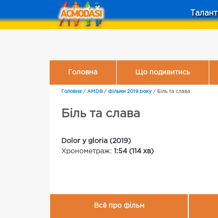
Талант
Головна
Що подивитись
Головна
/
AMDB
/
Фільми 2019 року
/
Біль та слава
Біль та слава
Dolor y gloria (2019)
Хронометраж:
1:54 (114 хв)
Всё про фільм