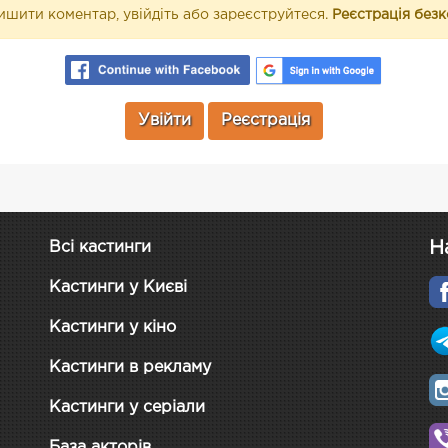
шити коментар, увійдіть або зареєструйтеся.
Реєстрація без
Увійти
Реєстрація
Н
Всі кастинги
Кастинги у Києві
Кастинги у кіно
Кастинги в рекламу
Кастинги у серіали
База акторів