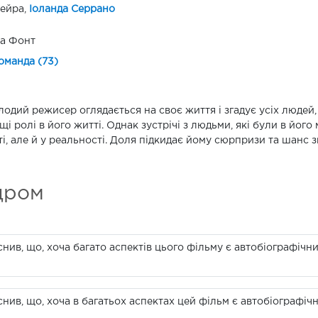
ейра,
Іоланда Серрано
а Фонт
оманда (73)
одий режисер оглядається на своє життя і згадує усіх людей, 
щі ролі в його житті. Однак зустрічі з людьми, які були в йог
ті, але й у реальності. Доля підкидає йому сюрпризи та шанс 
дром
ив, що, хоча багато аспектів цього фільму є автобіографічни
ив, що, хоча в багатьох аспектах цей фільм є автобіографічни