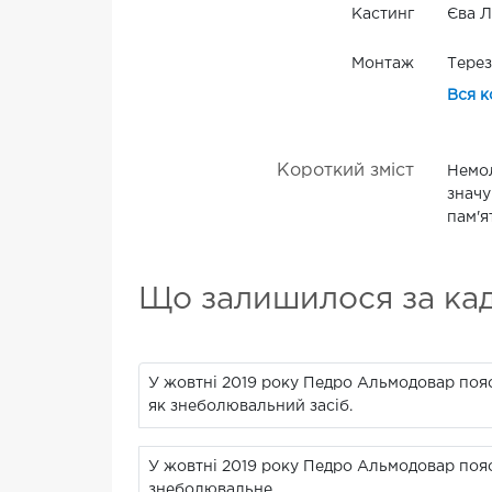
Кастинг
Єва Л
Монтаж
Терез
Вся к
Короткий зміст
Немол
значу
пам'я
Що залишилося за ка
У жовтні 2019 року Педро Альмодовар поясн
як знеболювальний засіб.
У жовтні 2019 року Педро Альмодовар поясн
знеболювальне.