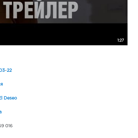
1:27
03
-
22
ія
El Deseo
а
69 016