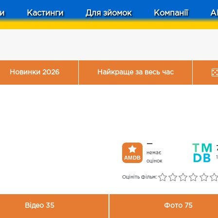
и
Кастинги
Для зйомок
Компанії
A
Новинки 2026
Найкраще за весь час
—
немає
оцінок
Оцініть фільм:
Відео 35
Фото 75