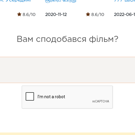
м: Усередині
சூரரைப் போற்று
777 ಚಾರ್ಲ
8.6/10
2020-11-12
8.6/10
2022-06-
Вам сподобався фільм?