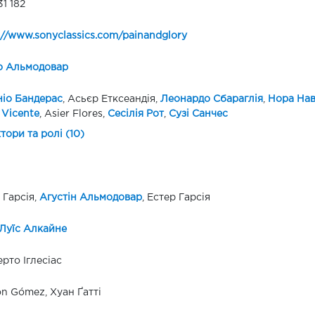
31 182
://www.sonyclassics.com/painandglory
о Альмодовар
іо Бандерас
, Асьєр Етксеандія,
Леонардо Сбараглія
,
Нора Нав
 Vicente
, Asier Flores,
Сесілія Рот
,
Сузі Санчес
ктори та ролі (10)
 Гарсія,
Агустін Альмодовар
, Естер Гарсія
Луїс Алкайне
рто Іглесіас
n Gómez, Хуан Ґатті