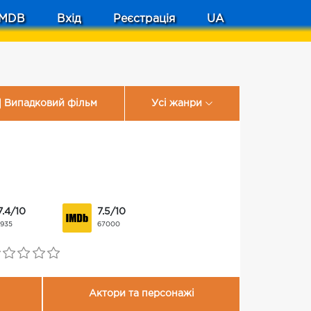
MDB
Вхід
Реєстрація
UA
Випадковий фільм
Усі жанри
7.4/10
7.5/10
1935
67000
Актори та персонажі