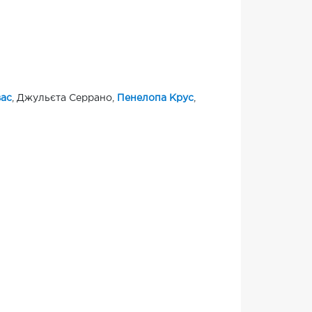
ас
, Джульєта Серрано,
Пенелопа Крус
,