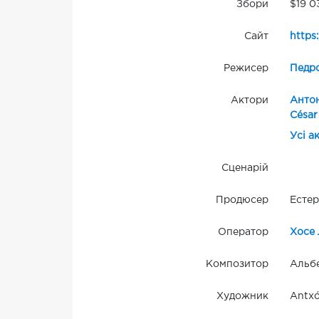
Збори
$19 0
Сайт
https
Режисер
Педр
Актори
Антон
César
Усі а
Сценарій
Продюсер
Естер
Оператор
Хосе 
Композитор
Альбе
Художник
Antxó