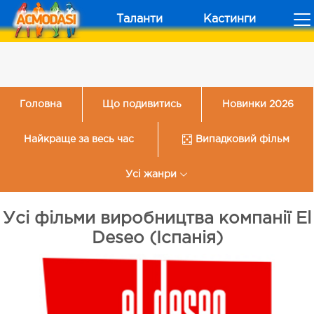
Таланти
Кастинги
Головна
Що подивитись
Новинки 2026
Найкраще за весь час
Випадковий фільм
Усі жанри
Усі фільми виробництва компанії El
Deseo (Іспанія)