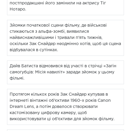
постпродакшені його замінили на актрису Тіг
Нотаро.
Зйомки початкової сцени фільму, де військові
стикаються з альфа-зомбі, виявилися
найвиснажливішими і тривали п'ять тижнів,
оскільки Зак Снайдер неодмінно хотів, щоб ця сцена
відбувалася в сутінках.
Дейв Батиста відмовився від участі в стрічці «Загін
самогубців: Місія навиліт» заради зйомок у цьому
фільмі.
Протягом кількох років Зак Снайдер купував в
інтернеті вінтажні об'єктиви 1960-х років Canon
Dream Lens, а потім довелося створювати
кастомізовану цифрову камеру, щоб
використовувати ці об'єктиви для зйомок фільму.