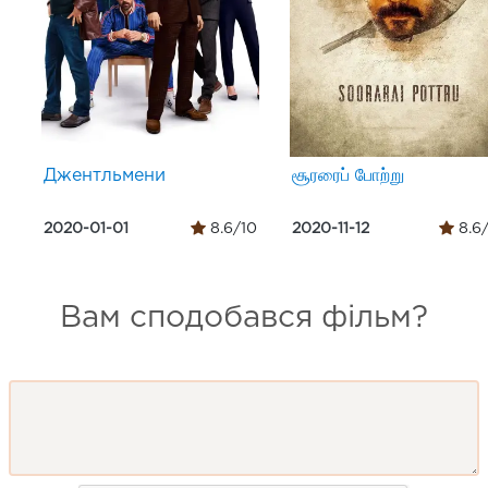
Джентльмени
சூரரைப் போற்று
2020-01-01
8.6/10
2020-11-12
8.6
Вам сподобався фільм?