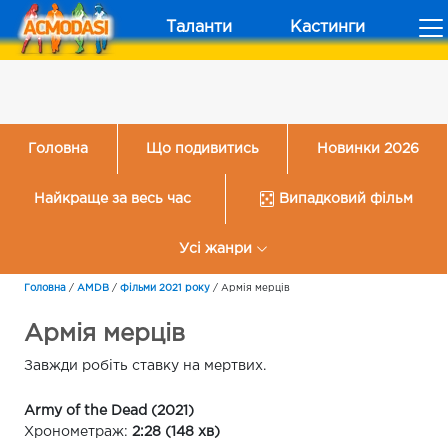
Таланти
Кастинги
Головна
Що подивитись
Новинки 2026
Найкраще за весь час
Випадковий фільм
Усі жанри
Головна
/
AMDB
/
Фільми 2021 року
/
Армія мерців
Армія мерців
Завжди робіть ставку на мертвих.
Army of the Dead (2021)
Хронометраж:
2:28 (148 хв)