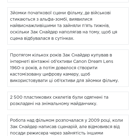
Зйомки початкової сцени фільму, де військові
стикаються з альфа-зомбі, виявилися
найвиснажливішими та зайняли п’ять тижнів,
оскільки Зак Снайдер наполягав на тому, щоб ця
сцена відбувалася в сутінках.
Протягом кількох років Зак Снайдер купував в
інтернеті вінтажні об'єктиви Canon Dream Lens
1960-х років, а потім довелося створити
кастомізовану цифрову камеру, щоб
використовувати ці об'єктиви для зйомки фільму.
2 500 пластикових скелетів були одягнені та
розкладені на знімальному майданчику.
Робота над фільмом розпочалася у 2009 році, коли
Зак Снайдер написав сценарій, але відмовився від
посади режисера через зайнятість іншими