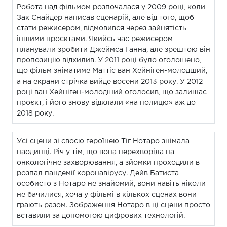
Робота над фільмом розпочалася у 2009 році, коли
Зак Снайдер написав сценарій, але від того, щоб
стати режисером, відмовився через зайнятість
іншими проєктами. Якийсь час режисером
планували зробити Джеймса Ганна, але зрештою він
пропозицію відхилив. У 2011 році було оголошено,
що фільм зніматиме Маттіс ван Хейніген-молодший,
а на екрани стрічка вийде восени 2013 року. У 2012
році ван Хейніген-молодший оголосив, що залишає
проєкт, і його знову відклали «на полицю» аж до
2018 року.
Усі сцени зі своєю героїнею Тіг Нотаро знімала
наодинці. Річ у тім, що вона перехворіла на
онкологічне захворювання, а зйомки проходили в
розпал пандемії коронавірусу. Дейв Батиста
особисто з Нотаро не знайомий, вони навіть ніколи
не бачилися, хоча у фільмі в кількох сценах вони
грають разом. Зображення Нотаро в ці сцени просто
вставили за допомогою цифрових технологій.