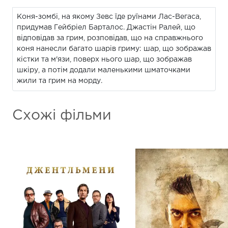
Коня-зомбі, на якому Зевс їде руїнами Лас-Вегаса,
придумав Гейбріел Барталос. Джастін Ралей, що
відповідав за грим, розповідав, що на справжнього
коня нанесли багато шарів гриму: шар, що зображав
кістки та м'язи, поверх нього шар, що зображав
шкіру, а потім додали маленькими шматочками
жили та грим на морду.
Схожі фільми