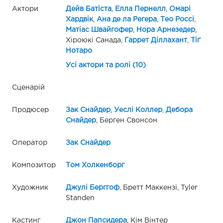
Актори
Дейв Батіста
,
Елла Пернелл
,
Омарі
Хардвік
,
Ана де ла Регера
,
Тео Россі
,
Матіас Швайгофер
,
Нора Арнезедер
,
Хіроюкі Санада,
Гаррет Діллахант
,
Тіґ
Нотаро
Усі актори та ролі (10)
Сценарій
Продюсер
Зак Снайдер
,
Уеслі Коллер
,
Дебора
Снайдер
, Берген Свонсон
Оператор
Зак Снайдер
Композитор
Том Холкенборг
Художник
Джулі Берггоф
, Бретт Маккензі, Tyler
Standen
Кастинг
Джон Папсидера
, Кім Вінтер