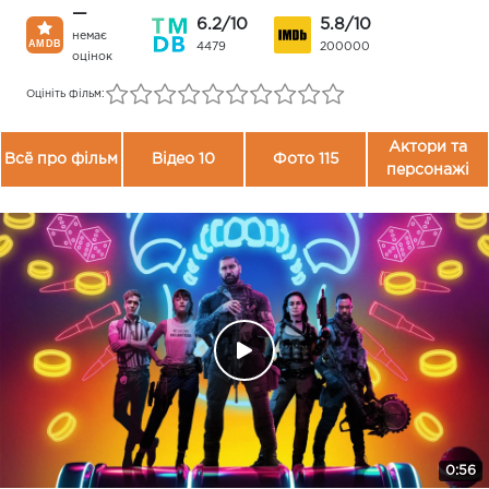
—
6.2/10
5.8/10
немає
4479
200000
оцінок
Оцініть фільм:
Актори та
Всё про фільм
Відео 10
Фото 115
персонажі
0:56