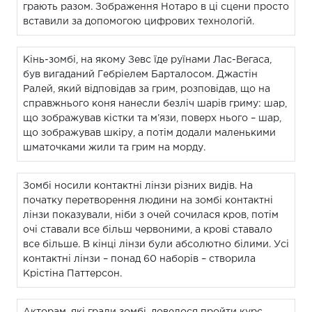
грають разом. Зображення Нотаро в ці сцени просто
вставили за допомогою цифрових технологій.
Кінь-зомбі, на якому Зевс їде руїнами Лас-Вегаса,
був вигаданий Гебріелем Барталосом. Джастін
Ралей, який відповідав за грим, розповідав, що на
справжнього коня нанесли безліч шарів гриму: шар,
що зображував кістки та м’язи, поверх нього – шар,
що зображував шкіру, а потім додали маленькими
шматочками жили та грим на морду.
Зомбі носили контактні лінзи різних видів. На
початку перетворення людини на зомбі контактні
лінзи показували, ніби з очей сочилася кров, потім
очі ставали все більш червоними, а крові ставало
все більше. В кінці лінзи були абсолютно білими. Усі
контактні лінзи – понад 60 наборів – створила
Крістіна Паттерсон.
Акторам, які грали зомбі, довелося пройти курс