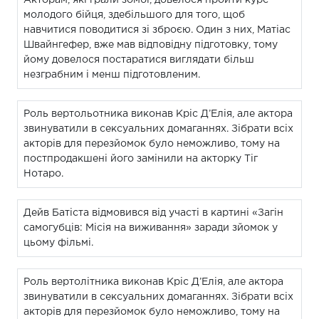
молодого бійця, здебільшого для того, щоб
навчитися поводитися зі зброєю. Один з них, Матіас
Швайнгефер, вже мав відповідну підготовку, тому
йому довелося постаратися виглядати більш
незграбним і менш підготовленим.
Роль вертольотника виконав Кріс Д’Елія, але актора
звинуватили в сексуальних домаганнях. Зібрати всіх
акторів для перезйомок було неможливо, тому на
постпродакшені його замінили на акторку Тіг
Нотаро.
Дейв Батіста відмовився від участі в картині «Загін
самогубців: Місія на виживання» заради зйомок у
цьому фільмі.
Роль вертолітника виконав Кріс Д’Елія, але актора
звинуватили в сексуальних домаганнях. Зібрати всіх
акторів для перезйомок було неможливо, тому на