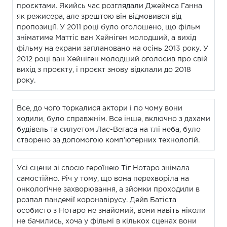
проєктами. Якийсь час розглядали Джеймса Ганна
як режисера, але зрештою він відмовився від
пропозиції. У 2011 році було оголошено, що фільм
зніматиме Маттіс ван Хейніген молодший, а вихід
фільму на екрани заплановано на осінь 2013 року. У
2012 році ван Хейніген молодший оголосив про свій
вихід з проєкту, і проєкт знову відклали до 2018
року.
Все, до чого торкалися актори і по чому вони
ходили, було справжнім. Все інше, включно з дахами
будівель та силуетом Лас-Вегаса на тлі неба, було
створено за допомогою комп’ютерних технологій.
Усі сцени зі своєю героїнею Тіг Нотаро знімала
самостійно. Річ у тому, що вона перехворіла на
онкологічне захворювання, а зйомки проходили в
розпал пандемії коронавірусу. Дейв Батіста
особисто з Нотаро не знайомий, вони навіть ніколи
не бачились, хоча у фільмі в кількох сценах вони