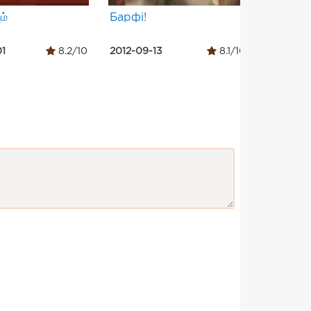
ம்
Барфі!
ओएमजी - 
01
8.2/10
2012-09-13
8.1/10
2012-09