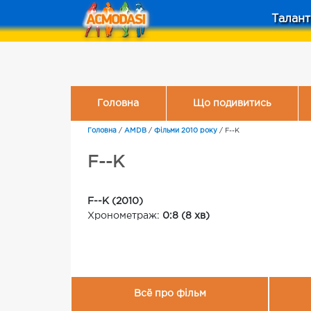
Талант
Головна
Що подивитись
Головна
/
AMDB
/
Фільми 2010 року
/
F--K
F--K
F--K (2010)
Хронометраж:
0:8 (8 хв)
Всё про фільм