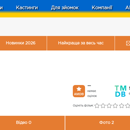
и
Кастинги
Для зйомок
Компанії
A
Новинки 2026
Найкраще за весь час
—
немає
оцінок
Оцініть фільм:
Відео 0
Фото 2