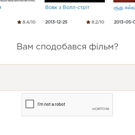
и
Вовк з Волл-стріт
சூது கவ்வு
3
8.4/10
2013-12-25
8.2/10
2013-05-
Вам сподобався фільм?