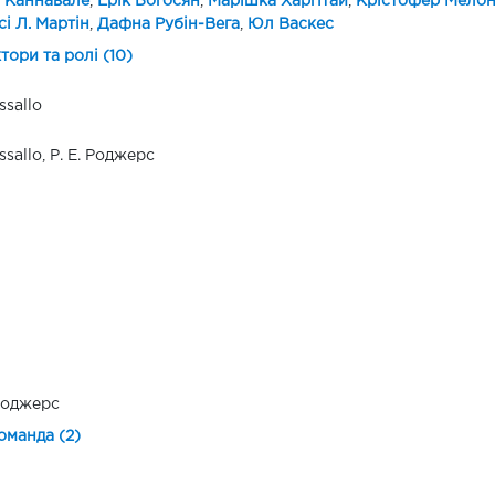
 Каннавале
,
Ерік Богосян
,
Марішка Харгітай
,
Крістофер Мелон
і Л. Мартін
,
Дафна Рубін-Вега
,
Юл Васкес
ктори та ролі (10)
ssallo
ssallo, Р. Е. Роджерс
 Роджерс
оманда (2)