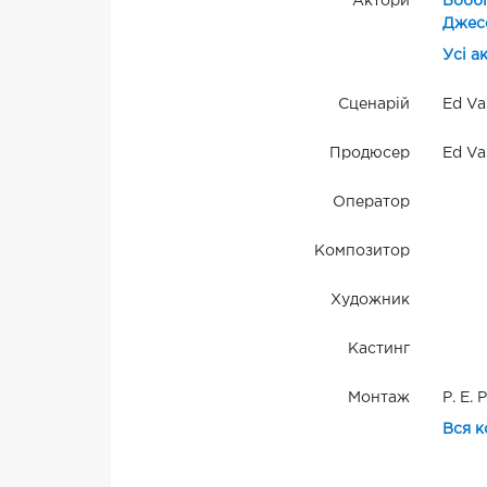
Актори
Боббі
Джесс
Усі а
Сценарій
Ed Va
Продюсер
Ed Va
Оператор
Композитор
Художник
Кастинг
Монтаж
Р. Е.
Вся к