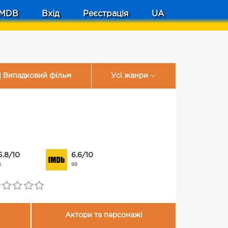
MDB
Вхід
Реєстрація
UA
Випадковий фільм
Усі жанри
5.8/10
6.6/10
6
99
Актори та персонажі