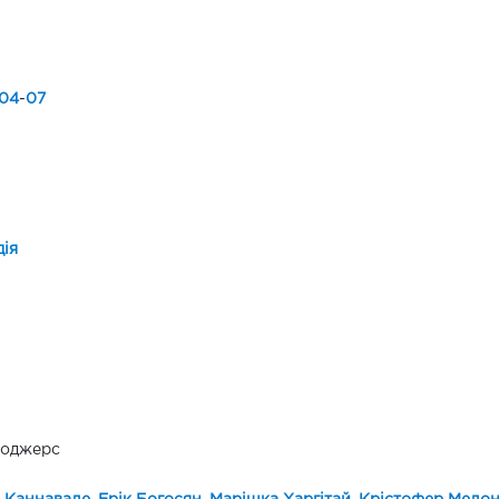
04
-
07
ія
 Роджерс