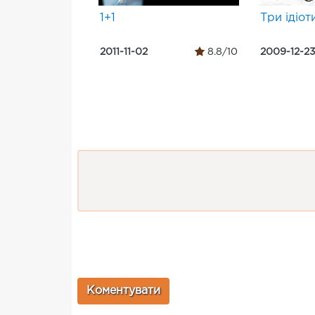
1+1
Три ідіот
2011-11-02
8.8/10
2009-12-2