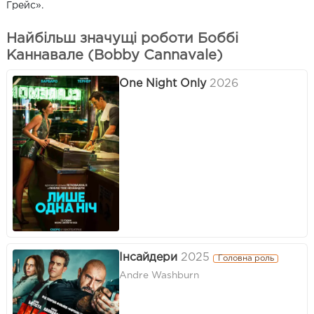
Грейс».
Найбільш значущі роботи Боббі
Каннавале (Bobby Cannavale)
One Night Only
2026
Інсайдери
2025
Головна роль
Andre Washburn