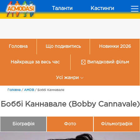
Таланти
Кастинги
Головна
Що подивитись
Новинки 2026
Найкраще за весь час
Випадковий фільм
Усі жанри
Головна
/
AMDB
/
Боббі Каннавале
Боббі Каннавале (Bobby Cannavale)
Біографія
Фото
Фільмографія