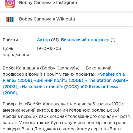
Bobby Cannavale Instagram
Bobby Cannavale Wikidata
Роботи
Актор
(61),
Виконавчий продюсер
(1),
День
1970-05-03
народження
Боббі Каннавале (Bobby Cannavale) - , Виконавчий
продюсер відомий з робіт у таких проектах:
«Snakes on a
Plane» (2006)
,
«Зміїний політ» (2006)
,
«The Station Agent»
(2003)
,
«Начальник станції» (2003)
,
«10 Items or Less»
(2006)
,
Роберт М. «Боббі» Каннавале (народився 3 травня 1970) —
американський актор, відомий головною роллю Боббі
Кеффі в перших двох сезонах телевізійного серіалу «Третя
варта». У нього також була популярна повторювана роль
офіцера Вінса Д'Анджело в комедійному серіалі «Вілл і