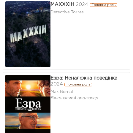
МАХХХІН
2024
Головна роль
Detective Torres
Езра: Неналежна поведінка
2024
Головна роль
Max Bernal
Виконавчий продюсер