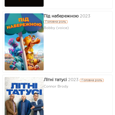
Під набережною
2023
Головна роль
Bobby (voice)
Літні татусі
2023
Головна роль
Connor Brody