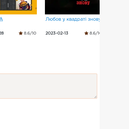
熟
Любов у квадраті знову
Underg
28
8.6/10
2023-02-13
8.6/10
2022-02