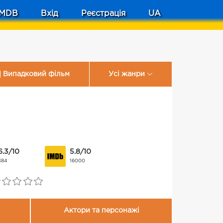
MDB
Вхід
Реєстрація
UA
Випадковий фільм
Усі жанри
6.3/10
5.8/10
384
16000
Актори та персонажі