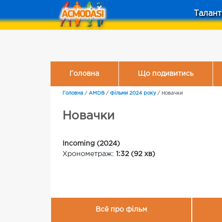
Талант
Головна
Що подивитись
Головна
/
AMDB
/
Фільми 2024 року
/
Новачки
Новачки
Incoming (2024)
Хронометраж:
1:32 (92 хв)
Всё про фільм