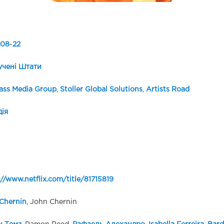
08
-
22
чені Штати
ass Media Group
,
Stoller Global Solutions
,
Artists Road
ія
://www.netflix.com/title/81715819
Chernin
, John Chernin