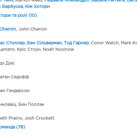
н Темз
, Ramon Reed,
Рафаель Алехандро
,
Isabella Ferreira
,
Bardi
 Барбуска
,
Кім Хоторн
ктори та ролі (10)
Chernin
, John Chernin
ас Столлер
,
Бен Сільверман
,
Тод Гарнер
, Conor Welch, Mark K
ипато, Кріс Стоун, Noah Nusinow
до Діас
атан Седофф
ан Гендерсон
нклевіц, Бен Поллак
beth Praino, Josh Crockett
оманда (78)