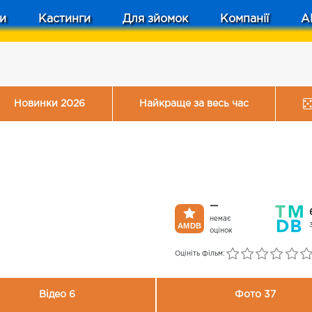
и
Кастинги
Для зйомок
Компанії
A
Новинки 2026
Найкраще за весь час
—
немає
оцінок
Оцініть фільм:
Відео 6
Фото 37