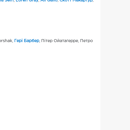
a Seiri
,
Loren Gray
,
Ali Gallo
,
Скотт Макартур
,
orshak,
Гері Барбер
, Пітер Ойатагерре, Петро