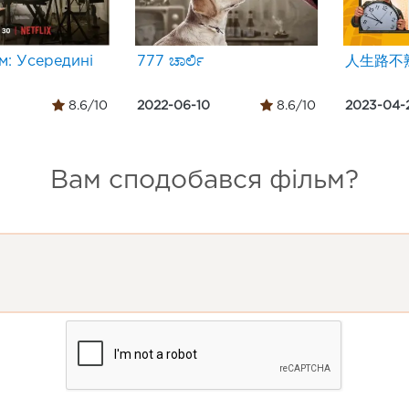
м: Усередині
777 ಚಾರ್ಲಿ
人生路不
8.6/10
2022-06-10
8.6/10
2023-04-
Вам сподобався фільм?