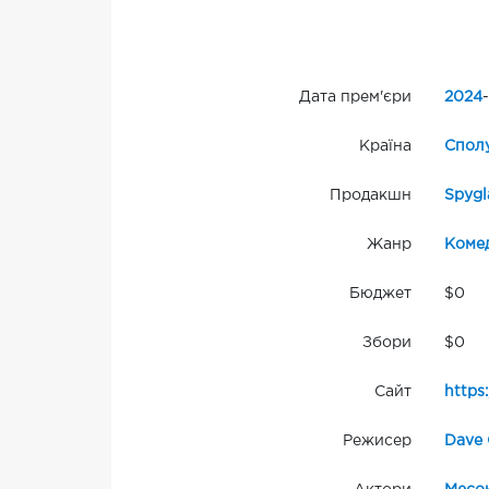
Дата прем'єри
2024
-
Країна
Сполу
Продакшн
Spygl
Жанр
Комед
Бюджет
$0
Збори
$0
Сайт
https
Режисер
Dave 