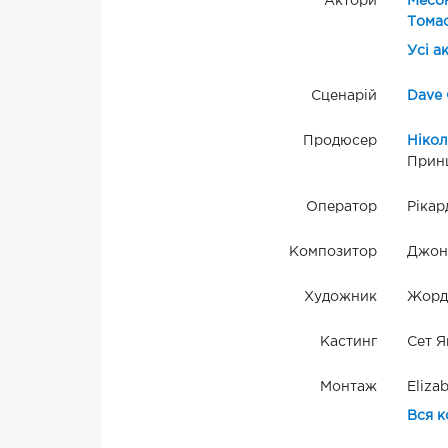
Актори
Месо
Томас
Усі а
Сценарій
Dave 
Продюсер
Нікол
Принц
Оператор
Рікар
Композитор
Джон
Художник
Жорд
Кастинг
Сет Я
Монтаж
Eliza
Вся к