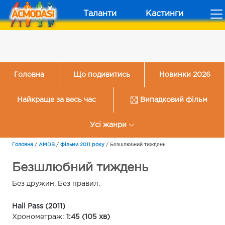
Таланти
Кастинги
Головна
Що подивитись
Новинки 2026
Найкраще за весь час
Випадковий фільм
Усі жанри
Головна
/
AMDB
/
Фільми 2011 року
/
Безшлюбний тиждень
Безшлюбний тиждень
Без дружин. Без правил.
Hall Pass (2011)
Хронометраж:
1:45 (105 хв)