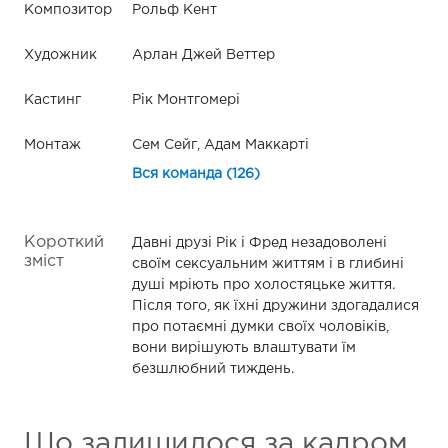
Композитор
Рольф Кент
Художник
Арлан Джей Веттер
Кастинг
Рік Монтгомері
Монтаж
Сем Сейг, Адам Маккарті
Вся команда (126)
Короткий
Давні друзі Рік і Фред незадоволені
зміст
своїм сексуальним життям і в глибині
душі мріють про холостяцьке життя.
Після того, як їхні дружини здогадалися
про потаємні думки своїх чоловіків,
вони вирішують влаштувати їм
безшлюбний тиждень.
Що залишилося за кадром