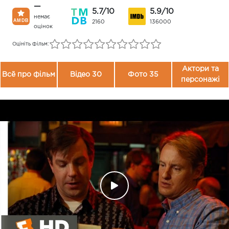
—
5.7/10
5.9/10
немає
2160
136000
оцінок
Оцініть фільм:
Актори та
Всё про фільм
Відео 30
Фото 35
персонажі