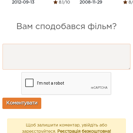
2012-09-13
8.1/10
2008-11-29
8/
Вам сподобався фільм?
Щоб залишити коментар, увійдіть або
зареєструйтеся.
Реєстрація безкоштовна!