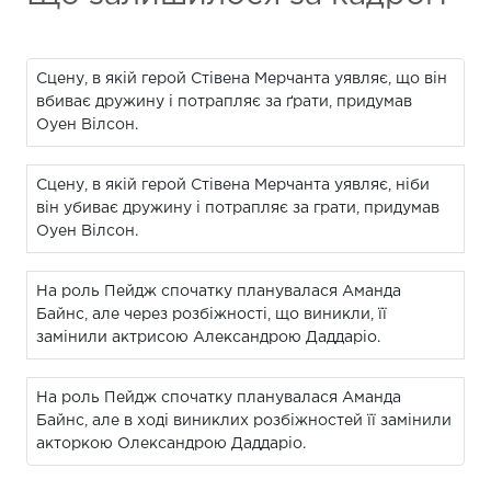
Сцену, в якій герой Стівена Мерчанта уявляє, що він
вбиває дружину і потрапляє за ґрати, придумав
Оуен Вілсон.
Сцену, в якій герой Стівена Мерчанта уявляє, ніби
він убиває дружину і потрапляє за грати, придумав
Оуен Вілсон.
На роль Пейдж спочатку планувалася Аманда
Байнс, але через розбіжності, що виникли, її
замінили актрисою Александрою Даддаріо.
На роль Пейдж спочатку планувалася Аманда
Байнс, але в ході виниклих розбіжностей її замінили
акторкою Олександрою Даддаріо.