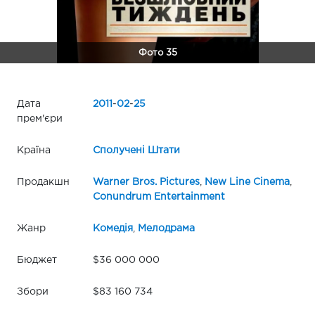
Фото 35
Дата
2011
-
02
-
25
прем'єри
Країна
Сполучені Штати
Продакшн
Warner Bros. Pictures
,
New Line Cinema
,
Conundrum Entertainment
Жанр
Комедія
,
Мелодрама
Бюджет
$36 000 000
Збори
$83 160 734