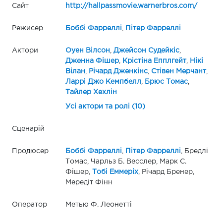
Сайт
http://hallpassmovie.warnerbros.com/
Режисер
Боббі Фарреллі
,
Пітер Фарреллі
Актори
Оуен Вілсон
,
Джейсон Судейкіс
,
Дженна Фішер
,
Крістіна Епплгейт
,
Нікі
Вілан
,
Річард Дженкінс
,
Стівен Мерчант
,
Ларрі Джо Кемпбелл
,
Брюс Томас
,
Тайлер Хехлін
Усі актори та ролі (10)
Сценарій
Продюсер
Боббі Фарреллі
,
Пітер Фарреллі
, Бредлі
Томас, Чарльз Б. Весслер, Марк С.
Фішер,
Тобі Еммеріх
, Річард Бренер,
Мередіт Фінн
Оператор
Метью Ф. Леонетті