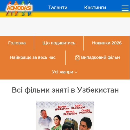
Таланти
Кастинги
Головна
Що подивитись
Новинки 2026
Найкраще за весь час
Випадковий фільм
Усі жанри
Всі фільми зняті в Узбекистан