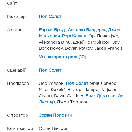
Сайт
Режисер
Пол Солет
Актори
Едрієн Броді
,
Антоніо Бандерас
,
Джон
Малкович
,
Рорі Калкін
, Орі Пфеффер,
Alexandra Dinu, Джеймс Робінсон, Jay
Bogoslovov, Deyan Petrov, Jason Francis
Усі актори та ролі (10)
Сценарій
Пол Солет
Продюсер
Лес Уелдон,
Пол Солет
, Ярів Лернер,
Miloš Đukelić, Віктор Шапіро, Рафаель
Сванн, David Gardner,
Боаз Девідсон
,
Аві
Лернер
, Джон Томпсон
Оператор
Зоран Попович
Композитор
Остін Вінторі