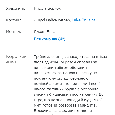
Художник
Нікола Берчек
Кастинг
Ліндсі Вайсмюллер,
Luke Cousins
Монтаж
Джош Етьє
Вся команда (42)
Короткий
Трійця злочинців знаходиться на втіках
зміст
після здійсненої разом справи і за
випадковим збігом обставин
виявляється загнаною в пастку на
покинутому складі, оточеною
поліцейськими, що приспіли. І все б
нічого, та тільки будівлю охороняє
злісний бійцівський пес на кличку Де
Ніро, що не знає пощади й будь-якої
миті готовий розтерзати бандитів.
Борючись за своє життя, члени