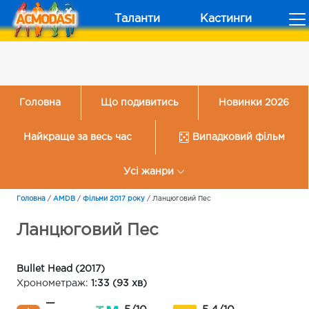
Таланти
Кастинги
Головна
Що подивитись
Новинки 2026
Найкраще за весь час
Випадковий фільм
Усі жанри
Головна
/
AMDB
/
Фільми 2017 року
/
Ланцюговий Пес
Ланцюговий Пес
Bullet Head (2017)
Хронометраж:
1:33 (93 хв)
—