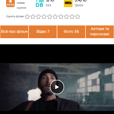
5/10
5.4/10
немає
553
12000
оцінок
Оцініть фільм:
Актори та
Всё про фільм
Відео 7
Фото 36
персонажі