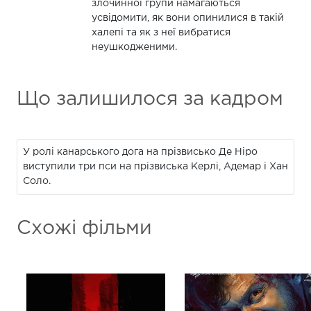
злочинної групи намагаються
усвідомити, як вони опинилися в такій
халепі та як з неї вибратися
неушкодженими.
Що залишилося за кадром
У ролі канарського дога на прізвисько Де Ніро
виступили три пси на прізвиська Керлі, Адемар і Хан
Соло.
Схожі фільми