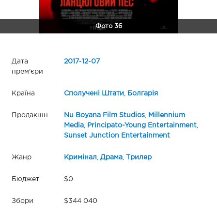
Фото 36
Дата
2017
-
12
-
07
прем'єри
Країна
Сполучені Штати
,
Болгарія
Продакшн
Nu Boyana Film Studios
,
Millennium
Media
,
Principato-Young Entertainment
,
Sunset Junction Entertainment
Жанр
Кримінал
,
Драма
,
Трилер
Бюджет
$0
Збори
$344 040