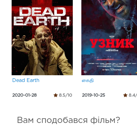
Dead Earth
கைதி
2020-01-28
8.5/10
2019-10-25
8.4
Вам сподобався фільм?