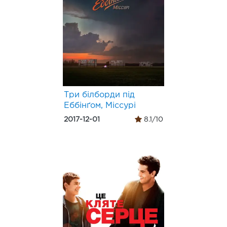
Три білборди під
Еббінґом, Міссурі
2017-12-01
8.1/10