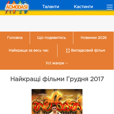
Таланти
Кастинги
Головна
Що подивитись
Новинки 2026
Найкраще за весь час
Випадковий фільм
Усі жанри
Найкращі фільми Грудня 2017