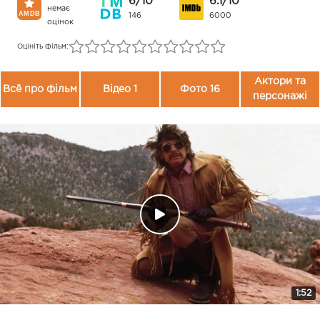
6/10
6.1/10
немає
146
6000
оцінок
Оцініть фільм:
Актори та
Всё про фільм
Відео 1
Фото 16
персонажі
1:52