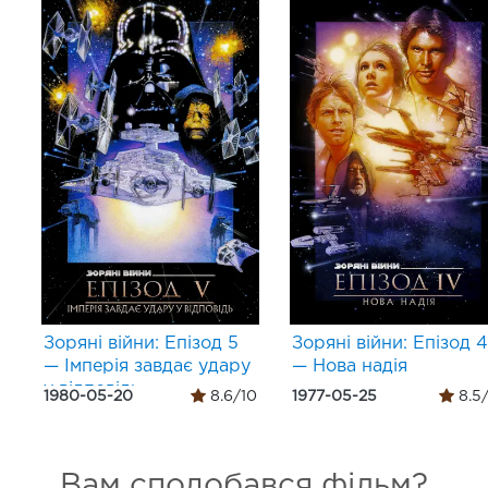
Зоряні війни: Епізод 5
Зоряні війни: Епізод 4
— Імперія завдає удару
— Нова надія
у відповідь
1980-05-20
8.6/10
1977-05-25
8.5
Вам сподобався фільм?