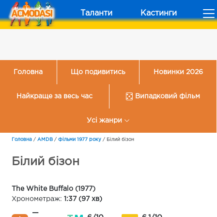
Таланти
Кастинги
Головна
Що подивитись
Новинки 2026
Найкраще за весь час
Випадковий фільм
Усі жанри
Головна
/
AMDB
/
Фільми 1977 року
/
Білий бізон
Білий бізон
The White Buffalo (1977)
Хронометраж:
1:37 (97 хв)
—