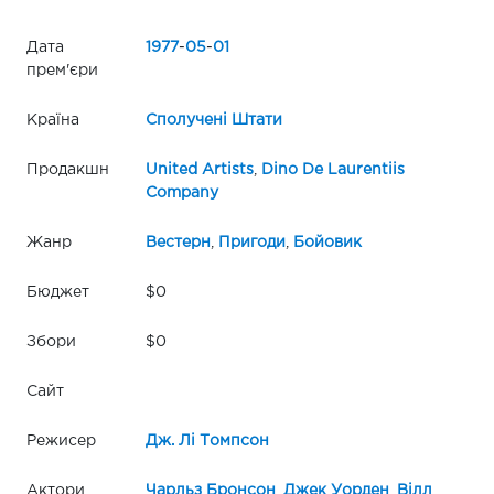
Дата
1977
-
05
-
01
прем'єри
Країна
Сполучені Штати
Продакшн
United Artists
,
Dino De Laurentiis
Company
Жанр
Вестерн
,
Пригоди
,
Бойовик
Бюджет
$0
Збори
$0
Сайт
Режисер
Дж. Лі Томпсон
Актори
Чарльз Бронсон
,
Джек Уорден
,
Вілл