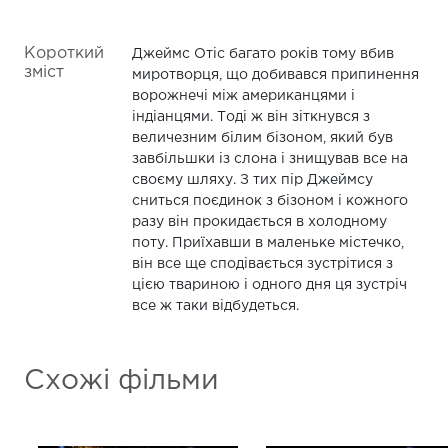
Короткий
Джеймс Отіс багато років тому вбив
зміст
миротворця, що добивався припинення
ворожнечі між американцями і
індіанцями. Тоді ж він зіткнувся з
величезним білим бізоном, який був
завбільшки із слона і знищував все на
своєму шляху. З тих пір Джеймсу
сниться поєдинок з бізоном і кожного
разу він прокидається в холодному
поту. Приїхавши в маленьке містечко,
він все ще сподівається зустрітися з
цією твариною і одного дня ця зустріч
все ж таки відбудеться.
Схожі фільми