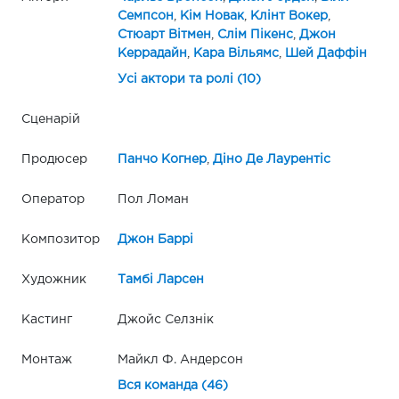
Семпсон
,
Кім Новак
,
Клінт Вокер
,
Стюарт Вітмен
,
Слім Пікенс
,
Джон
Керрадайн
,
Кара Вільямс
,
Шей Даффін
Усі актори та ролі (10)
Сценарій
Продюсер
Панчо Когнер
,
Діно Де Лаурентіс
Оператор
Пол Ломан
Композитор
Джон Баррі
Художник
Тамбі Ларсен
Кастинг
Джойс Селзнік
Монтаж
Майкл Ф. Андерсон
Вся команда (46)