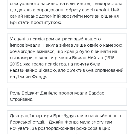
сексуального насильства в дитинстві, і використала
цю деталь в опрацюванні образу своєї героїні. Цей
самий нюанс допоміг їй зрозуміти мотиви рішення
Брі стати проституткою.
У сцені з психіатром актриси здебільшого
імпровізували. Пакула знімав лише однією камерою,
хоча згодом зізнався, що краще було б знімати на
дві камери, оскільки реакція Вівиан Не́йтан (1916-
2015), яка грала психіатра, на почуте була
надзвичайно цікавою, але об'єктив був спрямований
на Джейн Фонду.
Роль Бріджит Деніелс пропонували Барбарі
Стрейзанд.
Декорації квартири Брі збудували в павільйоні нью-
йоркської студії, і Джейн Фонда мала змогу там
ночувати. За розпорядженням режисера в цих