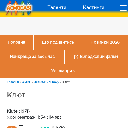
Таланти
Кастинги
Головна
Що подивитись
Новинки 2026
Найкраще за весь час
Випадковий фільм
Усі жанри
Головна
/
AMDB
/
Фільми 1971 року
/
Клют
Клют
Klute (1971)
Хронометраж:
1:54 (114 хв)
—