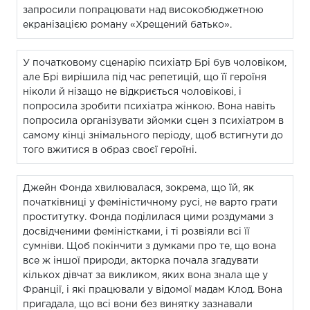
запросили попрацювати над високобюджетною
екранізацією роману «Хрещений батько».
У початковому сценарію психіатр Брі був чоловіком,
але Брі вирішила під час репетицій, що її героїня
ніколи й нізащо не відкриється чоловікові, і
попросила зробити психіатра жінкою. Вона навіть
попросила організувати зйомки сцен з психіатром в
самому кінці знімального періоду, щоб встигнути до
того вжитися в образ своєї героїні.
Джейн Фонда хвилювалася, зокрема, що їй, як
початківниці у феміністичному русі, не варто грати
проститутку. Фонда поділилася цими роздумами з
досвідченими феміністками, і ті розвіяли всі її
сумніви. Щоб покінчити з думками про те, що вона
все ж іншої природи, акторка почала згадувати
кількох дівчат за викликом, яких вона знала ще у
Франції, і які працювали у відомої мадам Клод. Вона
пригадала, що всі вони без винятку зазнавали