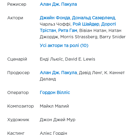
Режисер
Алан Дж. Пакула
Актори
Джейн Фонда
,
Дональд Сазерленд
,
Чарльз Чоффі,
Рой Шайдер
,
Дороті
Трістан
,
Рита Гам
, Вівіан Натан, Натан
Джордж, Morris Strassberg, Barry Snider
Усі актори та ролі (10)
Сценарій
Енді Льюїс, David E. Lewis
Продюсер
Алан Дж. Пакула
, Девід Ленг, К. Кеннет
Деланд
Оператор
Гордон Вілліс
Композитор
Майкл Малий
Художник
Джон Джей Мур
Кастинг
Алікс Гордін