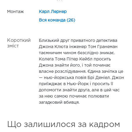
Монтаж
Карл Лернер
Вся команда (26)
Короткий
Близький друг приватного детектива
зміст
Джона Клюта інженер Том Гранеман
таємничим чином безслідно зникає.
Колега Тома Пітер Кейбл просить
Джона знайти його, і той починає
власне розслідування. Єдина зачіпка це
— нью-йоркська повія Брі Деніел. Джон
приїжджає в Нью-Йорк і просить її
допомогти знайти друга, але в цей час
за нею самою починає полювати
загадковий вбивця.
Що залишилося за кадром