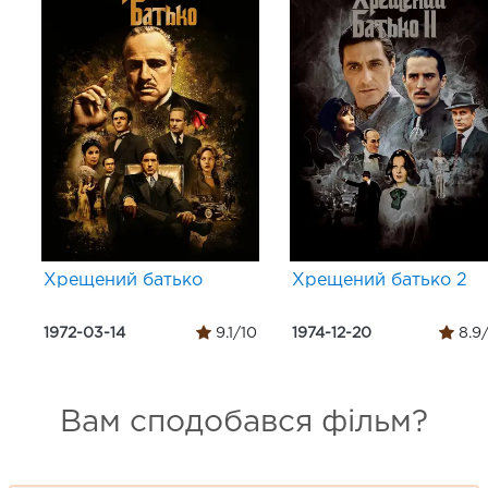
Хрещений батько
Хрещений батько 2
1972-03-14
9.1/10
1974-12-20
8.9
Вам сподобався фільм?