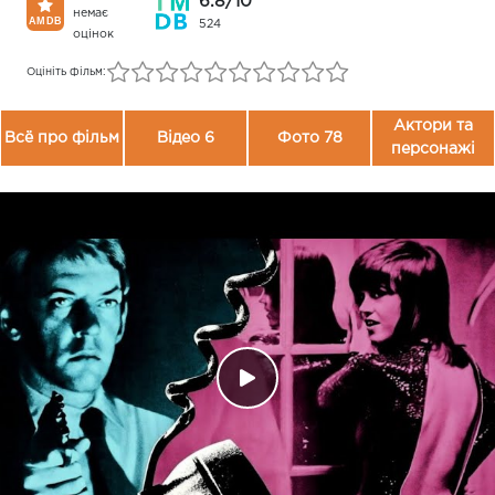
6.8/10
немає
524
оцінок
Оцініть фільм:
Актори та
Всё про фільм
Відео 6
Фото 78
персонажі