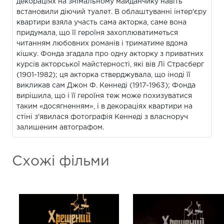
декораціях на знімальному майданчику навіть
встановили діючий туалет. В облаштуванні інтер'єру
квартири взяла участь сама акторка, саме вона
придумала, що її героїня захоплюватиметься
читанням любовних романів і триматиме вдома
кішку. Фонда згадала про одну акторку з приватних
курсів акторської майстерності, які вів Лі Страсберг
(1901-1982); ця акторка стверджувала, що іноді її
викликав сам Джон Ф. Кеннеді (1917-1963); Фонда
вирішила, що і її героїня теж може похизуватися
таким «досягненням», і в декораціях квартири на
стіні з'явилася фотографія Кеннеді з власноруч
залишеним автографом.
Схожі фільми