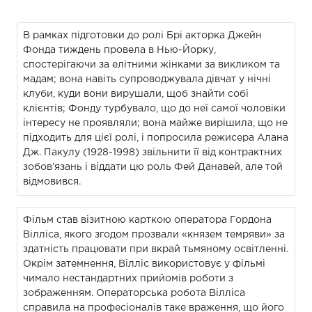
В рамках підготовки до ролі Брі акторка Джейн
Фонда тиждень провела в Нью-Йорку,
спостерігаючи за елітними жінками за викликом та
мадам; вона навіть супроводжувала дівчат у нічні
клуби, куди вони вирушали, щоб знайти собі
клієнтів; Фонду турбувало, що до неї самої чоловіки
інтересу не проявляли; вона майже вирішила, що не
підходить для цієї ролі, і попросила режисера Алана
Дж. Пакулу (1928-1998) звільнити її від контрактних
зобов’язань і віддати цю роль Фей Данавей, але той
відмовився.
Фільм став візитною карткою оператора Гордона
Вілліса, якого згодом прозвали «князем темряви» за
здатність працювати при вкрай тьмяному освітленні.
Окрім затемнення, Вілліс використовує у фільмі
чимало нестандартних прийомів роботи з
зображенням. Операторська робота Вілліса
справила на професіоналів таке враження, що його