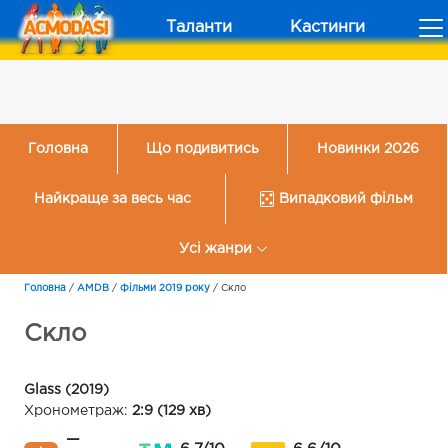
Таланти
Кастинги
Головна
Що подивитись
Новинки 2026
Найкраще за весь час
Випадковий фільм
Усі жанри
Головна
/
AMDB
/
Фільми 2019 року
/
Скло
Скло
Glass (2019)
Хронометраж:
2:9 (129 хв)
—