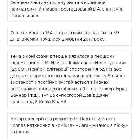
Основна частина фільму знята в колишній
психіатричній лікарні, розташованій в Аллентауні,
Пенсільванія.
Фільм зняли за 134-сторінковим сценарієм за 39
днів. Зйомки почалися 2 жовтня 2017 року.
Тема з коміксами вперше з'явилася в першому
фільмі трилогії М. Найта Шьямалана «Непорушний»
(2000). Прийом алітерації (повторення однієї або
декількох приголосних для надання тексту більшої
виразності) постійно зустрічається в іменах
персонажів попередніх фільмів (Пітер Паркер, Брюс
Беннер і т.д.). Тут це супергерой Девід Данн і
суперзлодій Кевін Крамб.
Автор сценарію та режисер М. Найт Шьямалан
черпав натхнення в коміксах «Сага», «Замок з піску»
та інших.