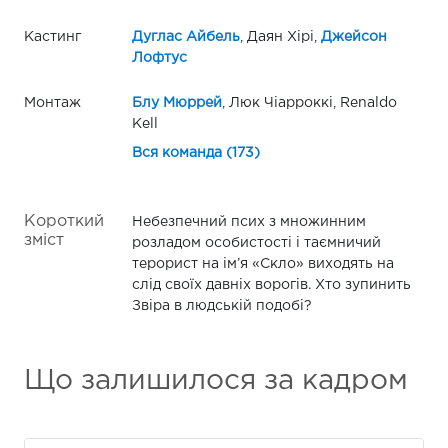
Кастинг
Дуглас Айбель
, Даян Хірі,
Джейсон
Лофтус
Монтаж
Блу Мюррей
, Люк Чіарроккі, Renaldo
Kell
Вся команда (173)
Короткий
Небезпечний псих з множинним
зміст
розладом особистості і таємничий
терорист на ім’я «Скло» виходять на
слід своїх давніх ворогів. Хто зупинить
Звіра в людській подобі?
Що залишилося за кадром