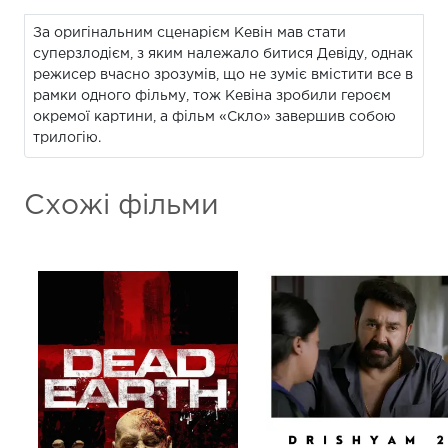
За оригінальним сценарієм Кевін мав стати
суперзлодієм, з яким належало битися Девіду, однак
режисер вчасно зрозумів, що не зуміє вмістити все в
рамки одного фільму, тож Кевіна зробили героєм
окремої картини, а фільм «Скло» завершив собою
трилогію.
Схожі фільми