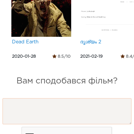
Dead Earth
ദൃശ്യം 2
2020-01-28
8.5/10
2021-02-19
8.4
Вам сподобався фільм?