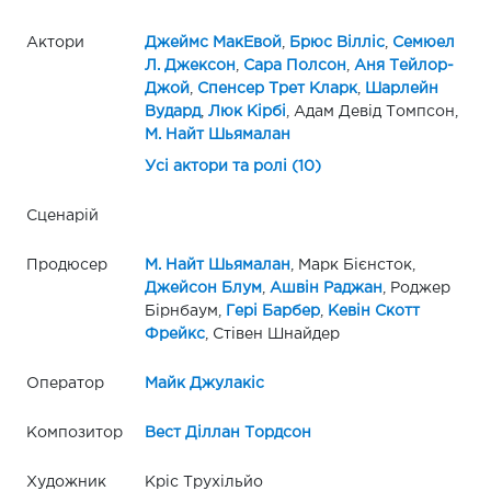
Актори
Джеймс МакЕвой
,
Брюс Вілліс
,
Семюел
Л. Джексон
,
Сара Полсон
,
Аня Тейлор-
Джой
,
Спенсер Трет Кларк
,
Шарлейн
Вудард
,
Люк Кірбі
, Адам Девід Томпсон,
М. Найт Шьямалан
Усі актори та ролі (10)
Сценарій
Продюсер
М. Найт Шьямалан
, Марк Бієнсток,
Джейсон Блум
,
Ашвін Раджан
, Роджер
Бірнбаум,
Гері Барбер
,
Кевін Скотт
Фрейкс
, Стівен Шнайдер
Оператор
Майк Джулакіс
Композитор
Вест Діллан Тордсон
Художник
Кріс Трухільйо