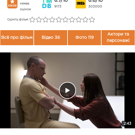
6.7/10
6.6/10
немає
9173
303000
оцінок
Оцініть фільм:
Актори та
Всё про фільм
Відео 36
Фото 119
персонажі
2:43