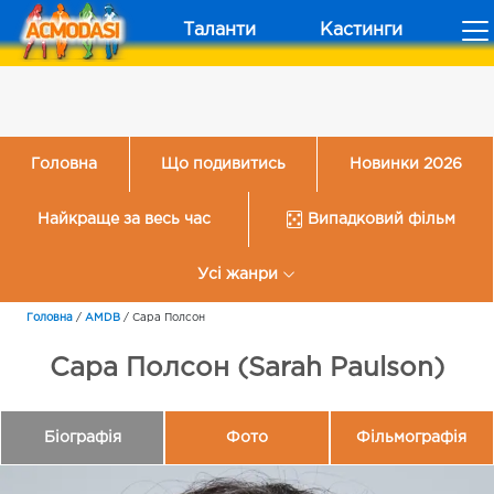
Таланти
Кастинги
Головна
Що подивитись
Новинки 2026
Найкраще за весь час
Випадковий фільм
Усі жанри
Головна
/
AMDB
/
Сара Полсон
Сара Полсон (Sarah Paulson)
Біографія
Фото
Фільмографія