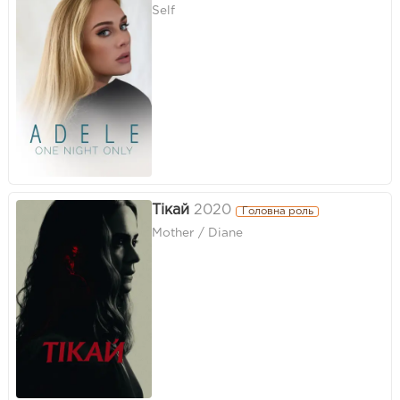
Self
Тікай
2020
Головна роль
Mother / Diane