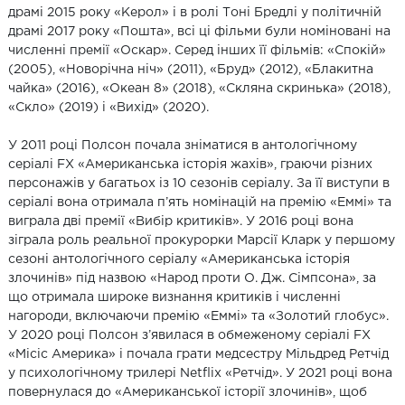
драмі 2015 року «Керол» і в ролі Тоні Бредлі у політичній
драмі 2017 року «Пошта», всі ці фільми були номіновані на
численні премії «Оскар». Серед інших її фільмів: «Спокій»
(2005), «Новорічна ніч» (2011), «Бруд» (2012), «Блакитна
чайка» (2016), «Океан 8» (2018), «Скляна скринька» (2018),
«Скло» (2019) і «Вихід» (2020).
У 2011 році Полсон почала зніматися в антологічному
серіалі FX «Американська історія жахів», граючи різних
персонажів у багатьох із 10 сезонів серіалу. За її виступи в
серіалі вона отримала п’ять номінацій на премію «Еммі» та
виграла дві премії «Вибір критиків». У 2016 році вона
зіграла роль реальної прокурорки Марсії Кларк у першому
сезоні антологічного серіалу «Американська історія
злочинів» під назвою «Народ проти О. Дж. Сімпсона», за
що отримала широке визнання критиків і численні
нагороди, включаючи премію «Еммі» та «Золотий глобус».
У 2020 році Полсон з’явилася в обмеженому серіалі FX
«Місіс Америка» і почала грати медсестру Мільдред Ретчід
у психологічному трилері Netflix «Ретчід». У 2021 році вона
повернулася до «Американської історії злочинів», щоб