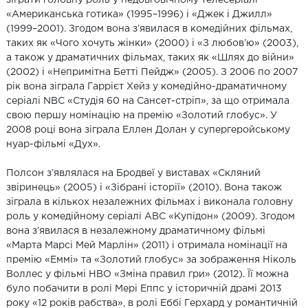
«Американська готика» (1995–1996) і «Джек і Джилл»
(1999–2001). Згодом вона з’явилася в комедійних фільмах,
таких як «Чого хочуть жінки» (2000) і «З любов’ю» (2003),
а також у драматичних фільмах, таких як «Шлях до війни»
(2002) і «Непримітна Бетті Пейдж» (2005). З 2006 по 2007
рік вона зіграла Гаррієт Хейз у комедійно-драматичному
серіалі NBC «Студія 60 на Сансет-стріп», за що отримала
свою першу номінацію на премію «Золотий глобус». У
2008 році вона зіграла Еллен Долан у супергеройському
нуар-фільмі «Дух».
Полсон з’являлася на Бродвеї у виставах «Скляний
звіринець» (2005) і «Зібрані історії» (2010). Вона також
зіграла в кількох незалежних фільмах і виконала головну
роль у комедійному серіалі ABC «Купідон» (2009). Згодом
вона з’явилася в незалежному драматичному фільмі
«Марта Марсі Мей Марлін» (2011) і отримала номінації на
премію «Еммі» та «Золотий глобус» за зображення Ніколь
Воллес у фільмі HBO «Зміна правил гри» (2012). Її можна
було побачити в ролі Мері Еппс у історичній драмі 2013
року «12 років рабства», в ролі Еббі Герхард у романтичній