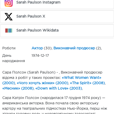
Sarah Paulson Instagram
Sarah Paulson X
Sarah Paulson Wikidata
Роботи
Актор
(30),
Виконавчий продюсер
(2),
День
1974-12-17
народження
Сара Полсон (Sarah Paulson) - , Виконавчий продюсер
відома з робіт у таких проектах:
«What Women Want»
(2000)
,
«Чого хочуть жінки» (2000)
,
«The Spirit» (2008)
,
«Месник» (2008)
,
«Down with Love» (2003)
,
Сара Катрін Полсон (народилася 17 грудня 1974 року) —
американська акторка. Вона почала свою акторську
кар’єру на театральних підмостках Нью-Йорка, перш ніж
зіграти головну роль у недовговічному телесеріалі