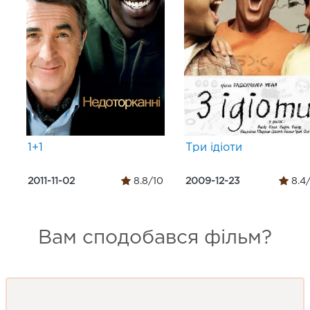
1+1
Три ідіоти
2011-11-02
8.8/10
2009-12-23
8.4
Вам сподобався фільм?