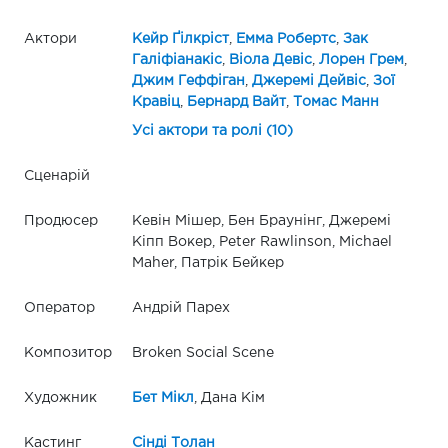
Актори
Кейр Ґілкріст
,
Емма Робертс
,
Зак
Галіфіанакіс
,
Віола Девіс
,
Лорен Грем
,
Джим Геффіган
,
Джеремі Дейвіс
,
Зої
Кравіц
,
Бернард Вайт
,
Томас Манн
Усі актори та ролі (10)
Сценарій
Продюсер
Кевін Мішер, Бен Браунінг, Джеремі
Кіпп Вокер, Peter Rawlinson, Michael
Maher, Патрік Бейкер
Оператор
Андрій Парех
Композитор
Broken Social Scene
Художник
Бет Мікл
, Дана Кім
Кастинг
Сінді Толан