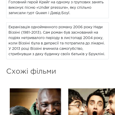
Головний герой Крейг на одному з групових занять
виконує пісню «Under pressure», яку спільно
записали гурт Queen і Девід Боуї.
Екранізація однойменного роману 2006 року Неди
Віззіні (1981-2013). Сам роман був заснований на
подіях нетривалого періоду в листопаді 2004 року,
коли Віззіні була в депресії та потрапила до лікарні.
У 2013 році Віззіні вчинила самогубство,
стрибнувши з даху будинку своїх батьків у Брукліні.
Схожі фільми