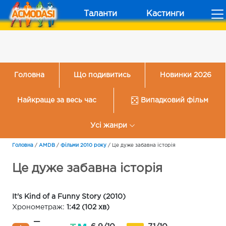
Таланти
Кастинги
Головна
Що подивитись
Новинки 2026
Найкраще за весь час
Випадковий фільм
Усі жанри
Головна
/
AMDB
/
Фільми 2010 року
/
Це дуже забавна історія
Це дуже забавна історія
It's Kind of a Funny Story (2010)
Хронометраж:
1:42 (102 хв)
—