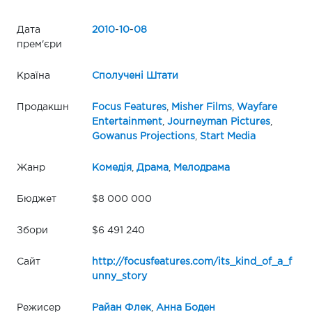
Дата
2010
-
10
-
08
прем'єри
Країна
Сполучені Штати
Продакшн
Focus Features
,
Misher Films
,
Wayfare
Entertainment
,
Journeyman Pictures
,
Gowanus Projections
,
Start Media
Жанр
Комедія
,
Драма
,
Мелодрама
Бюджет
$8 000 000
Збори
$6 491 240
Сайт
http://focusfeatures.com/its_kind_of_a_f
unny_story
Режисер
Райан Флек
,
Анна Боден