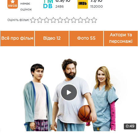
6.9/10
7.1/10
немає
2486
152000
оцінок
Оцініть фільм:
Актори та
Всё про фільм
Відео 12
Фото 55
персонажі
0:49