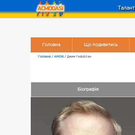
Талант
Головна
Що подивитись
Головна
/
AMDB
/
Джим Геффіган
Біографія