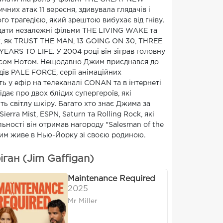
их атак 11 вересня, здивувала глядачів і
ого трагедією, який зрештою вибухає від гніву.
адати незалежні фільми THE LIVING WAKE та
х, як TRUST THE MAN, 13 GOING ON 30, THREE
ARS TO LIFE. У 2004 році він зіграв головну
рісом Нотом. Нещодавно Джим приєднався до
дів PALE FORCE, серії анімаційних
ь у ефір на телеканалі CONAN та в інтернеті
дає про двох блідих супергероїв, які
ють світлу шкіру. Багато хто знає Джима за
rra Mist, ESPN, Saturn та Rolling Rock, які
ьності він отримав нагороду "Salesman of the
Джим живе в Нью-Йорку зі своєю родиною.
ан (Jim Gaffigan)
Maintenance Required
2025
Mr Miller