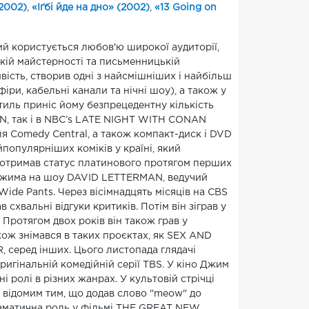
2002)
,
«Іґбі йде на дно» (2002)
,
«13 Going on
ий користується любов'ю широкої аудиторії,
ькій майстерності та письменницькій
ивість, створив одні з найсмішніших і найбільш
іри, кабельні канали та нічні шоу), а також у
стиль приніс йому безпрецедентну кількість
, так і в NBC’s LATE NIGHT WITH CONAN
я Comedy Central, а також компакт-диск і DVD
йпопулярніших коміків у країні, який
" отримав статус платинового протягом перших
у Джима на шоу DAVID LETTERMAN, ведучий
ide Pants. Через вісімнадцять місяців на CBS
вальні відгуки критиків. Потім він зіграв у
ротягом двох років він також грав у
ож знімався в таких проєктах, як SEX AND
 серед інших. Цього листопада глядачі
игінальній комедійній серії TBS. У кіно Джим
і ролі в різних жанрах. У культовій стрічці
відомим тим, що додав слово "meow" до
раматична роль у фільмі THE GREAT NEW