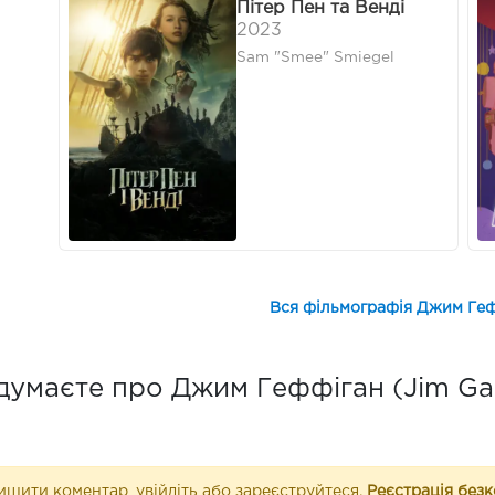
Пітер Пен та Венді
2023
Sam "Smee" Smiegel
Вся фільмографія Джим Гефф
думаєте про Джим Геффіган (Jim Gaf
шити коментар, увійдіть або зареєструйтеся.
Реєстрація без