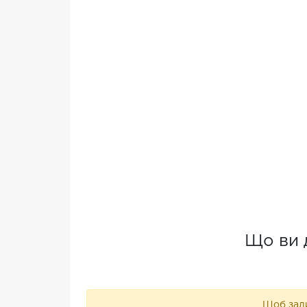
Що ви 
Щоб зали