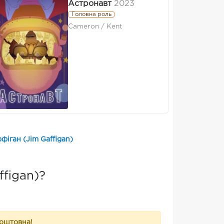
Астронавт
2023
Головна роль
Cameron / Kent
іган (Jim Gaffigan)
figan)?
коштовна!