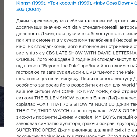
Kings» (1999)
,
«Три королі» (1999)
,
«Igby Goes Down» (
30» (2004)
,
Джим зарекомендував себе як талановитий артист, як
досягнувши значних успіхів у стендап-комедії, акторс
діяльності. Джим, поєднуючи в собі доступність і сміл
пам'ятних моментів у сучасному телебаченні (масові еф
кіно. Як стендап-комік, його витончений і стриманий 
виступів як у CBS LATE SHOW WITH DAVID LETTERMAN
O'BRIEN. Його нещодавній годичний стендап-виступ дл
під назвою “Beyond the Pale” зробили його одним з на
гастролює та записує альбоми. DVD "Beyond the Pale
шести місяців після випуску. Після першого виступ
особисто запросив його розробити ситком для World W
вийшов ситком WELCOME TO NEW YORK, який отримав сх
ситкомі THE ELLEN SHOW разом з Еллен ДеДженерес. П
серіалах FOX’s THAT 70'S SHOW та NBC’s ED. Джим так
THE CITY, THIRD WATCH та всіх серіалах LAW & ORDER,
зможуть побачити Джима у серіалі MY BOYS, першій ор
завоював симпатію аудиторії, граючи яскраві другорядн
SUPER TROOPERS Джим викликав шалений сміх і став 
лексикону поліцейських штату Вермонт. Його тиха д