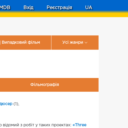
MDB
Вхід
Реєстрація
UA
Випадковий фільм
Усі жанри
Фільмографія
дюсер
(1),
 відомий з робіт у таких проектах:
«Three