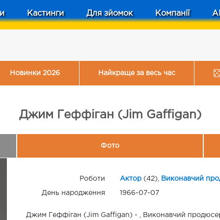
и
Кастинги
Для зйомок
Компанії
A
Новинки 2026
Найкраще за весь час
Джим Геффіган (Jim Gaffigan)
Фото
Роботи
Актор
(42),
Виконавчий про
День народження
1966-07-07
Джим Геффіган (Jim Gaffigan) - , Виконавчий продюсер