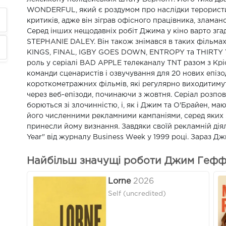
WONDERFUL, який є роздумом про наслідки терористичн
критиків, адже він зіграв офісного працівника, зламан
Серед інших нещодавніх робіт Джима у кіно варто зг
STEPHANIE DALEY. Він також знімався в таких фільма
KINGS, FINAL, IGBY GOES DOWN, ENTROPY та THIRTY YE
роль у серіалі BAD APPLE телеканалу TNT разом з К
команди сценаристів і озвучування для 20 нових епізо
короткометражних фільмів, які регулярно виходитимут
через веб-епізоди, починаючи з жовтня. Серіал розпові
борються зі злочинністю, і, як і Джим та О'Брайен, ма
його численними рекламними кампаніями, серед яких Sie
принесли йому визнання. Завдяки своїй рекламній діял
Year" від журналу Business Week у 1999 році. Зараз 
Найбільш значущі роботи Джим Геффіг
Lorne
2026
Self (uncredited)