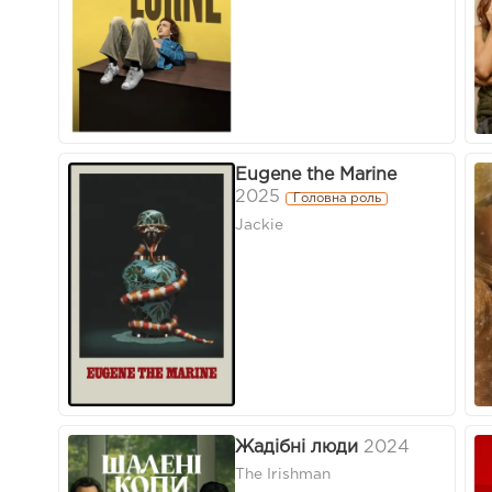
Eugene the Marine
2025
Головна роль
Jackie
Жадібні люди
2024
The Irishman