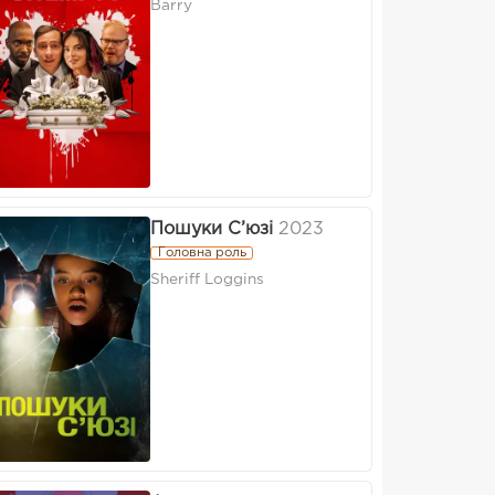
Barry
Пошуки С’юзі
2023
Головна роль
Sheriff Loggins