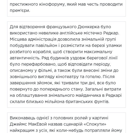
престижного кінофоруму, який мав честь проводити
прем'єри.
Для відтворення французького Дюнкерка було
використано невелике англійське містечко Редкар.
Місцева адміністрація дозволила знімальній групі
побудувати павільйон і розмістити на березі уламки
розбитого корабля, щоб створити максимальну
автентичність. Ряд будинків уздовж берегової лінії
було перефарбовано, щоб відповідати періоду,
описаному у фільмі, а також були внесені зміни до
зовнішнього вигляду кінотеатру та готелю. Після
завершення зйомок, які тривали три дні, все було
повернуто до попереднього стану. Загальні витрати
на облаштування знімального майданчика в Редкарі
склали близько мільйона британських фунтів.
Виконавець однієї з головних ролей у картині
Джеймс МакЕвой назвав сценарій «Спокути»
найкращим з усіх, які коли-небудь потрапляли йому