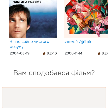
Вічне сяйво чистого
வாரணம் ஆயிரம்
розуму
2004-03-19
8.2/10
2008-11-14
8.2
Вам сподобався фільм?