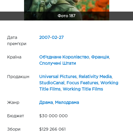
Фото 187
Дата
2007
-
02
-
27
прем'єри
Країна
Об'єднане Королівство
,
Франція
,
Сполучені Штати
Продакшн
Universal Pictures
,
Relativity Media
,
StudioCanal
,
Focus Features
,
Working
Title Films
,
Working Title Films
Жанр
Драма
,
Мелодрама
Бюджет
$30 000 000
Збори
$129 266 061