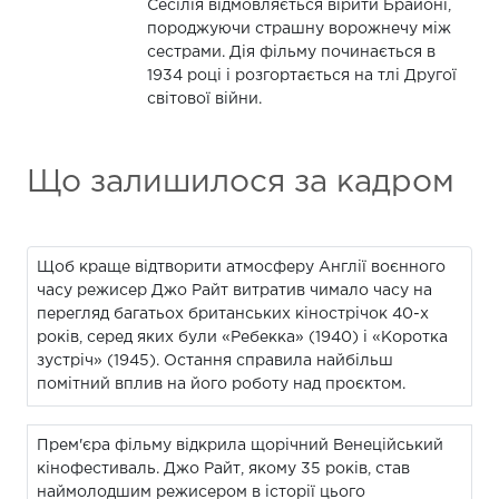
Сесілія відмовляється вірити Брайоні,
породжуючи страшну ворожнечу між
сестрами. Дія фільму починається в
1934 році і розгортається на тлі Другої
світової війни.
Що залишилося за кадром
Щоб краще відтворити атмосферу Англії воєнного
часу режисер Джо Райт витратив чимало часу на
перегляд багатьох британських кінострічок 40-х
років, серед яких були «Ребекка» (1940) і «Коротка
зустріч» (1945). Остання справила найбільш
помітний вплив на його роботу над проєктом.
Прем'єра фільму відкрила щорічний Венеційський
кінофестиваль. Джо Райт, якому 35 років, став
наймолодшим режисером в історії цього