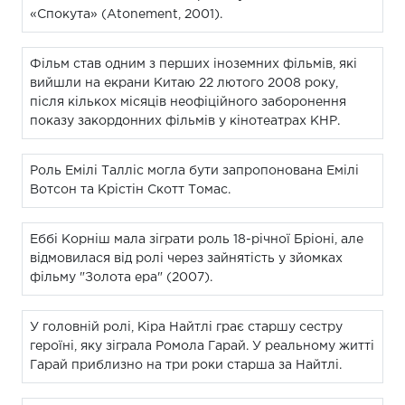
«Спокута» (Atonement, 2001).
Фільм став одним з перших іноземних фільмів, які
вийшли на екрани Китаю 22 лютого 2008 року,
після кількох місяців неофіційного заборонення
показу закордонних фільмів у кінотеатрах КНР.
Роль Емілі Талліс могла бути запропонована Емілі
Вотсон та Крістін Скотт Томас.
Еббі Корніш мала зіграти роль 18-річної Бріоні, але
відмовилася від ролі через зайнятість у зйомках
фільму "Золота ера" (2007).
У головній ролі, Кіра Найтлі грає старшу сестру
героїні, яку зіграла Ромола Гарай. У реальному житті
Гарай приблизно на три роки старша за Найтлі.