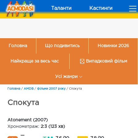
Таланти
Кастинги
Головна
Що подивитись
Новинки 2026
Найкраще за весь час
Випадковий фільм
Усі жанри
Головна
/
AMDB
/
Фільми 2007 року
/
Спокута
Спокута
Atonement (2007)
Хронометраж:
2:3 (123 хв)
—