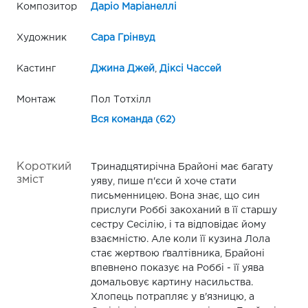
Композитор
Даріо Маріанеллі
Художник
Сара Грінвуд
Кастинг
Джина Джей
,
Діксі Чассей
Монтаж
Пол Тотхілл
Вся команда (62)
Короткий
Тринадцятирічна Брайоні має багату
зміст
уяву, пише п'єси й хоче стати
письменницею. Вона знає, що син
прислуги Роббі закоханий в її старшу
сестру Сесілію, і та відповідає йому
взаємністю. Але коли її кузина Лола
стає жертвою ґвалтівника, Брайоні
впевнено показує на Роббі - її уява
домальовує картину насильства.
Хлопець потрапляє у в'язницю, а