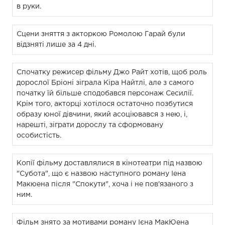
в руки.
Сцени зняття з акторкою Ромолою Гарай були
відзняті лише за 4 дні.
Спочатку режисер фільму Джо Райт хотів, щоб роль
дорослої Бріоні зіграла Кіра Найтлі, але з самого
початку їй більше сподобався персонаж Сесилії.
Крім того, акторці хотілося остаточно позбутися
образу юної дівчини, який асоціювався з нею, і,
нарешті, зіграти дорослу та сформовану
особистість.
Копії фільму доставлялися в кінотеатри під назвою
"Субота", що є назвою наступного роману Іена
Макюена після "Спокути", хоча і не пов'язаного з
ним.
Фільм знято за мотивами роману Ієна МакЮена