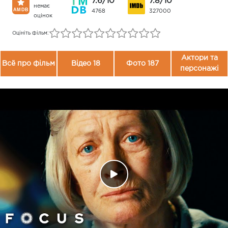
7.6/10
7.8/10
немає
4768
327000
оцінок
Оцініть фільм:
Актори та
Всё про фільм
Відео 18
Фото 187
персонажі