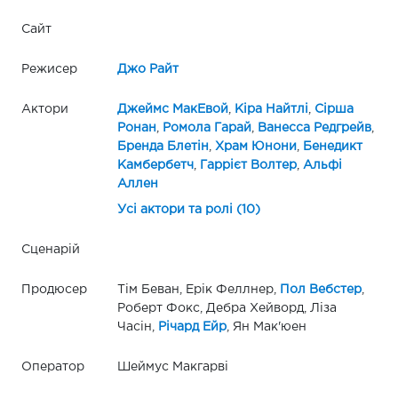
Сайт
Режисер
Джо Райт
Актори
Джеймс МакЕвой
,
Кіра Найтлі
,
Сірша
Ронан
,
Ромола Гарай
,
Ванесса Редгрейв
,
Бренда Блетін
,
Храм Юнони
,
Бенедикт
Камбербетч
,
Гаррієт Волтер
,
Альфі
Аллен
Усі актори та ролі (10)
Сценарій
Продюсер
Тім Беван, Ерік Феллнер,
Пол Вебстер
,
Роберт Фокс, Дебра Хейворд, Ліза
Часін,
Річард Ейр
, Ян Мак'юен
Оператор
Шеймус Макгарві