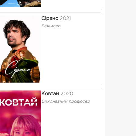
Сірано
2021
Режисер
Ковтай
2020
Виконавчий продюсер