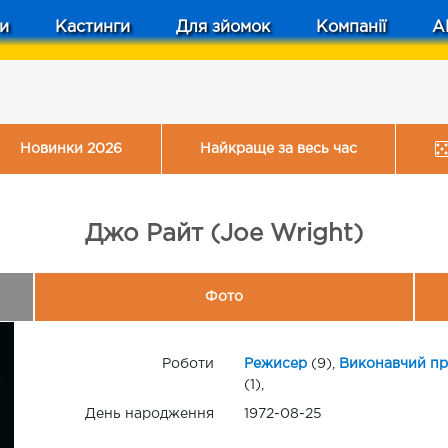
и
Кастинги
Для зйомок
Компанії
A
Новинки 2026
Найкраще за весь час
Джо Райт (Joe Wright)
Фото
Роботи
Режисер
(9),
Виконавчий п
(1),
День народження
1972-08-25