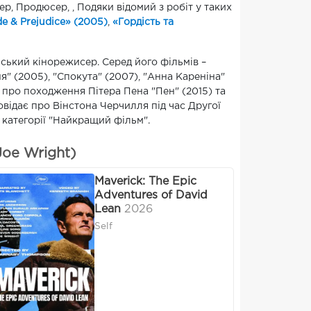
, Продюсер, , Подяки відомий з робіт у таких
de & Prejudice» (2005)
,
«Гордiсть та
йський кінорежисер. Серед його фільмів –
ня" (2005), "Спокута" (2007), "Анна Кареніна"
ьм про походження Пітера Пена "Пен" (2015) та
овідає про Вінстона Черчилля під час Другої
 категорії "Найкращий фільм".
oe Wright)
Maverick: The Epic
Adventures of David
Lean
2026
Self