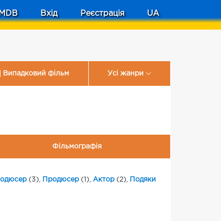
MDB
Вхід
Реєстрація
UA
Випадковий фільм
Усі жанри
Фільмографія
родюсер
(3),
Продюсер
(1),
Актор
(2),
Подяки