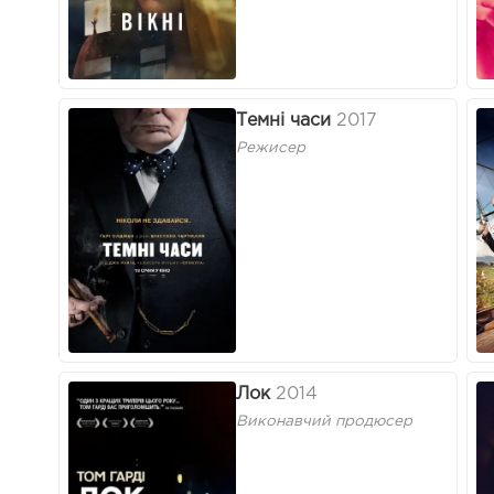
Темні часи
2017
Режисер
Лок
2014
Виконавчий продюсер