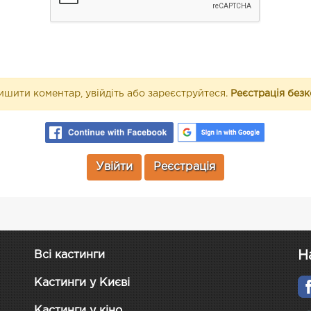
шити коментар, увійдіть або зареєструйтеся.
Реєстрація без
Увійти
Реєстрація
Н
Всі кастинги
Кастинги у Києві
Кастинги у кіно