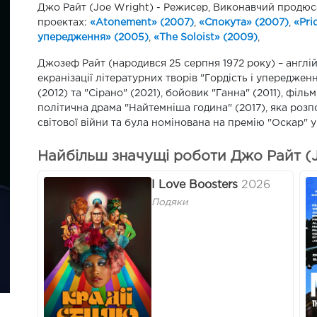
Джо Райт (Joe Wright) - Режисер, Виконавчий продюсер
проектах:
«Atonement» (2007)
,
«Спокута» (2007)
,
«Pri
упередження» (2005)
,
«The Soloist» (2009)
,
Джозеф Райт (народився 25 серпня 1972 року) – англі
екранізації літературних творів "Гордість і упереджен
(2012) та "Сірано" (2021), бойовик "Ганна" (2011), філ
політична драма "Найтемніша година" (2017), яка розп
світової війни та була номінована на премію "Оскар" у
Найбільш значущі роботи Джо Райт (J
I Love Boosters
2026
Подяки