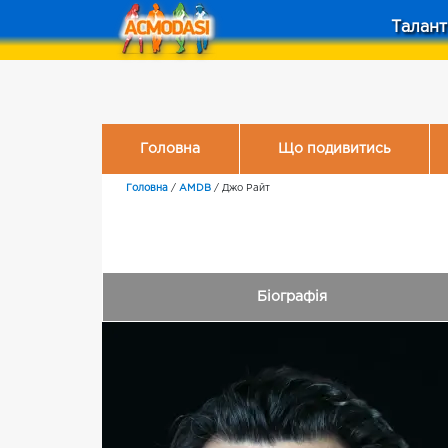
Талант
Головна
Що подивитись
Головна
/
AMDB
/
Джо Райт
Біографія