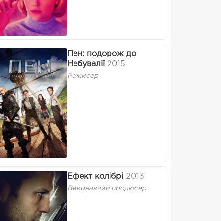
Пен: подорож до
Небувалії
2015
Режисер
Ефект колібрі
2013
Виконавчий продюсер