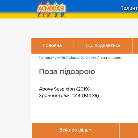
Талант
Головна
Що подивитись
Головна
/
AMDB
/
Фільми 2019 року
/
Поза підозрою
Поза підозрою
Above Suspicion (2019)
Хронометраж:
1:44 (104 хв)
Всё про фільм