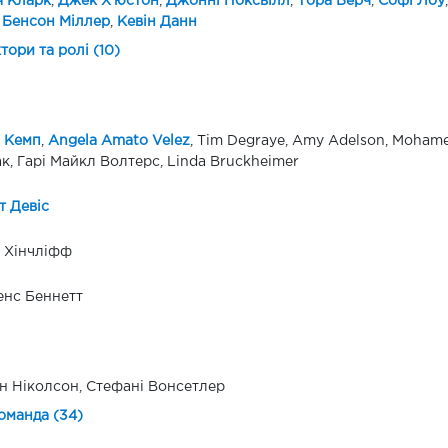
я Кларк
,
Джек Х'юстон
,
Джонні Ноксвілл
,
Тора Берч
,
Софі Лоу
 Бенсон Міллер
,
Кевін Данн
ктори та ролі (10)
 Кемп
,
Angela Amato Velez
, Tim Degraye, Amy Adelson, Mohame
к, Гарі Майкл Волтерс, Linda Bruckheimer
т Девіс
 Хінчліфф
нс Беннетт
н Ніколсон, Стефані Вонсетлер
оманда (34)