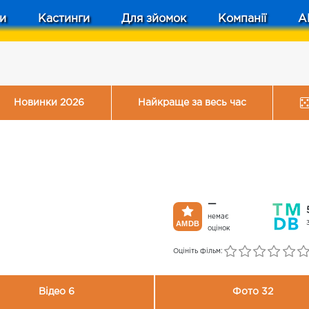
и
Кастинги
Для зйомок
Компанії
A
Новинки 2026
Найкраще за весь час
—
немає
оцінок
Оцініть фільм:
Відео 6
Фото 32