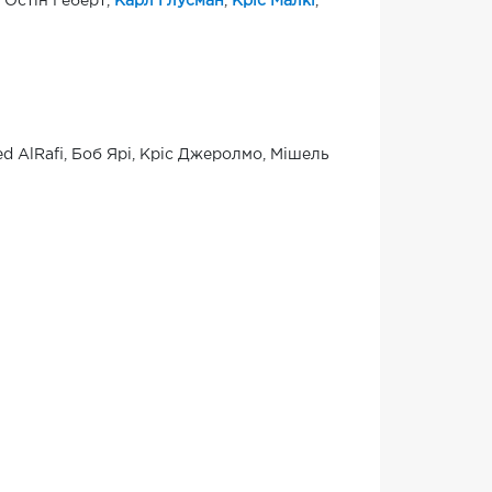
, Остін Геберт,
Карл Глусман
,
Кріс Малкі
,
d AlRafi, Боб Ярі, Кріс Джеролмо, Мішель