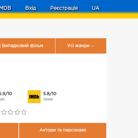
MDB
Вхід
Реєстрація
UA
Випадковий фільм
Усі жанри
5.9/10
5.8/10
320
10000
Актори та персонажі