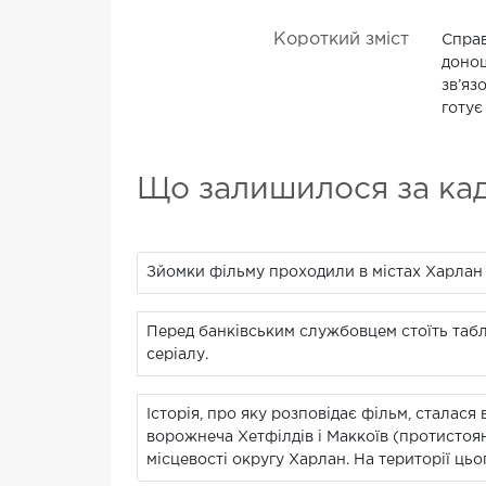
Короткий зміст
Справ
донощ
зв’яз
готує
Що залишилося за ка
Зйомки фільму проходили в містах Харлан 
Перед банківським службовцем стоїть табл
серіалу.
Історія, про яку розповідає фільм, сталася 
ворожнеча Хетфілдів і Маккоїв (протистоянн
місцевості округу Харлан. На території цьо