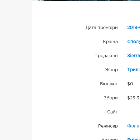
Дата прем'єри
2019
-
Країна
Сполу
Продакшн
Sierra
Жанр
Трил
Бюджет
$0
Збори
$25 3
Сайт
Режисер
Філіп