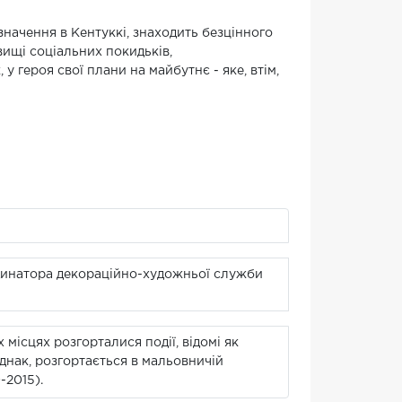
начення в Кентуккі, знаходить безцінного
вищі соціальних покидьків,
у героя свої плани на майбутнє - яке, втім,
рдинатора декораційно-художньої служби
х місцях розгорталися події, відомі як
однак, розгортається в мальовничій
-2015).