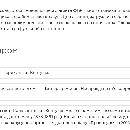
жня історія новоспеченого агента ФБР, який, отримавши приз
ика в особі місцевої красуні. Для дівчини, загрузлій в середо
ок з молодим агентом стає єдиною надією на порятунок. Однак, 
 катастрофу для обох коханців.
дром
і Париж, штат Кентуккі.
ичка з його ім'ям — Шайлер Грімсман. Насправді це ім'я коо
в місті Пайквілл, штат Кентуккі. Місто відоме тим, що саме в ти
я двох сімей у 1878-1891 рр.). Більша частина подій фільму, 
го ж округу розгортається дія телесеріалу «Правосуддя» (2010