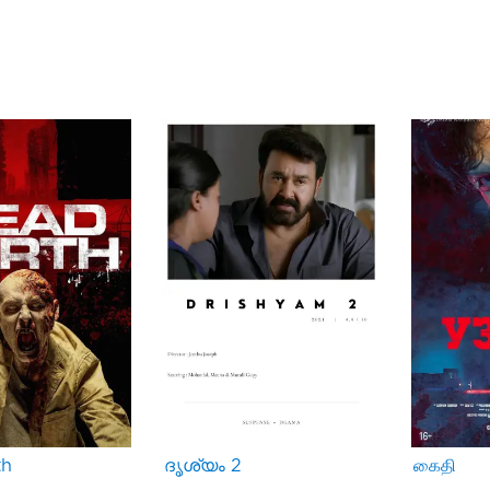
th
ദൃശ്യം 2
கைதி