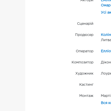
Актори
Емілі
Омар
Усі а
Сценарій
Продюсер
Колін
Литва
Оператор
Елліо
Композитор
Дікон
Художник
Лоуре
Кастинг
Монтаж
Марті
Вся к