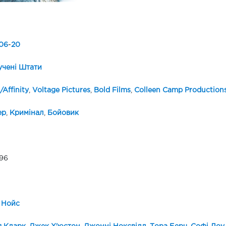
06
-
20
чені Штати
/Affinity
,
Voltage Pictures
,
Bold Films
,
Colleen Camp Production
ер
,
Кримінал
,
Бойовик
96
 Нойс