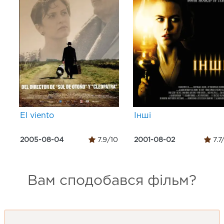
El viento
Інші
2005-08-04
7.9/10
2001-08-02
7.7
Вам сподобався фільм?