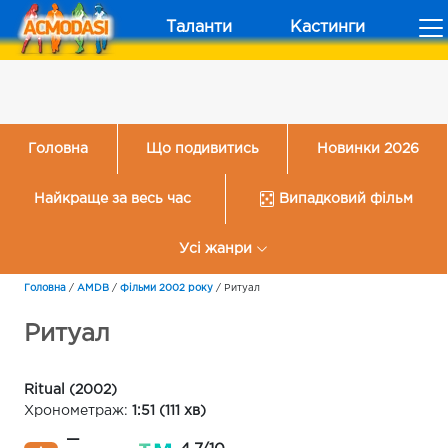
Таланти
Кастинги
Головна
Що подивитись
Новинки 2026
Найкраще за весь час
Випадковий фільм
Усі жанри
Головна
/
AMDB
/
Фільми 2002 року
/
Ритуал
Ритуал
Ritual (2002)
Хронометраж:
1:51 (111 хв)
—