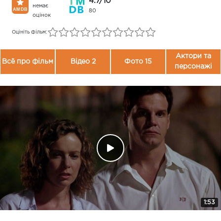
4.7/10
немає
80
оцінок
Оцініть фільм:
Актори та
Всё про фільм
Відео 2
Фото 15
персонажі
1:53