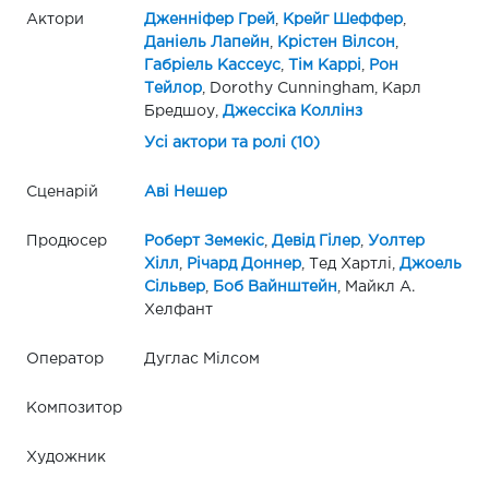
Актори
Дженніфер Грей
,
Крейг Шеффер
,
Даніель Лапейн
,
Крістен Вілсон
,
Габріель Кассеус
,
Тім Каррі
,
Рон
Тейлор
, Dorothy Cunningham, Карл
Бредшоу,
Джессіка Коллінз
Усі актори та ролі (10)
Сценарій
Аві Нешер
Продюсер
Роберт Земекіс
,
Девід Гілер
,
Уолтер
Хілл
,
Річард Доннер
, Тед Хартлі,
Джоель
Сільвер
,
Боб Вайнштейн
, Майкл А.
Хелфант
Оператор
Дуглас Мілсом
Композитор
Художник