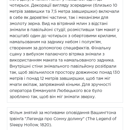
чотирьох. Декорації вигляду зсередини (близько 10
метрів заввишки та 7,5 метра завширшки) включали
в себе як дерев'яні частини, так і механізми для
змолоту зерна. Вид на вітряний млин з відстані
знімали в павільйоні студії, розмістивши там макет у
масштабі один до чотирьох з обертовими крилами,
намальованим на заднику небом і полум’ям,
створеним за допомогою спецефектів. Фінальну
сцену з вибухом палаючого вітряка знімали з
використанням макета та намальованого задника.
Внутрішні стіни знімального павільйону розібрали
так, щоб звільнилося простору довжиною понад 130
метрів і понад 12 метрів завширшки, щоб там міг
мчати екіпаж, запряжений кіньми. Для зручності
оператора Еммануеля Любецького все було
зроблено так, щоб він міг знімати зверху.
Фільм знятий за мотивами оповідання Вашингтона
Ірвінґа "Легенда про Сонну долину" (The Legend of
Sleepy Hollow, 1820).