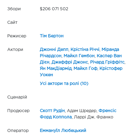
Збори
$206 071 502
Сайт
Режисер
Тім Бертон
Актори
Джонні Депп
,
Крістіна Річчі
,
Міранда
Річардсон
,
Майкл Гембон
,
Каспер Ван
Дієн
,
Джеффрі Джонс
,
Річард Гріффітс
,
Ян МакДіармід
,
Майкл Гоф
,
Крістофер
Уокен
Усі актори та ролі (10)
Сценарій
Продюсер
Скотт Рудін
, Адам Шредер,
Френсіс
Форд Коппола
, Ларрі Дж. Франко
Оператор
Еммануїл Любецький