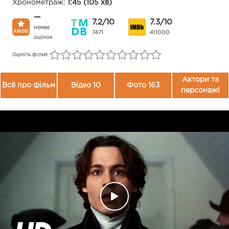
Хронометраж:
1:45 (105 хв)
—
7.2/10
7.3/10
немає
7471
411000
оцінок
Оцініть фільм:
Актори та
Всё про фільм
Відео 10
Фото 163
персонажі