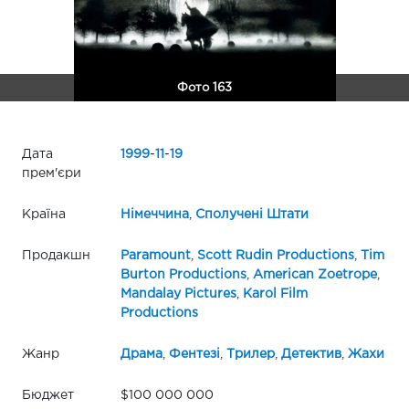
Фото 163
Дата
1999
-
11
-
19
прем'єри
Країна
Німеччина
,
Сполучені Штати
Продакшн
Paramount
,
Scott Rudin Productions
,
Tim
Burton Productions
,
American Zoetrope
,
Mandalay Pictures
,
Karol Film
Productions
Жанр
Драма
,
Фентезі
,
Трилер
,
Детектив
,
Жахи
Бюджет
$100 000 000