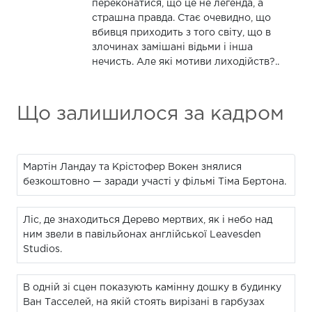
переконатися, що це не легенда, а
страшна правда. Стає очевидно, що
вбивця приходить з того світу, що в
злочинах замішані відьми і інша
нечисть. Але які мотиви лиходійств?..
Що залишилося за кадром
Мартін Ландау та Крістофер Вокен знялися
безкоштовно — заради участі у фільмі Тіма Бертона.
Ліс, де знаходиться Дерево мертвих, як і небо над
ним звели в павільйонах англійської Leavesden
Studios.
В одній зі сцен показують камінну дошку в будинку
Ван Тасселей, на якій стоять вирізані в гарбузах