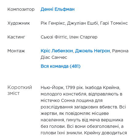
Композитор
Денні Ельфман
Художник
Рік Генрікс, Джуліан Ешбі, Гарі Томкінс
Кастинг
Сьюзі Фіггіс, Ілен Старгер
Монтаж
Кріс Лебензон
,
Джоель Негрон
, Рамона
Діас Санчес
Вся команда (481)
Короткий
Нью-Йорк, 1799 рік. Ікабода Крейна,
зміст
молодого констебля, відправляють в
містечко Сонна лощина для
розслідування загадкових вбивств. Всі
жертви, як повідомляє місцеве
населення, гинуть від меча вершника
без голови. Всі вони обезголовлені, а
голови їхні зникли. Крейну доводиться