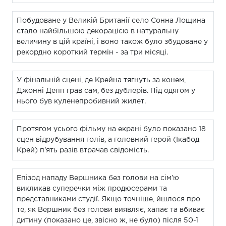
Побудоване у Великій Британії село Сонна Лощина
стало найбільшою декорацією в натуральну
величину в цій країні, і воно також було збудоване у
рекордно короткий термін - за три місяці.
У фінальній сцені, де Крейна тягнуть за конем,
Джонні Депп грав сам, без дублерів. Під одягом у
нього був куленепробивний жилет.
Протягом усього фільму на екрані було показано 18
сцен відрубування голів, а головний герой (Ікабод
Крей) п'ять разів втрачав свідомість.
Епізод нападу Вершника без голови на сім’ю
викликав суперечки між продюсерами та
представниками студії. Якщо точніше, йшлося про
те, як Вершник без голови виявляє, хапає та вбиває
дитину (показано це, звісно ж, не було) після 50-ї