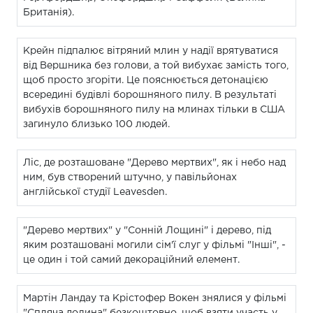
Британія).
Крейн підпалює вітряний млин у надії врятуватися
від Вершника без голови, а той вибухає замість того,
щоб просто згоріти. Це пояснюється детонацією
всередині будівлі борошняного пилу. В результаті
вибухів борошняного пилу на млинах тільки в США
загинуло близько 100 людей.
Ліс, де розташоване "Дерево мертвих", як і небо над
ним, був створений штучно, у павільйонах
англійської студії Leavesden.
"Дерево мертвих" у "Сонній Лощині" і дерево, під
яким розташовані могили сім'ї слуг у фільмі "Інші", -
це один і той самий декораційний елемент.
Мартін Ландау та Крістофер Вокен знялися у фільмі
"Спляча долина" безкоштовно, щоб взяти участь у