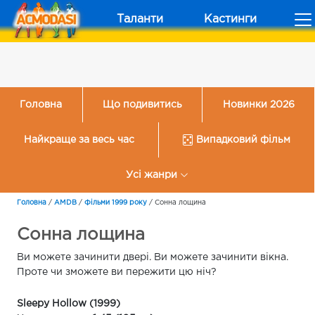
Таланти
Кастинги
Головна
Що подивитись
Новинки 2026
Найкраще за весь час
Випадковий фільм
Усі жанри
Головна
/
AMDB
/
Фільми 1999 року
/
Сонна лощина
Сонна лощина
Ви можете зачинити двері. Ви можете зачинити вікна.
Проте чи зможете ви пережити цю ніч?
Sleepy Hollow (1999)