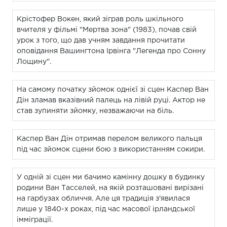
Крістофер Вокен, який зіграв роль шкільного
вчителя у фільмі "Мертва зона" (1983), почав свій
урок з того, що дав учням завдання прочитати
оповідання Вашингтона Ірвінга "Легенда про Сонну
Лощину".
На самому початку зйомок однієї зі сцен Каспер Ван
Дін зламав вказівний палець на лівій руці. Актор не
став зупиняти зйомку, незважаючи на біль.
Каспер Ван Дін отримав перелом великого пальця
під час зйомок сцени бою з використанням сокири.
У одній зі сцен ми бачимо камінну дошку в будинку
родини Ван Тасселей, на якій розташовані вирізані
на гарбузах обличчя. Але ця традиція з'явилася
лише у 1840-х роках, під час масової ірландської
імміграції.