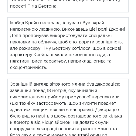
проєкті Тіма Бертона.
Ікабод Крейн насправді існував і був вкрай
неприємною людиною. Виконавець цієї ролі Джонні
Депп пропонував використовувати спеціальні
накладки на обличчя, щоб спотворити зовнішність,
але режисеру Тіму Бертону хотілося, щоб в основі
характеру Крейна лежали не зовнішні вади, а
негативні риси характеру, наприклад, огида та
ексцентричність.
Зовнішній вигляд вітряного млина був декорацією
заввишки понад 18 метрів, яку знімали з
використанням прийому примусової перспективи
(цю техніку застосовують, щоб змусити предмет
здаватися вищим, ніж він є насправді). Декорацію
було видно навіть з шосе, розташованого за кілька
кілометрів від місця зйомок. На додаток були
споруджені декорації основи вітряного млина та
його даху, а також макет у масштабі один до