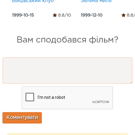
Бійцівський клуб
Зелена миля
1999-10-15
8.8/10
1999-12-10
8.8
Вам сподобався фільм?