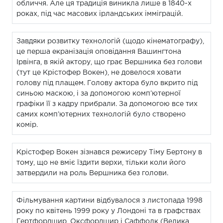
обличчя. Але ця традиція виникла лише в 1840-х
роках, під час масових ірландських імміграцій.
Завдяки розвитку технологій (щодо кінематографу),
це перша екранізація оповідання Вашингтона
Ірвінга, в якій актору, що грає Вершника без голови
(тут це Крістофер Вокен), не довелося ховати
голову під плащем. Голову актора було вкрито під
синьою маскою, і за допомогою комп’ютерної
графіки її з кадру прибрали. За допомогою все тих
самих комп’ютерних технологій було створено
комір.
Крістофер Вокен зізнався режисеру Тіму Бертону в
тому, що не вміє їздити верхи, тільки коли його
затвердили на роль Вершника без голови.
Фільмування картини відбувалося з листопада 1998
року по квітень 1999 року у Лондоні та в графствах
Гертфордшир, Оксфордшир і Саффолк (Велика