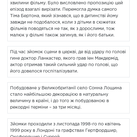
хвилини фільму. Було висловлено пропозицію цей
епізод взагалі вирізати. Перемогла думка самого
Тіма Бертона, який зізнався, що в дитинстві йому
завжди не подобалося, коли з дітьми в сюжетах
фільмів поводяться не так, як з дорослими, тож
малюк у фільмі також загинув, як і його батьки.
Під час зйомок сцени в церкві, де від удару по голові
гине доктор Ланкастер, якого грав Іен Макдермід,
актор отримав такий сильний удар по голові, що
його довелося госпіталізувати.
Побудоване у Великобританії село Сонна Лощина
стало найбільшою декорацією в натуральну
величину в країні, і до того ж побудованою в
рекордні терміни – за три місяці.
Зйомки проходили з листопада 1998-го по квітень
1999 року в Лондоні та графствах Гертфордшир,
Оксфордшир і Суррей.