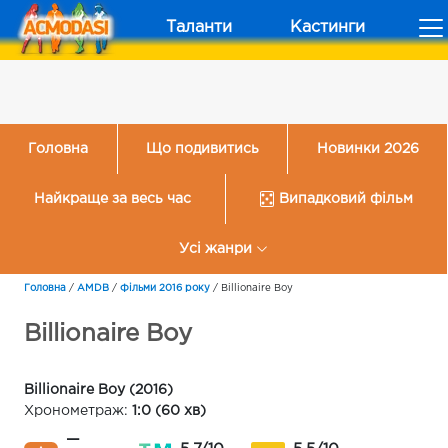
Таланти
Кастинги
Головна
Що подивитись
Новинки 2026
Найкраще за весь час
Випадковий фільм
Усі жанри
Головна
/
AMDB
/
Фільми 2016 року
/
Billionaire Boy
Billionaire Boy
Billionaire Boy (2016)
Хронометраж:
1:0 (60 хв)
—