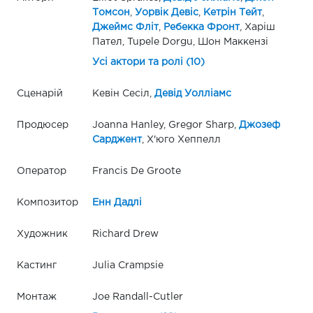
Томсон
,
Уорвік Девіс
,
Кетрін Тейт
,
Джеймс Фліт
,
Ребекка Фронт
, Харіш
Пател, Tupele Dorgu, Шон Маккензі
Усі актори та ролі (10)
Сценарій
Кевін Сесіл,
Девід Уолліамс
Продюсер
Joanna Hanley, Gregor Sharp,
Джозеф
Сарджент
, Х'юго Хеппелл
Оператор
Francis De Groote
Композитор
Енн Дадлі
Художник
Richard Drew
Кастинг
Julia Crampsie
Монтаж
Joe Randall-Cutler