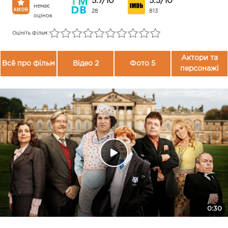
5.7/10
5.5/10
немає
28
813
оцінок
Оцініть фільм:
Актори та
Всё про фільм
Відео 2
Фото 5
персонажі
0:30