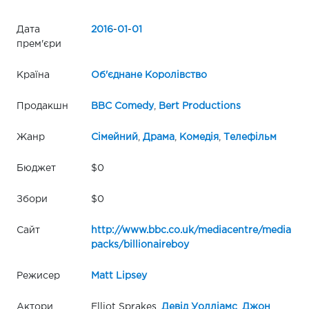
Дата
2016
-
01
-
01
прем'єри
Країна
Об'єднане Королівство
Продакшн
BBC Comedy
,
Bert Productions
Жанр
Сімейний
,
Драма
,
Комедія
,
Телефільм
Бюджет
$0
Збори
$0
Сайт
http://www.bbc.co.uk/mediacentre/media
packs/billionaireboy
Режисер
Matt Lipsey
Актори
Elliot Sprakes,
Девід Уолліамс
,
Джон