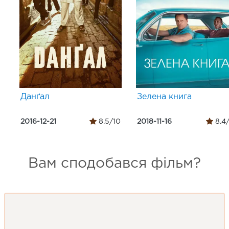
Данґал
Зелена книга
2016-12-21
8.5/10
2018-11-16
8.4
Вам сподобався фільм?