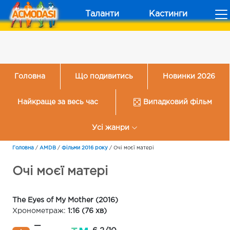
Таланти
Кастинги
Головна
Що подивитись
Новинки 2026
Найкраще за весь час
Випадковий фільм
Усі жанри
Головна
/
AMDB
/
Фільми 2016 року
/
Очі моєї матері
Очі моєї матері
The Eyes of My Mother (2016)
Хронометраж:
1:16 (76 хв)
—