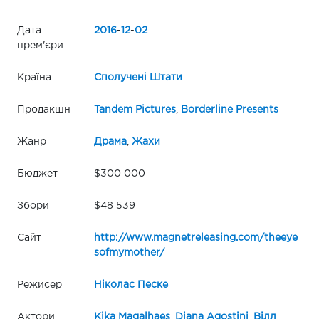
Дата
2016
-
12
-
02
прем'єри
Країна
Сполучені Штати
Продакшн
Tandem Pictures
,
Borderline Presents
Жанр
Драма
,
Жахи
Бюджет
$300 000
Збори
$48 539
Сайт
http://www.magnetreleasing.com/theeye
sofmymother/
Режисер
Ніколас Песке
Актори
Kika Magalhaes
,
Diana Agostini
,
Вілл