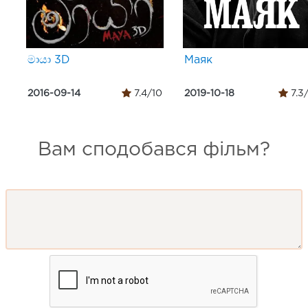
මායා 3D
Маяк
2016-09-14
7.4/10
2019-10-18
7.3
Вам сподобався фільм?