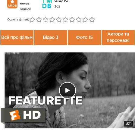
6.2/10
немає
362
оцінок
Оцініть фільм:
Актори та
Всё про фільм
Відео 3
Фото 15
персонажі
3:11