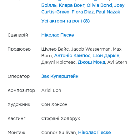
Брілль
,
Клара Вонг
,
Olivia Bond
,
Joey
Curtis-Green
,
Flora Diaz
,
Paul Nazak
Усі актори та ролі (8)
Сценарій
Ніколас Песке
Продюсер
Шулер Вайс, Jacob Wasserman, Max
Born,
Антоніо Кампос
,
Шон Даркін
,
Джулі Крістеас,
Джош Монд
, Avi Stern
Оператор
Зак Куперштейн
Композитор
Ariel Loh
Художник
Сем Хенсен
Кастинг
Стефані Холбрук
Монтаж
Connor Sullivan,
Ніколас Песке