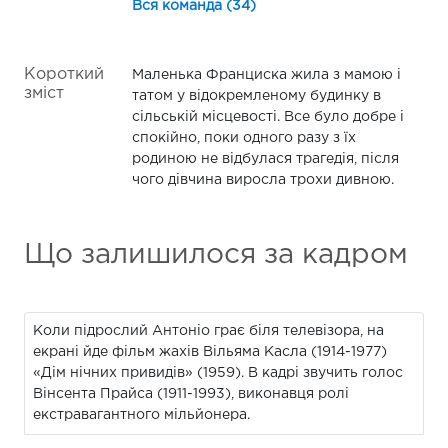
Вся команда (34)
Короткий
Маленька Франциска жила з мамою і
зміст
татом у відокремленому будинку в
сільській місцевості. Все було добре і
спокійно, поки одного разу з їх
родиною не відбулася трагедія, після
чого дівчина виросла трохи дивною.
Що залишилося за кадром
Коли підрослий Антоніо грає біля телевізора, на
екрані йде фільм жахів Вільяма Касла (1914-1977)
«Дім нічних привидів» (1959). В кадрі звучить голос
Вінсента Прайса (1911-1993), виконавця ролі
екстравагантного мільйонера.