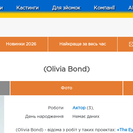
и
Кастинги
Для зйомок
Компанії
A
Новинки 2026
Найкраще за весь час
(Olivia Bond)
Фото
Роботи
Актор
(3),
День народження
Немає даних
(Olivia Bond) - відома з робіт у таких проектах:
«The Ey