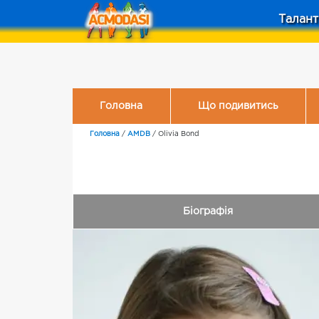
Талант
Головна
Що подивитись
Головна
/
AMDB
/
Olivia Bond
Біографія