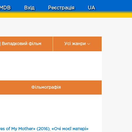
MDB
Вхід
Реєстрація
UA
Випадковий фільм
Усі жанри
Фільмографія
es of My Mother» (2016)
,
«Очі моєї матері»