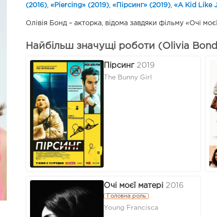
(2016)
,
«Piercing» (2019)
,
«Пірсинг» (2019)
,
«A Kid Like 
Олівія Бонд – акторка, відома завдяки фільму «Очі моєї
Найбільш значущі роботи (Olivia Bond
Пірсинг
2019
The Bunny Girl
Очі моєї матері
2016
Головна роль
Young Francisca