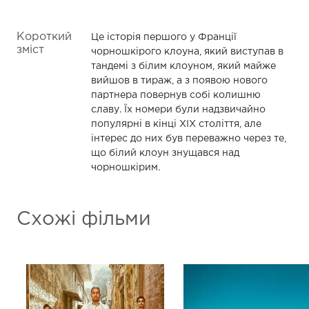
Короткий
Це історія першого у Франції
зміст
чорношкірого клоуна, який виступав в
тандемі з білим клоуном, який майже
вийшов в тираж, а з появою нового
партнера повернув собі колишню
славу. Їх номери були надзвичайно
популярні в кінці XIX століття, але
інтерес до них був переважно через те,
що білий клоун знущався над
чорношкірим.
Схожі фільми