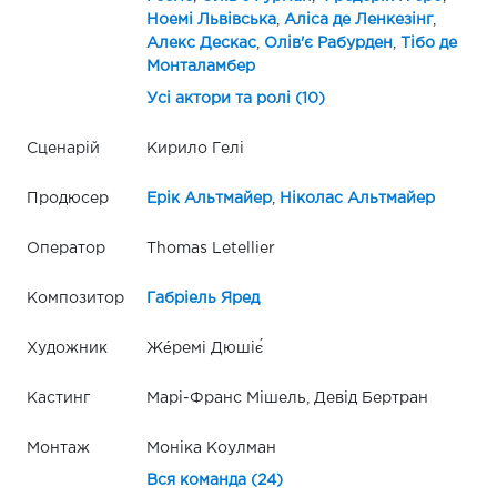
Ноемі Львівська
,
Аліса де Ленкезінг
,
Алекс Дескас
,
Олів'є Рабурден
,
Тібо де
Монталамбер
Усі актори та ролі (10)
Сценарій
Кирило Гелі
Продюсер
Ерік Альтмайер
,
Ніколас Альтмайер
Оператор
Thomas Letellier
Композитор
Габріель Яред
Художник
Же́ремі Дюшіє́
Кастинг
Марі-Франс Мішель, Девід Бертран
Монтаж
Моніка Коулман
Вся команда (24)