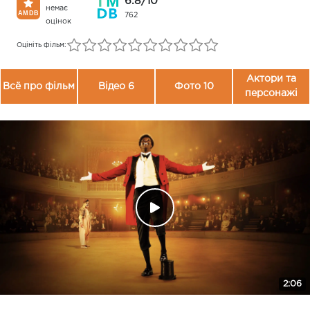
6.8/10
немає
762
оцінок
Оцініть фільм:
Актори та
Всё про фільм
Відео 6
Фото 10
персонажі
2:06