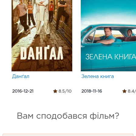
Данґал
Зелена книга
2016-12-21
8.5/10
2018-11-16
8.4
Вам сподобався фільм?