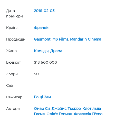
Дата
2016
-
02
-
03
прем'єри
Країна
Франція
Продакшн
Gaumont
,
M6 Films
,
Mandarin Cinéma
Жанр
Комедія
,
Драма
Бюджет
$18 500 000
Збори
$0
Сайт
Режисер
Рощі Зем
Актори
Омар Си
,
Джеймс Тьєрре
,
Клотільда
Гесме
,
Олів'є Гурман
,
Фредерік П'єро
,