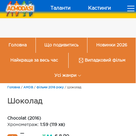
Таланти
Кастинги
Головна
Що подивитись
Новинки 2026
Найкраще за весь час
Випадковий фільм
Усі жанри
Головна
/
AMDB
/
Фільми 2016 року
/
Шоколад
Шоколад
Chocolat (2016)
Хронометраж:
1:59 (119 хв)
—