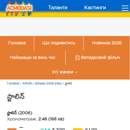
Таланти
Кастинги
Головна
Що подивитись
Новинки 2026
Найкраще за весь час
Випадковий фільм
Усі жанри
Головна
/
AMDB
/
Фільми 2006 року
/
స్టాలిన్
స్టాలిన్
స్టాలిన్ (2006)
Хронометраж:
2:48 (168 хв)
—