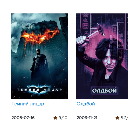
Темний лицар
Олдбой
2008-07-16
9/10
2003-11-21
8.2