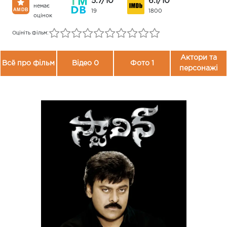
5.7/10
6.1/10
немає
19
1800
оцінок
Оцініть фільм:
Актори та
Всё про фільм
Відео 0
Фото 1
персонажі