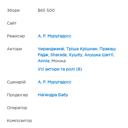
Збори
$65 500
Сайт
Режисер
А. Р. Муругадосс
Актори
Чиранджеєві
,
Тріша Крішнан
,
Пракаш
Радж
,
Sharada
,
Хушбу
,
Анушка Шетті
,
Annie
, Моніка
Усі актори та ролі (8)
Сценарій
А. Р. Муругадосс
Продюсер
Нагендра Бабу
Оператор
Композитор