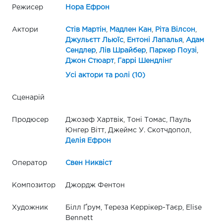
Режисер
Нора Ефрон
Актори
Стів Мартін
,
Мадлен Кан
,
Ріта Вілсон
,
Джульєтт Льюїс
,
Ентоні Лапалья
,
Адам
Сендлер
,
Лів Шрайбер
,
Паркер Поузі
,
Джон Стюарт
,
Гаррі Шендлінг
Усі актори та ролі (10)
Сценарій
Продюсер
Джозеф Хартвік, Тоні Томас, Пауль
Юнгер Вітт, Джеймс У. Скотчдопол,
Делія Ефрон
Оператор
Свен Никвіст
Композитор
Джордж Фентон
Художник
Білл Ґрум, Тереза Керрікер-Таєр, Elise
Bennett