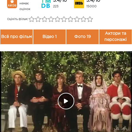
5.4/10
5.4/10
немає
223
15000
оцінок
Оцініть фільм:
Актори та
Всё про фільм
Відео 1
Фото 19
персонажі