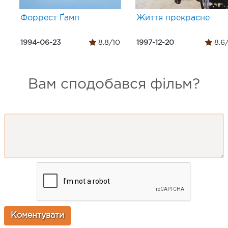
Форрест Ґамп
Життя прекрасне
1994-06-23
8.8/10
1997-12-20
8.6
Вам сподобався фільм?