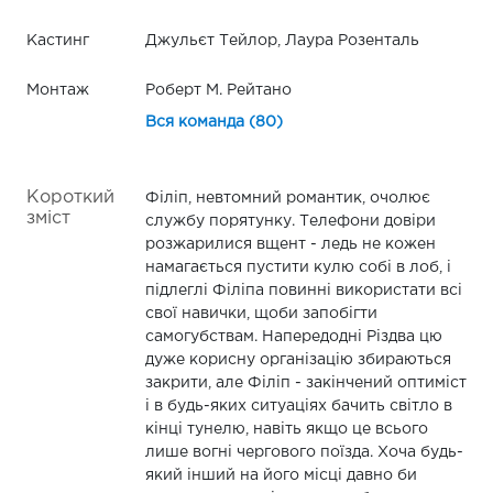
Кастинг
Джульєт Тейлор, Лаура Розенталь
Монтаж
Роберт М. Рейтано
Вся команда (80)
Короткий
Філіп, невтомний романтик, очолює
зміст
службу порятунку. Телефони довіри
розжарилися вщент - ледь не кожен
намагається пустити кулю собі в лоб, і
підлеглі Філіпа повинні використати всі
свої навички, щоби запобігти
самогубствам. Напередодні Різдва цю
дуже корисну організацію збираються
закрити, але Філіп - закінчений оптиміст
і в будь-яких ситуаціях бачить світло в
кінці тунелю, навіть якщо це всього
лише вогні чергового поїзда. Хоча будь-
який інший на його місці давно би