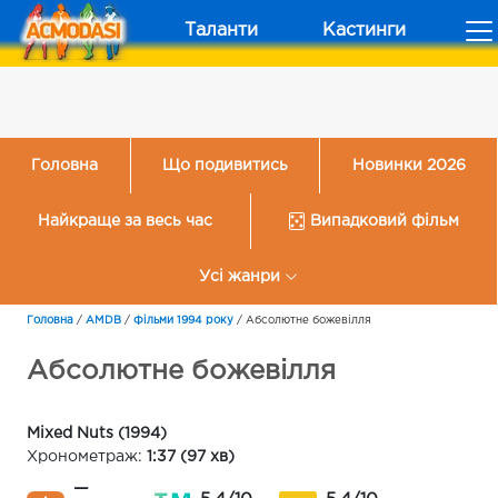
Таланти
Кастинги
Головна
Що подивитись
Новинки 2026
Найкраще за весь час
Випадковий фільм
Усі жанри
Головна
/
AMDB
/
Фільми 1994 року
/
Абсолютне божевілля
Абсолютне божевілля
Mixed Nuts (1994)
Хронометраж:
1:37 (97 хв)
—