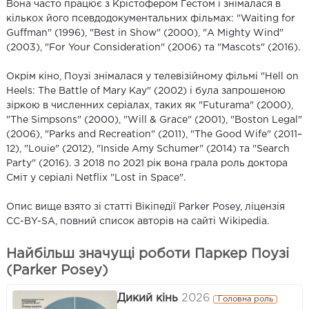
Вона часто працює з Крістофером Гестом і знімалася в
кількох його псевдодокументальних фільмах: "Waiting for
Guffman" (1996), "Best in Show" (2000), "A Mighty Wind"
(2003), "For Your Consideration" (2006) та "Mascots" (2016).
Окрім кіно, Поузі знімалася у телевізійному фільмі "Hell on
Heels: The Battle of Mary Kay" (2002) і була запрошеною
зіркою в численних серіалах, таких як "Futurama" (2000),
"The Simpsons" (2000), "Will & Grace" (2001), "Boston Legal"
(2006), "Parks and Recreation" (2011), "The Good Wife" (2011–
12), "Louie" (2012), "Inside Amy Schumer" (2014) та "Search
Party" (2016). З 2018 по 2021 рік вона грала роль доктора
Сміт у серіалі Netflix "Lost in Space".
Опис вище взято зі статті Вікіпедії Parker Posey, ліцензія
CC-BY-SA, повний список авторів на сайті Wikipedia.
Найбільш значущі роботи Паркер Поузі
(Parker Posey)
Дикий кінь
2026
Головна роль