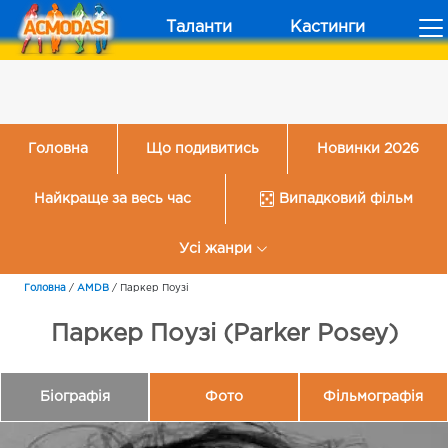
Таланти
Кастинги
Головна
Що подивитись
Новинки 2026
Найкраще за весь час
Випадковий фільм
Усі жанри
Головна
/
AMDB
/
Паркер Поузі
Паркер Поузі (Parker Posey)
Біографія
Фото
Фільмографія