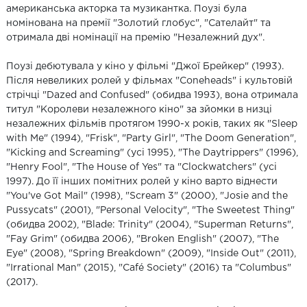
американська акторка та музикантка. Поузі була
номінована на премії "Золотий глобус", "Сателайт" та
отримала дві номінації на премію "Незалежний дух".
Поузі дебютувала у кіно у фільмі "Джої Брейкер" (1993).
Після невеликих ролей у фільмах "Coneheads" і культовій
стрічці "Dazed and Confused" (обидва 1993), вона отримала
титул "Королеви незалежного кіно" за зйомки в низці
незалежних фільмів протягом 1990-х років, таких як "Sleep
with Me" (1994), "Frisk", "Party Girl", "The Doom Generation",
"Kicking and Screaming" (усі 1995), "The Daytrippers" (1996),
"Henry Fool", "The House of Yes" та "Clockwatchers" (усі
1997). До її інших помітних ролей у кіно варто віднести
"You've Got Mail" (1998), "Scream 3" (2000), "Josie and the
Pussycats" (2001), "Personal Velocity", "The Sweetest Thing"
(обидва 2002), "Blade: Trinity" (2004), "Superman Returns",
"Fay Grim" (обидва 2006), "Broken English" (2007), "The
Eye" (2008), "Spring Breakdown" (2009), "Inside Out" (2011),
"Irrational Man" (2015), "Café Society" (2016) та "Columbus"
(2017).