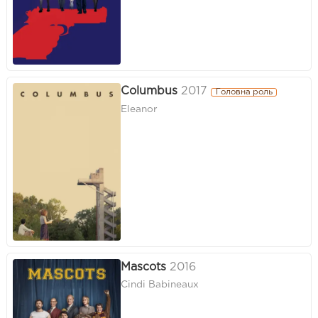
Columbus
2017
Головна роль
Eleanor
Mascots
2016
Cindi Babineaux