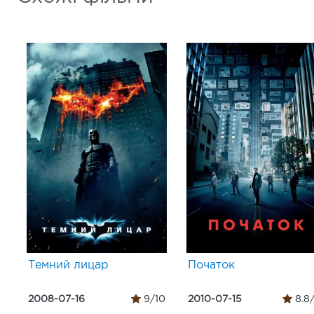
Темний лицар
Початок
2008-07-16
9/10
2010-07-15
8.8