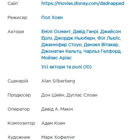
Сайт
https://movies.disney.com/dadnapped
Режисер
Пол Хоен
Актори
Емілі Осмент
,
Девід Генрі
,
Джейсон
Ерлз
,
Джордж Ньюберн
,
Філ Льюїс
,
Дженніфер Стоун
,
Дензел Вітакер
,
Джонатан Кельтц
,
Чарльз Гелфорд
,
Мойзес Аріас
Усі актори та ролі (10)
Сценарій
Alan Silberberg
Продюсер
Дон Шейн, Дуглас Слоан
Оператор
Девід А. Макін
Композитор
Адам Коен
Художник
Марк Хофелінг