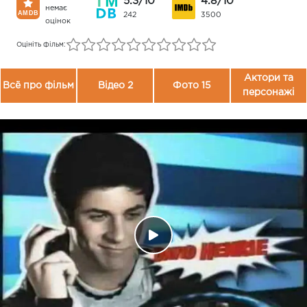
5.3/10
4.8/10
немає
242
3500
оцінок
Оцініть фільм:
Актори та
Всё про фільм
Відео 2
Фото 15
персонажі