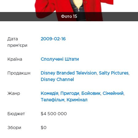
Фото 15
Дата
2009
-
02
-
16
прем'єри
Країна
Сполучені Штати
Продакшн
Disney Branded Television
,
Salty Pictures
,
Disney Channel
Жанр
Комедія
,
Пригоди
,
Бойовик
,
Сімейний
,
Телефільм
,
Кримінал
Бюджет
$4 500 000
Збори
$0