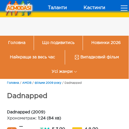
Таланти
Кастинги
Головна
Що подивитись
Новинки 2026
Найкраще за весь час
Випадковий фільм
Усі жанри
Головна
/
AMDB
/
Фільми 2009 року
/
Dadnapped
Dadnapped
Dadnapped (2009)
Хронометраж:
1:24 (84 хв)
—