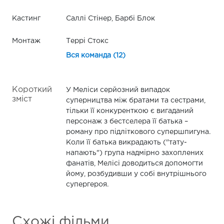
Кастинг
Саллі Стінер, Барбі Блок
Монтаж
Террі Стокс
Вся команда (12)
Короткий
У Меліси серйозний випадок
зміст
суперництва між братами та сестрами,
тільки її конкуренткою є вигаданий
персонаж з бестселера її батька –
роману про підліткового супершпигуна.
Коли її батька викрадають ("тату-
напають") група надмірно захоплених
фанатів, Мелісі доводиться допомогти
йому, розбудивши у собі внутрішнього
супергероя.
Схожі фільми