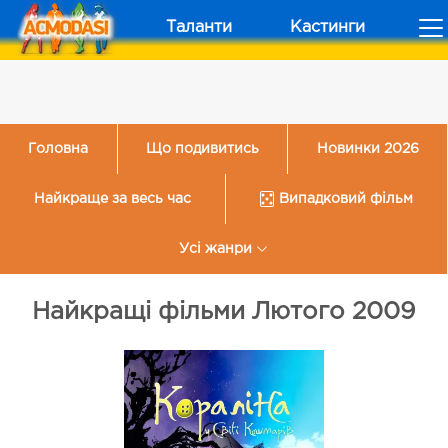
Таланти
Кастинги
Головна
Що подивитись
Новинки 2026
Найкраще за весь час
Випадковий фільм
Усі жанри
Найкращі фільми Лютого 2009