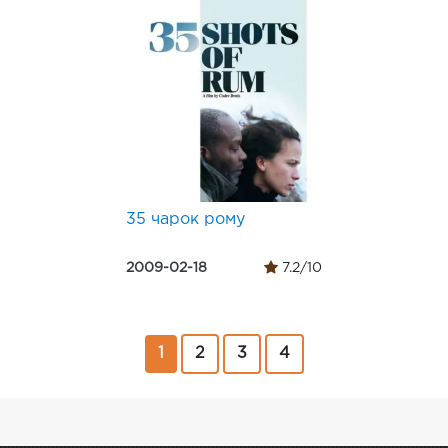
35 чарок рому
2009-02-18
7.2/10
1
2
3
4