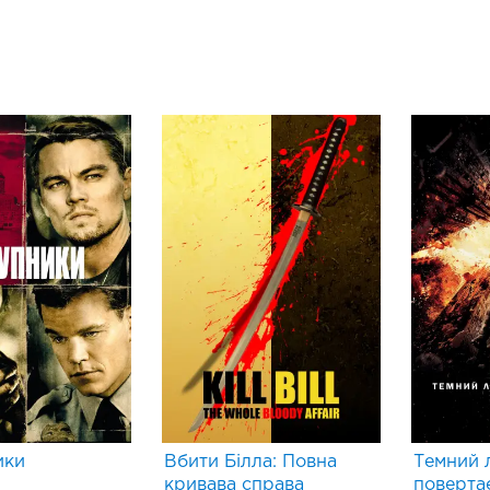
ики
Вбити Білла: Повна
Темний 
кривава справа
поверта