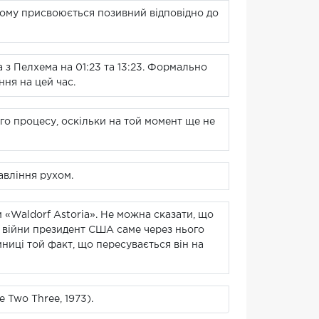
йому присвоюється позивний відповідно до
з Пелхема на 01:23 та 13:23. Формально
ння на цей час.
го процесу, оскільки на той момент ще не
авління рухом.
м «Waldorf Astoria». Не можна сказати, що
ї війни президент США саме через нього
мниці той факт, що пересувається він на
 Two Three, 1973).