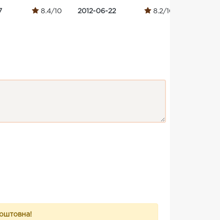
7
8.4/10
2012-06-22
8.2/10
2007-11-
коштовна!