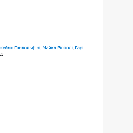
жеймс Гандольфіні
,
Майкл Рісполі
,
Гарі
нд