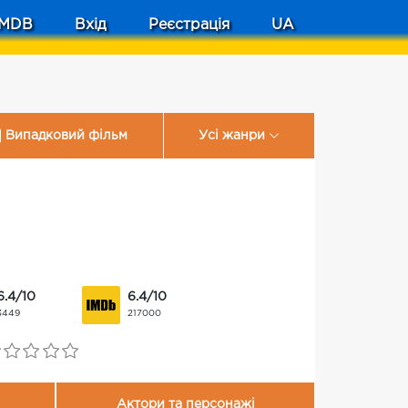
MDB
Вхід
Реєстрація
UA
Випадковий фільм
Усі жанри
6.4/10
6.4/10
3449
217000
Актори та персонажі