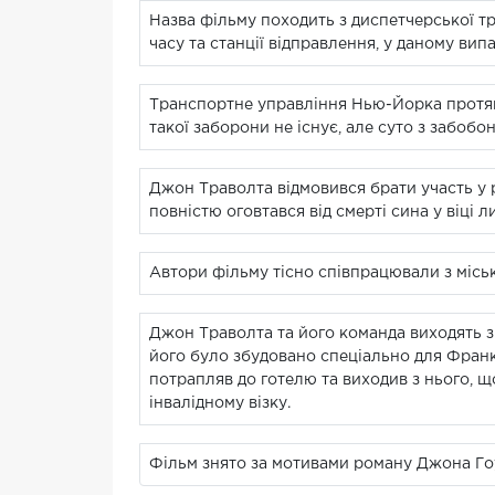
Назва фільму походить з диспетчерської т
часу та станції відправлення, у даному випа
Транспортне управління Нью-Йорка протяго
такої заборони не існує, але суто з забоб
Джон Траволта відмовився брати участь у 
повністю оговтався від смерті сина у віці л
Автори фільму тісно співпрацювали з місь
Джон Траволта та його команда виходять з 
його було збудовано спеціально для Франкл
потрапляв до готелю та виходив з нього, що
інвалідному візку.
Фільм знято за мотивами роману Джона Гоуд