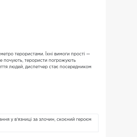
метро терористами. Їхні вимоги прості —
 не почують, терористи погрожують
ття людей, диспетчер стає посередником
ння у в’язниці за злочин, скоєний героєм