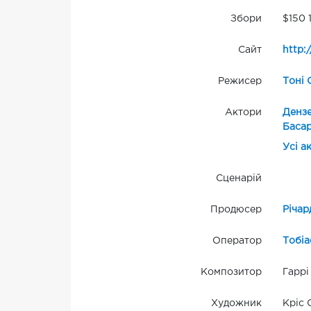
Збори
$150 
Сайт
http:
Режисер
Тоні 
Актори
Денз
Баса
Усі а
Сценарій
Продюсер
Річар
Оператор
Тобіа
Композитор
Гаррі
Художник
Кріс 