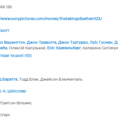
166 126
//www.sonypictures.com/movies/thetakingofpelham123/
Скотт
ел Вашингтон
,
Джон Траволта
,
Джон Туртурро
,
Луїс Гусман
,
Д
раба
, Олексій Калузький,
Еліс Кремельберг
, Катерина Сигізму
ктори та ролі (10)
д Баратта
, Тодд Блек, Джейсон Блюменталь
с А. Шлісслер
 Ґреґсон-Вільямс
Сігерс