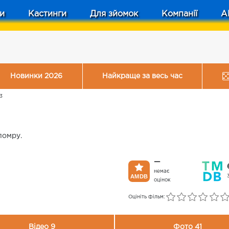
и
Кастинги
Для зйомок
Компанії
A
Новинки 2026
Найкраще за весь час
3
помру.
—
немає
оцінок
Оцініть фільм:
Відео 9
Фото 41