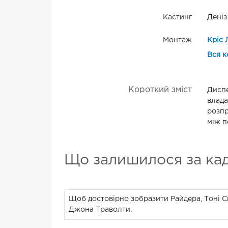
Кастинг
Деніз
Монтаж
Кріс 
Вся к
Короткий зміст
Диспе
влада
розпр
між п
Що залишилося за ка
Щоб достовірно зобразити Райдера, Тоні Ск
Джона Траволти.