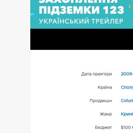
Дата прем'єри
2009
Країна
Сполу
Продакшн
Colum
Жанр
Крим
Бюджет
$100