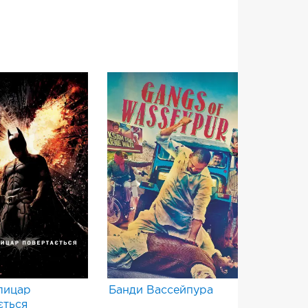
лицар
Банди Вассейпура
Старим 
ється