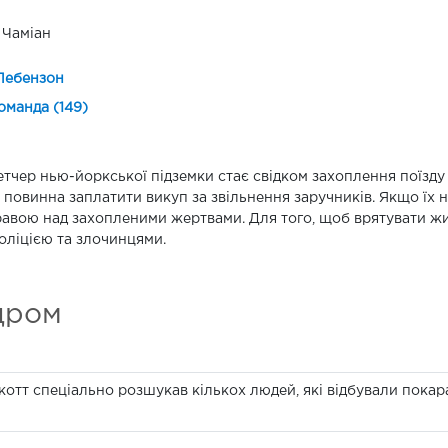
 Чаміан
Лебензон
оманда (149)
тчер нью-йоркської підземки стає свідком захоплення поїзду 
 повинна заплатити викуп за звільнення заручників. Якщо їх
авою над захопленими жертвами. Для того, щоб врятувати жи
оліцією та злочинцями.
дром
отт спеціально розшукав кількох людей, які відбували покара