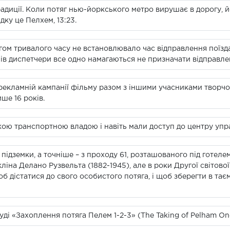
радиції. Коли потяг нью-йоркського метро вирушає в дорогу, 
дку це Пелхем, 13:23.
м тривалого часу не встановлювало час відправлення поїзда 
онів диспетчери все одно намагаються не призначати відправле
рекламній кампанії фільму разом з іншими учасниками творчо
ише 16 років.
кою транспортною владою і навіть мали доступ до центру упр
підземки, а точніше – з проходу 61, розташованого під готеле
іна Делано Рузвельта (1882-1945), але в роки Другої світово
б дістатися до свого особистого потяга, і щоб зберегти в тає
і «Захоплення потяга Пелем 1-2-3» (The Taking of Pelham One