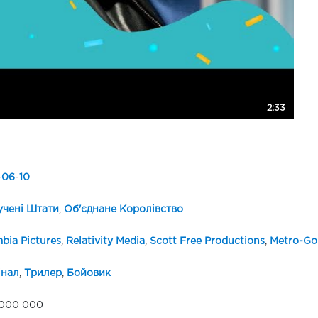
2:33
-
06
-
10
чені Штати
,
Об'єднане Королівство
bia Pictures
,
Relativity Media
,
Scott Free Productions
,
Metro-Go
інал
,
Трилер
,
Бойовик
 000 000