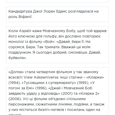
Кандидатура Джої Лорен Едамс розглядалася на
роль Віфанії.
Коли Азраїл каже Мовчазному Бобу, щоб той вдарив
його ключкою для гольфу, він дослівно повторює
монолог із фільму «Вой»: «Давай, бери її. Не
соромся. Бери. Так тримати. Вважай це моїм
подарунком. Я сьогодні добрий, сміливіше. Давай,
буйволе».
«Догма» стала четвертим фільмом у так званому
всесвіті View Askewniverse. Інші стрічки – «Клерки»
(1994), «Тусовщики з супермаркету» (1995), «У
погоні за Емі» (1996), «Джей і Мовчазний Боб
завдають удару у відповідь» (2001) та «Клерки 2»
(2006). Усі ці фільми об'єднані спільними
персонажами, сюжетними лініями, подіями, а також
у них міститься безліч натяків і посилань один на