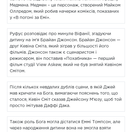
Медмена. Медмен – це персонаж, створений Майком
Оллредом, який робив начерки коміксів, показаних
у «В погоні за Емі».
Руфус розповідає про минуле Віфанії, згадуючи
дитину на ім'я Брайан Джонсон. Брайан Джонсон —
друг Кевіна Сміта, який зіграв у більшості його
фільмів. Джонсон також є сценаристом і
режисером, він поставив «Похабника» — перший
фільм студії View Askew, який не був знятий Кевіном
Смітом.
Після кількох невдалих дублів сцени, в якій Джей
мав кричати на Бога, вимагаючи пояснень того, що
сталося, Кевін Сміт сказав Джейсону М'юзу, щоб той
просто імітував Даффі Дака.
Також роль Бога могла дістатися Еммі Томпсон, але
через народження дитини вона не змогла взяти