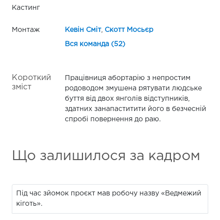
Кастинг
Монтаж
Кевін Сміт
,
Скотт Мосьєр
Вся команда (52)
Короткий
Працівниця абортарію з непростим
зміст
родоводом змушена рятувати людське
буття від двох янголів відступників,
здатних занапаститити його в безчесній
спробі повернення до раю.
Що залишилося за кадром
Під час зйомок проєкт мав робочу назву «Ведмежий
кіготь».