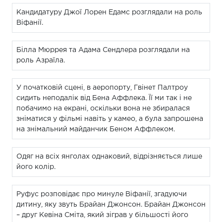
Кандидатуру Джої Лорен Едамс розглядали на роль
Віфанії.
Білла Мюррея та Адама Сендлера розглядали на
роль Азраїла.
У початковій сцені, в аеропорту, Гвінет Палтроу
сидить неподалік від Бена Аффлека. Її ми так і не
побачимо на екрані, оскільки вона не збиралася
зніматися у фільмі навіть у камео, а була запрошена
на знімальний майданчик Беном Аффлеком.
Одяг на всіх янголах однаковий, відрізняється лише
його колір.
Руфус розповідає про минуле Віфанії, згадуючи
дитину, яку звуть Брайан Джонсон. Брайан Джонсон
– друг Кевіна Сміта, який зіграв у більшості його