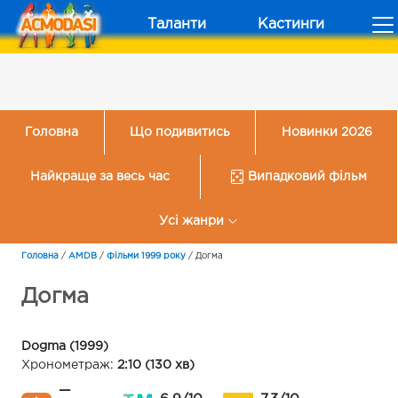
Таланти
Кастинги
Головна
Що подивитись
Новинки 2026
Найкраще за весь час
Випадковий фільм
Усі жанри
Головна
/
AMDB
/
Фільми 1999 року
/
Догма
Догма
Dogma (1999)
Хронометраж:
2:10 (130 хв)
—