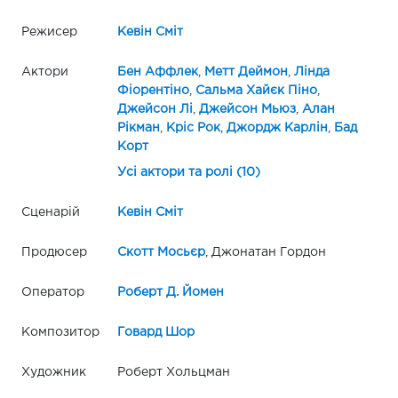
Режисер
Кевін Сміт
Актори
Бен Аффлек
,
Метт Деймон
,
Лінда
Фіорентіно
,
Сальма Хайєк Піно
,
Джейсон Лі
,
Джейсон Мьюз
,
Алан
Рікман
,
Кріс Рок
,
Джордж Карлін
,
Бад
Корт
Усі актори та ролі (10)
Сценарій
Кевін Сміт
Продюсер
Скотт Мосьєр
, Джонатан Гордон
Оператор
Роберт Д. Йомен
Композитор
Говард Шор
Художник
Роберт Хольцман