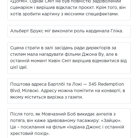
«Догмі». Однак Сміт не був повністю задоволений
сценарієм і вирішив відкласти проєкт. Крім того, він
хотів зробити картину з якісними спецефектами.
Альберт Брукс міг виконати роль кардинала Гліка.
Сцена страти в залі засідань ради директорів за
стилем мала нагадувати фільми Джона Ву, але в
останній момент Кевін Сміт вирішив відмовитися від
цієї ідеї.
Поштова адреса Бартлбі та Локі — 345 Redemption
Blvd, Мілвокі. Адресу можна помітити на конверті, в
якому міститься вирізка з газети.
Після того, як Мовчазний Боб викидає ангелів з
потяга, він каже здивованому пасажиру: «Зайцю».
Це – посилання на фільм «Індіана Джонс і останній
хрестовий похід».