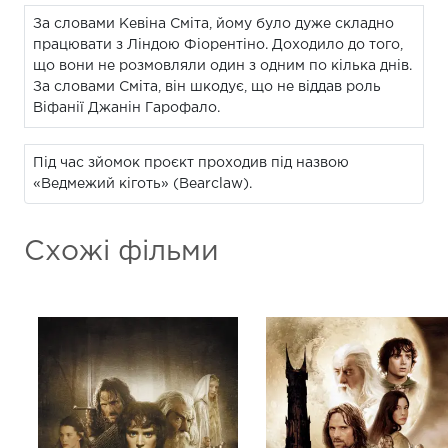
За словами Кевіна Сміта, йому було дуже складно
працювати з Ліндою Фіорентіно. Доходило до того,
що вони не розмовляли один з одним по кілька днів.
За словами Сміта, він шкодує, що не віддав роль
Віфанії Джанін Гарофало.
Під час зйомок проєкт проходив під назвою
«Ведмежий кіготь» (Bearclaw).
Схожі фільми