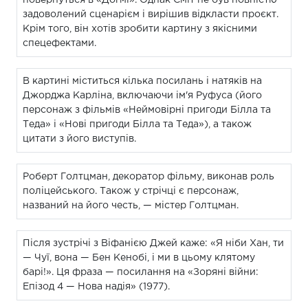
задоволений сценарієм і вирішив відкласти проєкт.
Крім того, він хотів зробити картину з якісними
спецефектами.
В картині міститься кілька посилань і натяків на
Джорджа Карліна, включаючи ім'я Руфуса (його
персонаж з фільмів «Неймовірні пригоди Білла та
Теда» і «Нові пригоди Білла та Теда»), а також
цитати з його виступів.
Роберт Голтцман, декоратор фільму, виконав роль
поліцейського. Також у стрічці є персонаж,
названий на його честь, — містер Голтцман.
Після зустрічі з Віфанією Джей каже: «Я ніби Хан, ти
— Чуї, вона — Бен Кенобі, і ми в цьому клятому
барі!». Ця фраза — посилання на «Зоряні війни:
Епізод 4 — Нова надія» (1977).