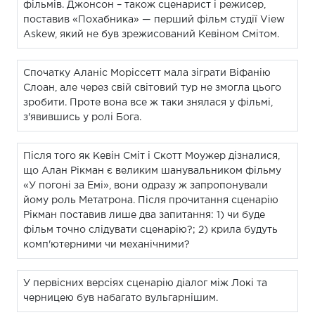
фільмів. Джонсон – також сценарист і режисер,
поставив «Похабника» — перший фільм студії View
Askew, який не був зрежисований Кевіном Смітом.
Спочатку Аланіс Моріссетт мала зіграти Віфанію
Слоан, але через свій світовий тур не змогла цього
зробити. Проте вона все ж таки знялася у фільмі,
з'явившись у ролі Бога.
Після того як Кевін Сміт і Скотт Моужер дізналися,
що Алан Рікман є великим шанувальником фільму
«У погоні за Емі», вони одразу ж запропонували
йому роль Метатрона. Після прочитання сценарію
Рікман поставив лише два запитання: 1) чи буде
фільм точно слідувати сценарію?; 2) крила будуть
комп'ютерними чи механічними?
У первісних версіях сценарію діалог між Локі та
черницею був набагато вульгарнішим.