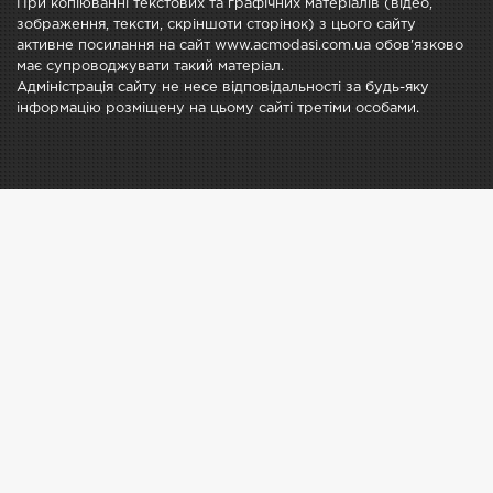
При копіюванні текстових та графічних матеріалів (відео,
зображення, тексти, скріншоти сторінок) з цього сайту
активне посилання на сайт www.acmodasi.com.ua обов'язково
має супроводжувати такий матеріал.
Адміністрація сайту не несе відповідальності за будь-яку
інформацію розміщену на цьому сайті третіми особами.