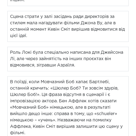
Сцена страти у залі засідань ради директорів за
стилем мала нагадувати фільми Джона Ву, але в
останній момент Кевін Сміт вирішив відмовитися від
цієї ідеї.
Роль Локі була спеціально написана для Джейсона
Лі, але через зайнятість на інших проєктах він
відмовився, зігравши Азраїля.
В поїзді, коли Мовчазний Боб хапає Бартлебі,
останній кричить: «Шюлер Боб? Ти зовсім здурів,
Шюлер Боб!». Ця фраза відсутня в сценарії і є
імпровізацією актора. Бен Аффлек хотів сказати
«Мовчазний Боб» німецькою, але в результаті
вийшло дещо інше: справа в тому, що «schueler»
німецькою – «учень». Незважаючи на помилку
Аффлека, Кевін Сміт вирішив залишити цю сцену у
фільмі.