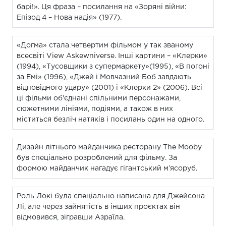
барі!». Ця фраза – посилання на «Зоряні війни:
Епізод 4 – Нова надія» (1977).
«Догма» стала четвертим фільмом у так званому
всесвіті View Askewniverse. Інші картини – «Клерки»
(1994), «Тусовщики з супермаркету»(1995), «В погоні
за Емі» (1996), «Джей і Мовчазний Боб завдають
відповідного удару» (2001) і «Клерки 2» (2006). Всі
ці фільми об'єднані спільними персонажами,
сюжетними лініями, подіями, а також в них
міститься безліч натяків і посилань один на одного.
Дизайн літнього майданчика ресторану The Mooby
був спеціально розроблений для фільму. За
формою майданчик нагадує гігантський м’ясоруб.
Роль Локі була спеціально написана для Джейсона
Лі, але через зайнятість в інших проєктах він
відмовився, зігравши Азраїла.