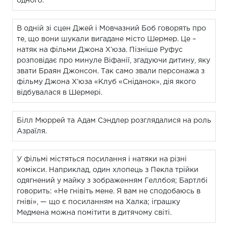
одного.
В одній зі сцен Джей і Мовчазний Боб говорять про
те, що вони шукали вигадане місто Шермер. Це –
натяк на фільми Джона Х’юза. Пізніше Руфус
розповідає про минуле Віфанії, згадуючи дитину, яку
звати Браян Джонсон. Так само звали персонажа з
фільму Джона Х’юза «Клуб «Сніданок», дія якого
відбувалася в Шермері.
Білл Мюррей та Адам Сэндлер розглядалися на роль
Азраїля.
У фільмі містяться посилання і натяки на різні
комікси. Наприклад, один хлопець з Пекла трійки
одягнений у майку з зображенням Геллбоя; Бартлбі
говорить: «Не гнівіть мене. Я вам не сподобаюсь в
гніві», — що є посиланням на Халка; іграшку
Медмена можна помітити в дитячому світі.