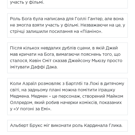
участь у фільмі.
Роль Бога була написана для Голлі Гантер, але вона
не змогла взяти участь у фільмі. Незважаючи на це, у
стрічці залишили посилання на «Піаніно».
Після кількох невдалих дублів сцени, в якій Джей
мав кричати на Бога, вимагаючи пояснень того, що
сталося, Кевін Сміт сказав Джейсону Мьюзу просто
імітувати Даффі Дака.
Коли Азраїл розмовляє з Бартлбі та Локі в дитячому
світі, на задньому плані можна помітити іграшку
Медмена. Медмен – це персонаж, створений Майком
Оллредом, який робив начерки коміксів, показаних
у «У погоні за Емі».
Альберт Брукс міг виконати роль Кардинала Глика.