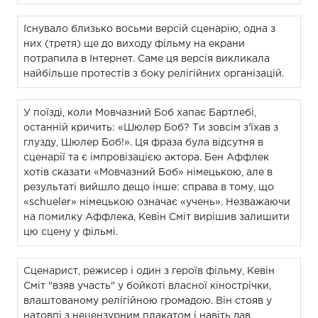
Існувало близько восьми версій сценарію, одна з
них (третя) ще до виходу фільму на екрани
потрапила в Інтернет. Саме ця версія викликала
найбільше протестів з боку релігійних організацій.
У поїзді, коли Мовчазний Боб хапає Бартлебі,
останній кричить: «Шюлер Боб? Ти зовсім з'їхав з
глузду, Шюлер Боб!». Ця фраза була відсутня в
сценарії та є імпровізацією актора. Бен Аффлек
хотів сказати «Мовчазний Боб» німецькою, але в
результаті вийшло дещо інше: справа в тому, що
«schueler» німецькою означає «учень». Незважаючи
на помилку Аффлека, Кевін Сміт вирішив залишити
цю сцену у фільмі.
Сценарист, режисер і один з героїв фільму, Кевін
Сміт "взяв участь" у бойкоті власної кінострічки,
влаштованому релігійною громадою. Він стояв у
натовпі з нецензурним плакатом і навіть дав