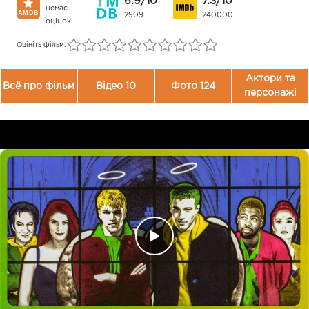
6.9/10
7.3/10
немає
2909
240000
оцінок
Оцініть фільм:
Актори та
Всё про фільм
Відео 10
Фото 124
персонажі