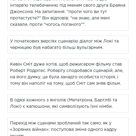
інтерв'ю телебаченню під іменем свого друга Браяна
Джонсона. На запитання: "проти чого ви тут
протестуєте?" Він відповів: "не знаю, але мені
сказали, проти "чогось поганого"".
У початкових версіях сценарію діалог між Локі та
черницею був набагато більш вульгарним.
Кевін Сміт дуже хотів, щоб режисером фільму став
Роберт Родрігес. Роберту сподобався сценарій, але,
на його думку, це була занадто особиста історія, і
тому він наполіг на тому, щоб Сміт сам зняв фільм.
В одязі кожного з янголів (Метатрона, Бартлбі та
Локі) є капюшони, які символізують їхні німби.
Перехід між сценами зроблений так само, як у
«Зоряних війнах»: поступова зміна одного кадру
іншим.