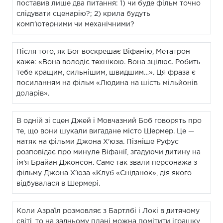
поставив лише два питання: 1) чи буде фільм точно
слідувати сценарію?; 2) крила будуть
комп’ютерними чи механічними?
Після того, як Бог воскрешає Віфанію, Метатрон
каже: «Вона володіє технікою. Вона зцілює. Робить
тебе кращим, сильнішим, швидшим…». Ця фраза є
посиланням на фільм «Людина на шість мільйонів
доларів».
В одній зі сцен Джей і Мовчазний Боб говорять про
те, що вони шукали вигадане місто Шермер. Це —
натяк на фільми Джона Х'юза. Пізніше Руфус
розповідає про минуле Віфанії, згадуючи дитину на
ім'я Брайан Джонсон. Саме так звали персонажа з
фільму Джона Х'юза «Клуб «Сніданок», дія якого
відбувалася в Шермері.
Коли Азраїл розмовляє з Бартлбі і Локі в дитячому
світі, то на задньому плані можна помітити іграшку