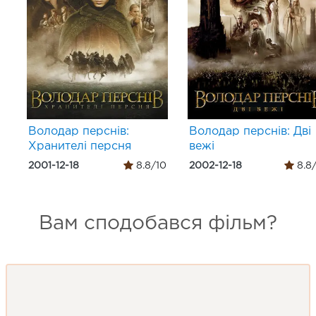
Володар перснів:
Володар перснів: Дві
Хранителі персня
вежі
2001-12-18
8.8/10
2002-12-18
8.8
Вам сподобався фільм?