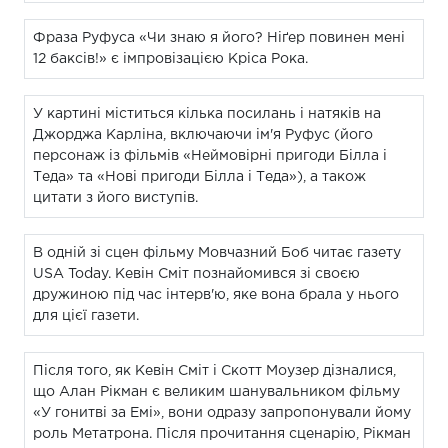
Фраза Руфуса «Чи знаю я його? Ніґер повинен мені
12 баксів!» є імпровізацією Кріса Рока.
У картині міститься кілька посилань і натяків на
Джорджа Карліна, включаючи ім'я Руфус (його
персонаж із фільмів «Неймовірні пригоди Білла і
Теда» та «Нові пригоди Білла і Теда»), а також
цитати з його виступів.
В одній зі сцен фільму Мовчазний Боб читає газету
USA Today. Кевін Сміт познайомився зі своєю
дружиною під час інтерв'ю, яке вона брала у нього
для цієї газети.
Після того, як Кевін Сміт і Скотт Моузер дізналися,
що Алан Рікман є великим шанувальником фільму
«У гонитві за Емі», вони одразу запропонували йому
роль Метатрона. Після прочитання сценарію, Рікман