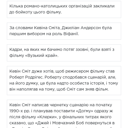
Кілька романо-католицьких організацій закликали
до бойкоту цього фільму.
За словами Кевіна Сміта, Джиліан Андерсон була
першим вибором на роль Віфанії.
Кадри, на яких ми бачимо потяг ззовні, були взяті з
фільму «Вузький край».
Кевін Сміт дуже хотів, щоб режисером фільму став
Роберт Родрігес. Роберту сподобався сценарій, але,
на його думку, це була надто особиста історія, і тому
він наполягав на тому, щоб Сміт сам зняв фільм.
Кевін Сміт написав чернетку сценарію на початку
1990-х рр. і планував поставити «Догму» одразу ж
після фільму «Клерки», у фінальних титрах якого
сказано, що «Джей і Мовчазний Боб повернуться в