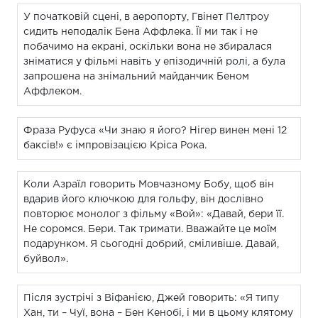
У початковій сцені, в аеропорту, Гвінет Пелтроу
сидить неподалік Бена Аффлека. Її ми так і не
побачимо на екрані, оскільки вона не збиралася
зніматися у фільмі навіть у епізодичній ролі, а була
запрошена на знімальний майданчик Беном
Аффлеком.
Фраза Руфуса «Чи знаю я його? Нігер винен мені 12
баксів!» є імпровізацією Кріса Рока.
Коли Азраїл говорить Мовчазному Бобу, щоб він
вдарив його ключкою для гольфу, він дослівно
повторює монолог з фільму «Вой»: «Давай, бери її.
Не соромся. Бери. Так тримати. Вважайте це моїм
подарунком. Я сьогодні добрий, сміливіше. Давай,
буйвол».
Після зустрічі з Віфанією, Джей говорить: «Я типу
Хан, ти – Чуї, вона – Бен Кенобі, і ми в цьому клятому