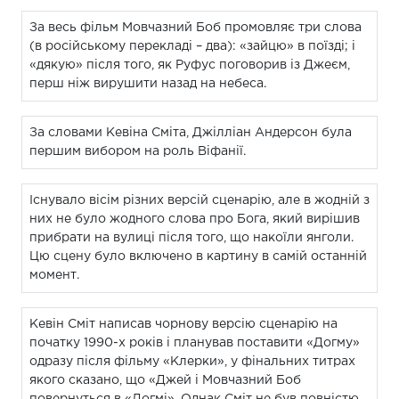
За весь фільм Мовчазний Боб промовляє три слова
(в російському перекладі – два): «зайцю» в поїзді; і
«дякую» після того, як Руфус поговорив із Джеєм,
перш ніж вирушити назад на небеса.
За словами Кевіна Сміта, Джілліан Андерсон була
першим вибором на роль Віфанії.
Існувало вісім різних версій сценарію, але в жодній з
них не було жодного слова про Бога, який вирішив
прибрати на вулиці після того, що накоїли янголи.
Цю сцену було включено в картину в самій останній
момент.
Кевін Сміт написав чорнову версію сценарію на
початку 1990-х років і планував поставити «Догму»
одразу після фільму «Клерки», у фінальних титрах
якого сказано, що «Джей і Мовчазний Боб
повернуться в «Догмі». Однак Сміт не був повністю