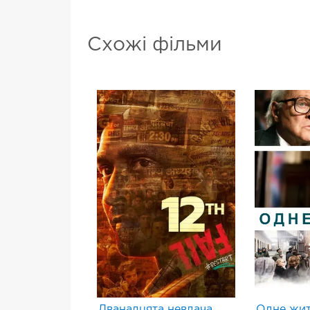
Схожі фільми
Дванадцята невдача
Одне жит