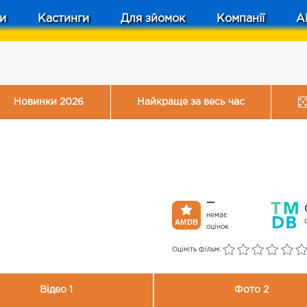
и
Кастинги
Для зйомок
Компанії
A
Новинки 2026
Найкраще за весь час
—
немає
оцінок
Оцініть фільм:
Відео 1
Фото 2