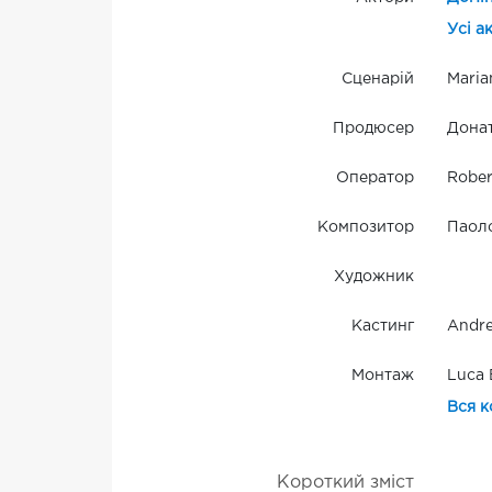
Усі а
Сценарій
Maria
Продюсер
Донат
Оператор
Rober
Композитор
Паоло
Художник
Кастинг
Andre
Монтаж
Luca 
Вся к
Короткий зміст