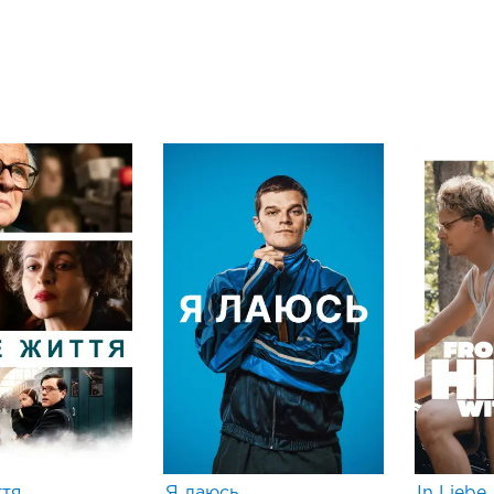
тя
Я лаюсь
In Liebe,