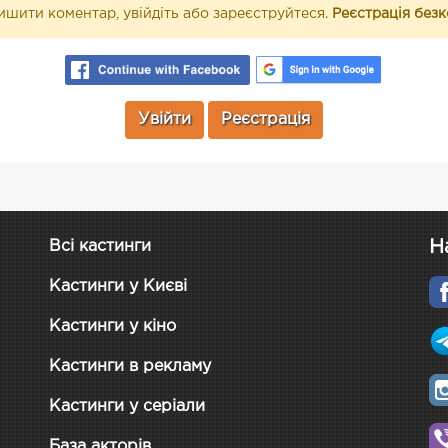
шити коментар, увійдіть або зареєструйтеся.
Реєстрація без
Увійти
Реєстрація
Н
Всі кастинги
Кастинги у Києві
Кастинги у кіно
Кастинги в рекламу
Кастинги у серіали
База акторів