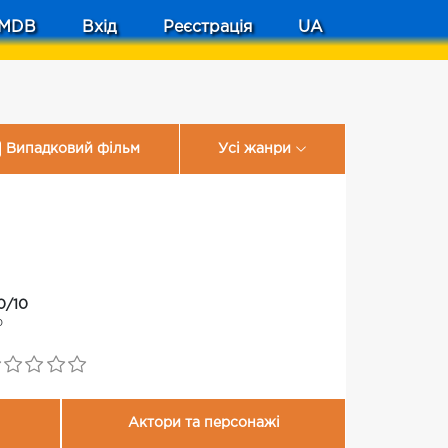
MDB
Вхід
Реєстрація
UA
Випадковий фільм
Усі жанри
0/10
0
Актори та персонажі