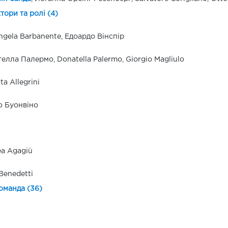
ктори та ролі (4)
ngela Barbanente, Едоардо Вінспір
елла Палермо, Donatella Palermo, Giorgio Magliulo
ta Allegrini
 Буонвіно
a Agagiù
Benedetti
оманда (36)