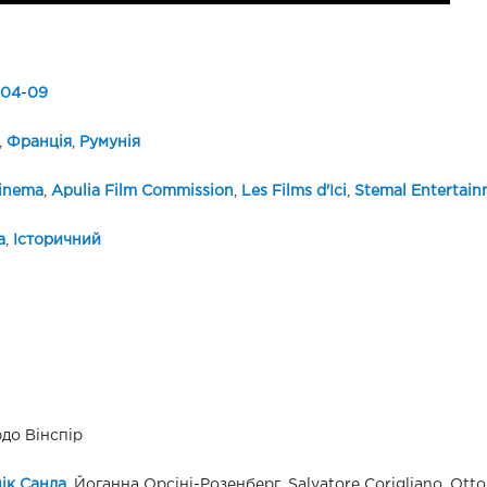
04
-
09
,
Франція
,
Румунія
inema
,
Apulia Film Commission
,
Les Films d'Ici
,
Stemal Entertain
а
,
Історичний
до Вінспір
ік Санда
, Йоганна Орсіні-Розенберг, Salvatore Corigliano, Ott