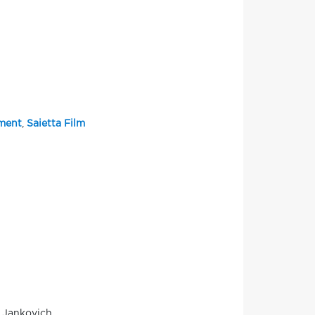
ment
,
Saietta Film
o Jankovich