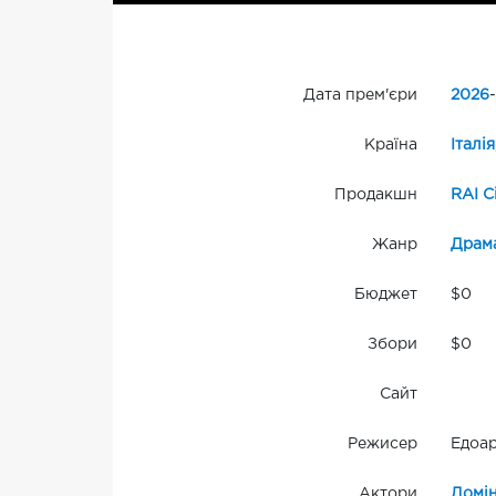
Дата прем'єри
2026
-
Країна
Італія
Продакшн
RAI C
Жанр
Драм
Бюджет
$0
Збори
$0
Сайт
Режисер
Едоар
Актори
Домін