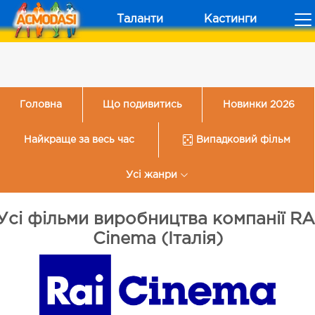
Таланти
Кастинги
Головна
Що подивитись
Новинки 2026
Найкраще за весь час
Випадковий фільм
Усі жанри
Усі фільми виробництва компанії RA
Cinema (Італія)