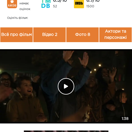
6.5/10
6.7/10
немає
52
1500
оцінок
Оцініть фільм:
Актори та
Всё про фільм
Відео 2
Фото 8
персонажі
1:38