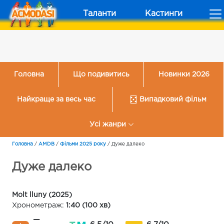
Таланти
Кастинги
Головна
Що подивитись
Новинки 2026
Найкраще за весь час
Випадковий фільм
Усі жанри
Головна
/
AMDB
/
Фільми 2025 року
/
Дуже далеко
Дуже далеко
Molt lluny (2025)
Хронометраж:
1:40 (100 хв)
—