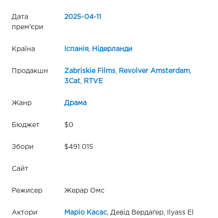
Дата
2025
-
04
-
11
прем'єри
Країна
Іспанія
,
Нідерланди
Продакшн
Zabriskie Films
,
Revolver Amsterdam
,
3Cat
,
RTVE
Жанр
Драма
Бюджет
$0
Збори
$491 015
Сайт
Режисер
Жерар Омс
Актори
Маріо Касас
, Девід Вердаґер, Ilyass El