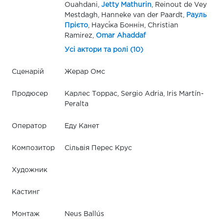
Ouahdani,
Jetty Mathurin
, Reinout de Vey
Mestdagh, Hanneke van der Paardt,
Рауль
Прієто
, Наусі́ка Боннін, Christian
Ramirez,
Omar Ahaddaf
Усі актори та ролі (10)
Сценарій
Жерар Омс
Продюсер
Карлес Торрас, Sergio Adria, Iris Martín-
Peralta
Оператор
Еду Канет
Композитор
Сільвія Перес Крус
Художник
Кастинг
Монтаж
Neus Ballús