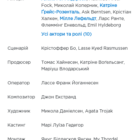
Fock, Миколай Коперник,
Катріне
Ґрейс-Розенталь
, Ask Berntsen, Крістіан
Халкен,
Мілле Лефельдт
, Ларс Ранте,
Флеммінг Еневольд, Emil Hyldeborg
Усі актори та ролі (10)
Сценарій
Крістоффер Бо, Lasse Kyed Rasmussen
Продюсер
Томас Хайнесен, Катріне Воґельсанг,
Маріуш Влодарський
Оператор
Лассе Франк Йоганнесен
Композитор
Джон Екстранд
Художник
Микола Даніелсен, Agata Trojak
Кастинг
Марі Луїза Гедегор
Монтаж
Янус Біллесков Янсен, My Thordal