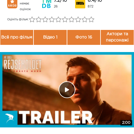
7.2/10
6.4/10
немає
26
872
оцінок
Оцініть фільм:
Актори та
Всё про фільм
Відео 1
Фото 16
персонажі
2:00