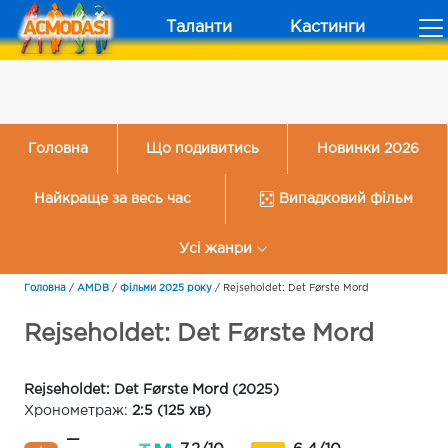
Таланти
Кастинги
Головна
Що подивитись
Новинки 2026
Найкраще за весь час
Випадковий фільм
Усі жанри
Головна
/
AMDB
/
Фільми 2025 року
/
Rejseholdet: Det Første Mord
Rejseholdet: Det Første Mord
Rejseholdet: Det Første Mord (2025)
Хронометраж:
2:5 (125 хв)
—