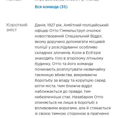
Вся команда (35)
Короткий
Данія, 1927 рік. Амбітний поліцейський
зміст
офіцер Отто Гіммельструп очолює
новостворений Спеціальний Відділ,
якому доручено допомагати місцевій
поліції у розслідуванні особливо
складних злочинів. Коли в Есб’єрзі
знаходять тіло в згорілому літньому
будинку, Отто та його команда
починають розплутувати незвичайну
таємницю вбивства, викриваючи
боротьбу за владу та корупцію серед
еліти міста. Чим ближче відділ
наближається до правди, тим
небезпечніше стає. Незабаром Отто
опиняється не лише в боротьбі з
впливовими ворогами, але й стикається
зі своєю темною стороною в прагненні