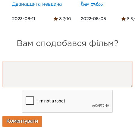
Дванадцята невдача
సీతా రామం
2023-08-11
8.7/10
2022-08-05
8.5
Вам сподобався фільм?