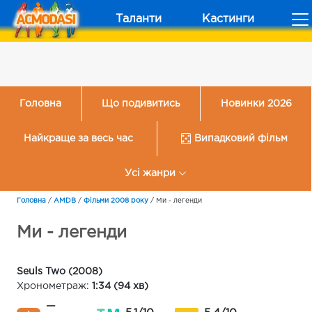
Таланти
Кастинги
Головна
Що подивитись
Новинки 2026
Найкраще за весь час
Випадковий фільм
Усі жанри
Головна
/
AMDB
/
Фільми 2008 року
/
Ми - легенди
Ми - легенди
Seuls Two (2008)
Хронометраж:
1:34 (94 хв)
—