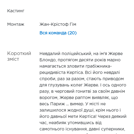
Кастинг
Монтаж
Жан-Крістоф Гім
Вся команда (20)
Короткий
Невдалий поліцейський, на ім'я Жерве
зміст
Блондо, протягом десяти років марно
намагається зловити грабіжника-
рецидивіста Кертіса. Всі його невдалі
спроби, раз за разом, стають приводом
для глузувань колег Жерве. І ось одного
разу, в черговий гонитві за своїм давнім
ворогом, Жерве раптом виявляє, що
весь Париж ... вимер. У місті не
залишилося жодної душі, крім нього і
його давньої мети Кертіса! Через деякий
час, неабияк утомившись від
самотнього існування, давні суперники,