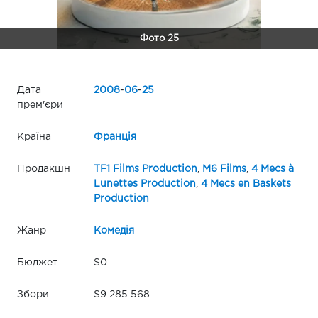
Фото 25
Дата
2008
-
06
-
25
прем'єри
Країна
Франція
Продакшн
TF1 Films Production
,
M6 Films
,
4 Mecs à
Lunettes Production
,
4 Mecs en Baskets
Production
Жанр
Комедія
Бюджет
$0
Збори
$9 285 568