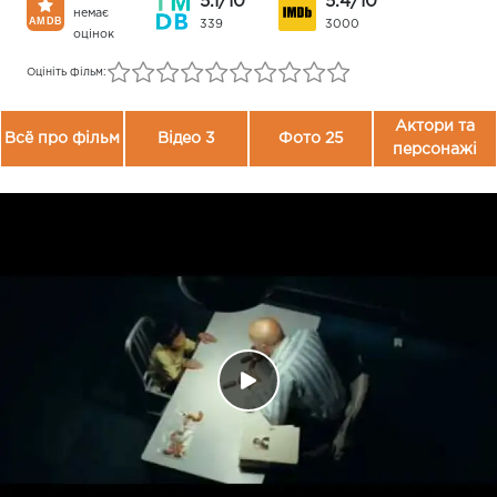
5.1/10
5.4/10
немає
339
3000
оцінок
Оцініть фільм:
Актори та
Всё про фільм
Відео 3
Фото 25
персонажі