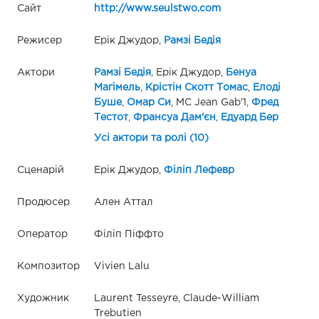
Сайт
http://www.seulstwo.com
Режисер
Ерік Джудор,
Рамзі Бедія
Актори
Рамзі Бедія
, Ерік Джудор,
Бенуа
Магімель
,
Крістін Скотт Томас
,
Елоді
Буше
,
Омар Си
, MC Jean Gab'1,
Фред
Тестот
,
Франсуа Дам'єн
,
Едуард Бер
Усі актори та ролі (10)
Сценарій
Ерік Джудор,
Філіп Лефевр
Продюсер
Ален Аттал
Оператор
Філіп Піффто
Композитор
Vivien Lalu
Художник
Laurent Tesseyre, Claude-William
Trebutien