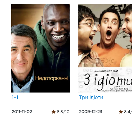
1+1
Три ідіоти
2011-11-02
8.8/10
2009-12-23
8.4