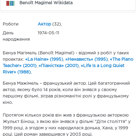
Benoît Magimel Wikidata
Роботи
Актор
(32),
День
1974-05-11
народження
Бенуа Магімель (Benoît Magimel) - відомий з робіт у таких
проектах:
«La Haine» (1995)
,
«Ненависть» (1995)
,
«The Piano
Teacher» (2001)
,
«Піаністка» (2001)
,
«Life Is a Long Quiet
River» (1988)
,
Бенуа Мажімель – французький актор. Цей багатогранний
актор, якому було 14 років, коли він знявся у своєму
першому фільмі, зіграв різноманітні ролі у французькому
кіно.
Протягом кількох років він жив з французькою акторкою
Жульєт Бінош, з якою він знявся у фільмі "Діти століття" у
1999 році, а згодом у них народилася донька, Хана, у 1999
році. Цей роман завершився у 2003 році.