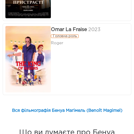
Omar La Fraise
2023
Головна роль
Roger
Вся фільмографія Бенуа Магімель (Benoît Magimel)
Що ви думаєте про Бенуа