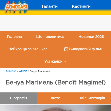
Таланти
Кастинги
Головна
Що подивитись
Новинки 2026
Найкраще за весь час
Випадковий фільм
Усі жанри
Головна
/
AMDB
/
Бенуа Магімель
Бенуа Магімель (Benoît Magimel)
Біографія
Фото
Фільмографія