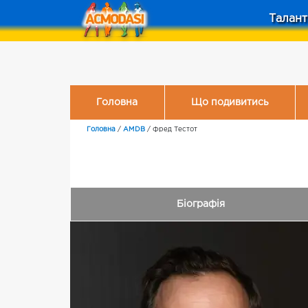
Талант
Головна
Що подивитись
Головна
/
AMDB
/
Фред Тестот
Біографія