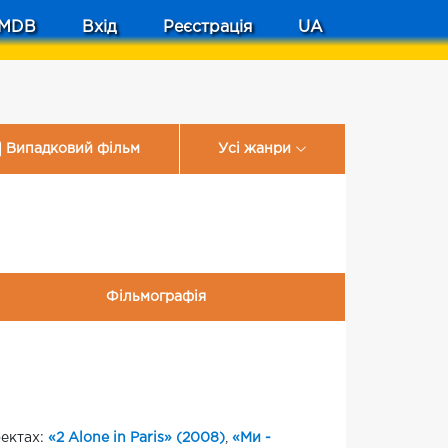
MDB
Вхід
Реєстрація
UA
Випадковий фільм
Усі жанри
Фільмографія
оектах:
«2 Alone in Paris» (2008)
,
«Ми -