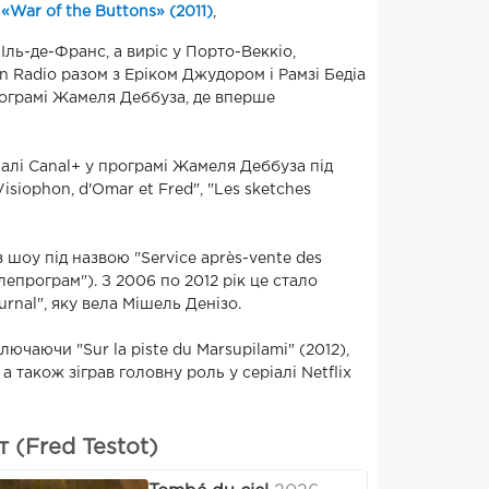
,
«War of the Buttons» (2011)
,
Іль-де-Франс, а виріс у Порто-Веккіо,
n Radio разом з Еріком Джудором і Рамзі Бедіа
програмі Жамеля Деббуза, де вперше
налі Canal+ у програмі Жамеля Деббуза під
siophon, d'Omar et Fred", "Les sketches
 шоу під назвою "Service après-vente des
лепрограм"). З 2006 по 2012 рік це стало
nal", яку вела Мішель Денізо.
ючаючи "Sur la piste du Marsupilami" (2012),
 а також зіграв головну роль у серіалі Netflix
 (Fred Testot)