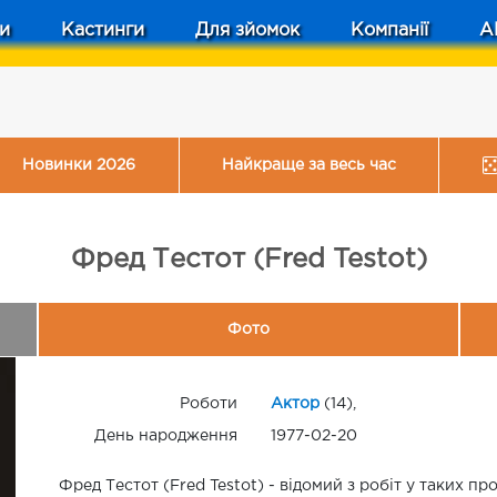
и
Кастинги
Для зйомок
Компанії
A
Новинки 2026
Найкраще за весь час
Фред Тестот (Fred Testot)
Фото
Роботи
Актор
(14),
День народження
1977-02-20
Фред Тестот (Fred Testot) - відомий з робіт у таких пр