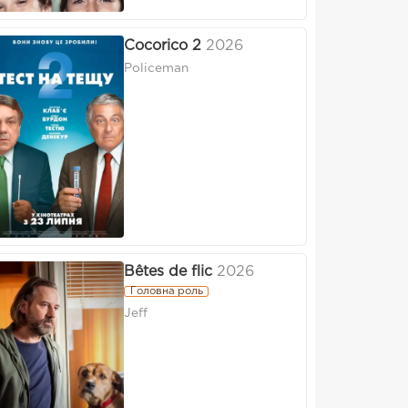
Cocorico 2
2026
Policeman
Bêtes de flic
2026
Головна роль
Jeff