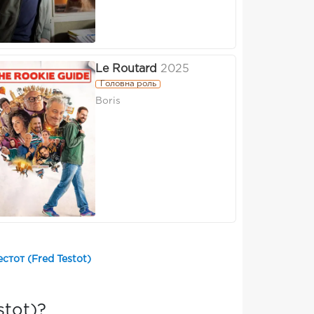
Le Routard
2025
Головна роль
Boris
стот (Fred Testot)
stot)?