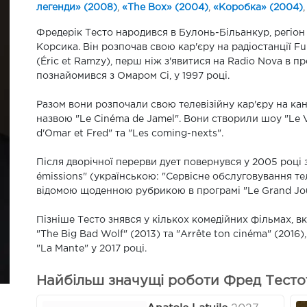
легенди» (2008)
,
«The Box» (2004)
,
«Коробка» (2004)
Фредерік Тесто народився в Булонь-Більанкур, регіон 
Корсика. Він розпочав свою кар'єру на радіостанції Fu
(Éric et Ramzy), перш ніж з'явитися на Radio Nova в 
познайомився з Омаром Сі, у 1997 році.
Разом вони розпочали свою телевізійну кар'єру на ка
назвою "Le Cinéma de Jamel". Вони створили шоу "Le Vi
d'Omar et Fred" та "Les coming-nexts".
Після дворічної перерви дует повернувся у 2005 році з
émissions" (українською: "Сервісне обслуговування те
відомою щоденною рубрикою в програмі "Le Grand Jour
Пізніше Тесто знявся у кількох комедійних фільмах, вкл
"The Big Bad Wolf" (2013) та "Arrête ton cinéma" (2016),
"La Mante" у 2017 році.
Найбільш значущі роботи Фред Тестот