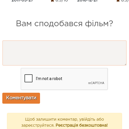
2011-03-27
8.5/10
2016-12-21
8.5
Вам сподобався фільм?
Щоб залишити коментар, увійдіть або
зареєструйтеся.
Реєстрація безкоштовна!