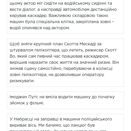
цьому актор міг сидіти на водійському сидінні та
вести діалог, а насправді автомобілем дистанційно
керував каскадер. Важливою складовою таких
машин була спеціальна клітка, закріплена зовні –
водій опинявся над актором.
Щоб зняти крупний план Скотта Мескаді за
штурвалом гелікоптера, що летить, режисер Скотт
Во, який сам певний час працював каскадером,
вирішив наразити своє життя на значний ризик. Він
знімав сцену самостійно, перебуваючи в колисці
зовні гелікоптера, не дозволивши оператору
ризикувати.
Імоджен Путс не вміла водити машину до початку
зйомок у фільмі.
У Небрасці на заправці в машини поліцейського
вириває вісь. Ми бачимо, що ланцюг був