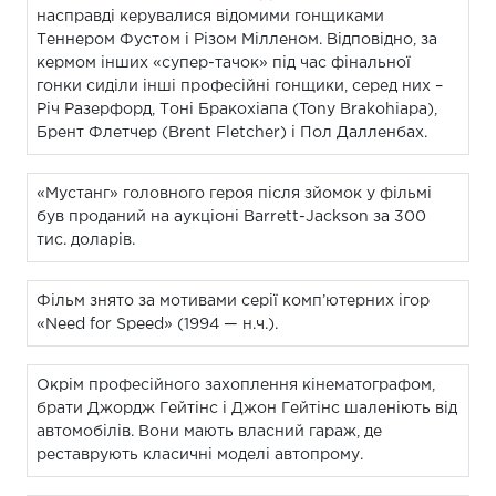
насправді керувалися відомими гонщиками
Теннером Фустом і Різом Мілленом. Відповідно, за
кермом інших «супер-тачок» під час фінальної
гонки сиділи інші професійні гонщики, серед них –
Річ Разерфорд, Тоні Бракохіапа (Tony Brakohiapa),
Брент Флетчер (Brent Fletcher) і Пол Далленбах.
«Мустанг» головного героя після зйомок у фільмі
був проданий на аукціоні Barrett-Jackson за 300
тис. доларів.
Фільм знято за мотивами серії комп’ютерних ігор
«Need for Speed» (1994 — н.ч.).
Окрім професійного захоплення кінематографом,
брати Джордж Гейтінс і Джон Гейтінс шаленіють від
автомобілів. Вони мають власний гараж, де
реставрують класичні моделі автопрому.