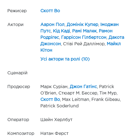
Режисер
Скотт Во
Актори
Аарон Пол
,
Домінік Купер
,
Імоджен
Путс
,
Кід Каді
,
Рамі Малек
,
Рамон
Родрігес
,
Гаррісон Гілбертсон
,
Дакота
Джонсон
, Стіві Рей Даллімор,
Майкл
Кітон
Усі актори та ролі (10)
Сценарій
Продюсер
Марк Суріан,
Джон Гатінс
, Patrick
O’Brien, Стюарт М. Бессер, Тім Мур,
Скотт Во
, Max Leitman, Frank Gibeau,
Patrick Soderlund
Оператор
Шейн Херлбут
Композитор
Натан Ферст