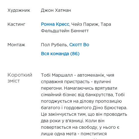
Художник
Джон Хатман
Кастинг
Ронна Кресс
, Чейз Париж, Тара
Фельдштейн Беннетт
Монтаж
Пол Рубель,
Скотт Во
Вся команда (86)
Короткий
Тобі Маршалл - автомеханік, чия
зміст
справжня пристрасть - вуличні
перегони. Намагаючись врятувати
сімейний бізнес від банкрутства, Тобі
погоджується на ділову пропозицію
багатого і гордовитого Діно Брюстера.
Це закінчується тим, що він проводить
два роки у в'язниці. Коли він
повертається на свободу, у нього є
лише одна мета - помститися