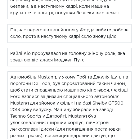
безпеки, а в наступному кадрі, коли машина
крутиться в повітрі, подушки безпеки вже немає.
Під час перегонів каньйоном у Форда вибите лобове
скло, проте в наступному кадрі скло знову ціле.
Райлі Кіо пробувалася на головну жіночу роль, яка
зрештою дісталася Імоджен Путс.
Автомобіль Mustang, у якому Тобі та Джулія їдуть на
перегони De Leon, був спроєктований таким чином,
щоб стати справжньою машиною кіногероя. Фахівці
Ford взялися за дизайн спеціального автомобіля
Mustang для зйомок у фільмі на базі Shelby GT500
2013 року випуску. Машину збирали на заводі
Techno Sports у Детройті. Mustang був
удосконалений: ширший корпус; півметрові
легкосплавні диски (для полегшення постановки
різних трюків); восьмициліндровий двигун, що