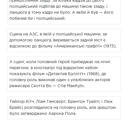
прикріплений ззаду. За кілька кадрів до цього
поліцейський підбігав до машини також ззаду, і
ланцюга в тому кадрі не було. А якби й був — його
побачив би і поліцейський.
Сцена на АЗС, в якій у поліцейської машини, за
допомогою ланцюга, виривається задній міст є
відсилкою до фільму «Американські графіті» (1973).
У сцені, коли головний герой приїжджає на нічні
перегони, в кінотеатрі під відкритим небом
показують фільм «Детектив Буллітт» (1968), де
головну роль виконав один з улюблених акторів
режисера Скотта Во — Стів МакКуїн.
Тейлор Кітч, Ліам Гемсворт, Брентон Туейтс і Люк
Брейсі розглядалися на головну роль, але зрештою
було затверджено Аарона Пола.