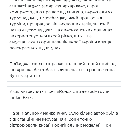
У російській версії перекладу допущена помилка:
«supercharger» (амер. суперчарджер, європ.
компресор), що працює від двигуна, переклали як
турбонаддув (turbocharger), який працює від
турбіни, що працює від вихлопних газів, звідси й
назва «турбонаддув». На американських машинах
використовується вкрай рідко, в т.ч. і на
«Мустангах». В оригінальній версії героїня краще
розбирається в двигунах.
Під’їжджаючи до заправки, головний герой помічає,
що кришка бензобака відчинена, хоча раніше вона
була закритою.
У фільмі звучить пісня «Roads Untraveled» групи
Linkin Park.
На знімальному майданчику було кілька автомобілів
з дистанційним керуванням. Вони точно
відтворювали дизайн оригінальних моделей. При