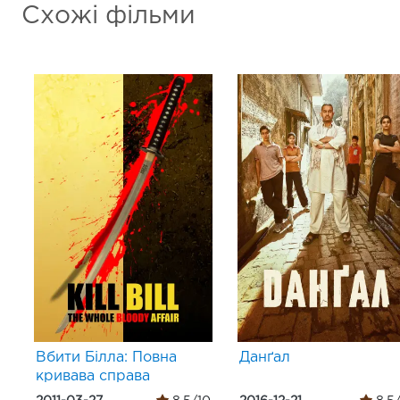
Схожі фільми
Вбити Білла: Повна
Данґал
кривава справа