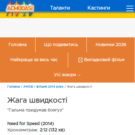
Таланти
Кастинги
Головна
Що подивитись
Новинки 2026
Найкраще за весь час
Випадковий фільм
Усі жанри
Головна
/
AMDB
/
Фільми 2014 року
/
Жага швидкості
Жага швидкості
"Гальма придумав боягуз"
Need for Speed (2014)
Хронометраж:
2:12 (132 хв)