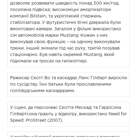
дозволяє розвивати швидкість понад 300 км/год;
посилена підвіска; високоміцні амортизатори
компанії Bilstein; та укріплений стержень
стабілізатора. У футуристичні бічні дзеркала були
вмонтовані камери. Загалом у фільмі використано
сім автомобілів марки Mustang. Кожен з них
виконував свою функцію – на одному виконували
трюки, інший знімали під час руху, третій позував
стаціонарно. Був навіть окремий Mustang, який
піднімали на тросах на гелікоптері.
Режисер Скотт Во та каскадер Ленс Гілберт виросли
по сусідству. Їхні батьки були прославленими
голлівудськими каскадерами.
У сцені, де персонажі Скотта Мескаді та Гаррісона
Гілбертсона грають у відеогру, використано Need for
Speed: ProStreet (2007).