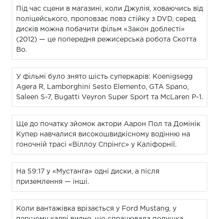
Під час сцени в магазині, коли Джулія, ховаючись від
поліцейського, проповзає повз стійку з DVD, серед
дисків можна побачити фільм «Закон доблесті»
(2012) — це попередня режисерська робота Скотта
Во.
У фільмі було знято шість суперкарів: Koenigsegg
Agera R, Lamborghini Sesto Elemento, GTA Spano,
Saleen S-7, Bugatti Veyron Super Sport та McLaren P-1.
Ще до початку зйомок актори Аарон Пол та Домінік
Купер навчалися високошвидкісному водінню на
гоночній трасі «Віллоу Спрінгс» у Каліфорнії.
На 59:17 у «Мустанга» одні диски, а після
приземлення — інші.
Коли вантажівка врізається у Ford Mustang, у
першому кадрі видно, що спрацювала подушка