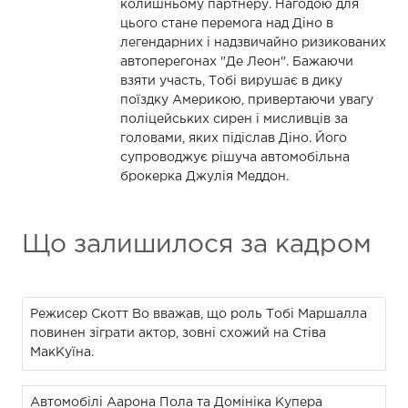
колишньому партнеру. Нагодою для
цього стане перемога над Діно в
легендарних і надзвичайно ризикованих
автоперегонах "Де Леон". Бажаючи
взяти участь, Тобі вирушає в дику
поїздку Америкою, привертаючи увагу
поліцейських сирен і мисливців за
головами, яких підіслав Діно. Його
супроводжує рішуча автомобільна
брокерка Джулія Меддон.
Що залишилося за кадром
Режисер Скотт Во вважав, що роль Тобі Маршалла
повинен зіграти актор, зовні схожий на Стіва
МакКуїна.
Автомобілі Аарона Пола та Домініка Купера