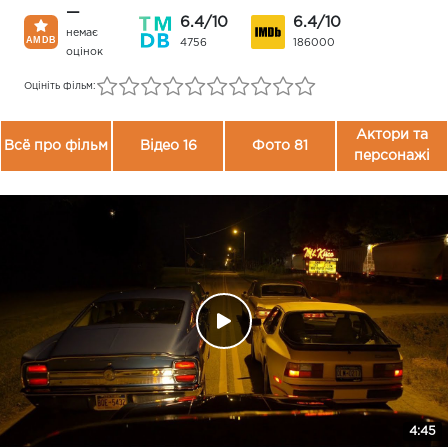
—
6.4/10
6.4/10
немає
4756
186000
оцінок
Оцініть фільм:
Актори та
Всё про фільм
Відео 16
Фото 81
персонажі
4:45